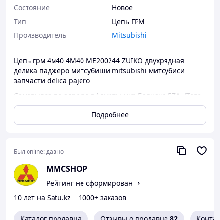
Состояние
Новое
Тип
Цепь ГРМ
Производитель
Mitsubishi
Цепь грм 4м40 4M40 ME200244 ZUIKO двухрядная
делика паджеро митсубиши mitsubishi митсубиси
запчасти delica pajero
Самовывоз по адресу: г.Алматы мкр.Баянаул 57А, (Толе
Би - Яссауи) ТЦ Карсити 3 ярус 204 бутик +77011016567
Подробнее
Отправка в регионы РК Транспортными
компаниями
Возможна доставка по г. Алматы по предварительной
Был online:
давно
договоренности
MMCSHOP
Cайт Mmcshop.kz
Рейтинг не сформирован
10 лет на Satu.kz
1000+ заказов
Каталог продавца
Отзывы о продавце
82
Конта