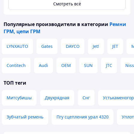
Смотреть всё
Популярные производители
в категории
Ремни
ГРМ, цепи ГРМ
LYNXAUTO
Gates
DAYCO
Jet!
JET
M
Contitech
Audi
OEM
SUN
JTC
Nis
ТОП теги
Митсубишы
Двухрядная
Снг
Устькаменогор
Зубчатый ремень
Пгу сцепления урал 4320
Уплот