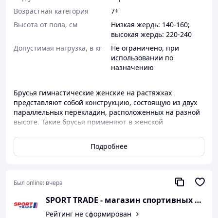
Возрастная категория
7+
Высота от пола, см
Низкая жердь: 140-160;
высокая жердь: 220-240
Допустимая нагрузка, в кг
Не ограничено, при
использовании по
назначению
Брусья гимнастические женские на растяжках
представляют собой конструкцию, состоящую из двух
параллельных перекладин, расположенных на разной
высоте. Такие брусья применяют в женской
гимнастике. Снаряд прекрасно подходит для
спортивных залов или гимнастических секций.
Подробнее
Конструкция состоит из двух металлических оснований,
на которых закреплены высокие и низкие стойки с
возможностью регулировать высоту. Для того, чтобы
сохранялось правильное положение перекладин,
Был online:
вчера
между каждой стойкой имеется механизм разведения,
SPORT TRADE - магазин спортивных това
который служит еще и дополнительной опорой. Жерди
изготовлены из клееной древесины, внутри имеется
Рейтинг не сформирован