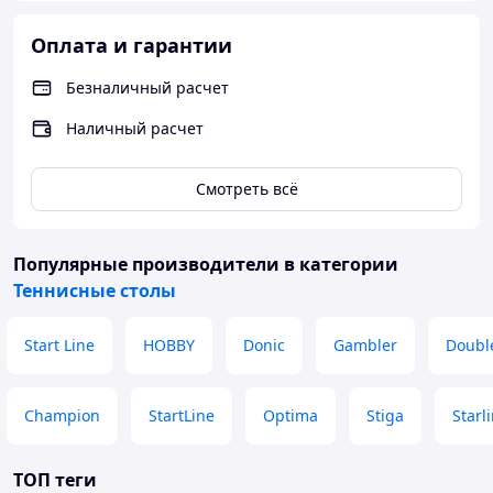
Поверхность стола разделяется на две
половинывертикально стоящей сеткой. Игровая
Оплата и гарантии
поверхность стола должна быть матовой,однородной
тёмной окраски. Вдоль каждой кромки стола должна
Безналичный расчет
идти разметка —белая линия шириной 20 мм. При
использовании стола для парной игры
Наличный расчет
посерединестола наносится белая линия шириной 3
мм, перпендикулярная сетке.
Смотреть всё
Популярные производители
в категории
Теннисные столы
Start Line
HOBBY
Donic
Gambler
Doubl
Champion
StartLine
Optima
Stiga
Starl
ТОП теги