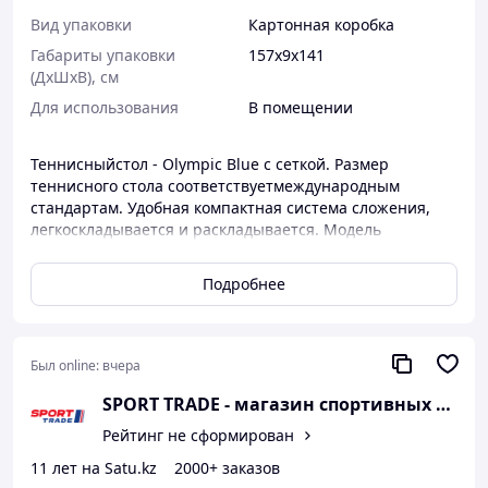
Вид упаковки
Картонная коробка
Габариты упаковки
157х9х141
(ДхШхВ), см
Для использования
В помещении
Теннисныйстол - Olympic Blue с сеткой. Размер
теннисного стола соответствуетмеждународным
стандартам. Удобная компактная система сложения,
легкоскладывается и раскладывается. Модель
маневренная, оборудована встроеннойсеткой, не
требующей демонтажа при складывании.
Подробнее
Предусмотрена возможностьодиночной игры.
Любительские столы для использования дома и
вофисе. Отличаются наличием передвижных роликов
и системы сложения для легкойтранспортировки. А
Был online:
вчера
также возможностью игры в одного. Приняв решение
SPORT TRADE - магазин спортивных това
приобрести стол для тенниса, смело выбирайте Start
Line - и Вы получите качественный, надежный товар со
Рейтинг не сформирован
стильным дизайном и безупречными игровыми
11 лет на Satu.kz
2000+ заказов
характеристиками. Именно эти составляющие