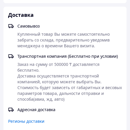
IPS
подсветки
Режим работы
24/7
Доставка
Рамка встык
1,8 (шов)
Самовывоз
Ширина, мм
1211,6
Купленный товар Вы можете самостоятельно 
Высота, мм
забрать со склада, предварительно уведомив 
682,3
менеджера о времени Вашего визита.
Глубина, мм
70,0
Транспортная компания (Бесплатно при условии)
Портретный режим
Да
Заказ на сумму от 500000 ₸ доставляется 
Встроенный плеер
Нет
бесплатно.

Wi-Fi
Доставка осуществляется транспортной 
Нет
компанией, которую можете выбрать Вы. 
DVI, 2 HDMI, DisplayPort,
Стоимость будет зависеть от габаритных и весовых 
Входы
USB, Audio In, RS232С,
параметров товара, дальности отправки и 
RJ45
способа(авиа, жд, авто)  
Audio out, Display Port,
Выходы
Адресная доставка
RS232С
OPS slot
Нет
Регионы доставки
Динамики
Нет