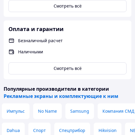
Смотреть всё
24/7
Да
VESA
600 x 400
Вес, кг
19.4
Оплата и гарантии
https://displaysolutions.sa
Безналичный расчет
msung.com/digital-
Сайт производителя
signage/detail/1764/VM55T
Наличными
-E
Смотреть всё
Популярные производители
в категории
Рекламные экраны и комплектующие к ним
Импульс
No Name
Samsung
Компания СМД
Dahua
Спорт
Спецприбор
Hikvision
N