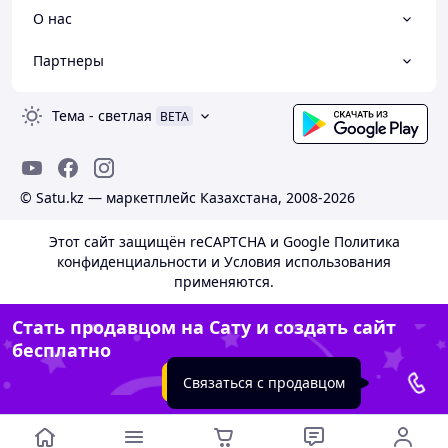
О нас
Партнеры
Тема
-
светлая
BETA
© Satu.kz — маркетплейс Казахстана, 2008-2026
Этот сайт защищён reCAPTCHA и Google
Политика
конфиденциальности
и
Условия использования
применяются.
Стать продавцом на Сату и создать сайт
бесплатно
Создать сайт
Связаться с продавцом