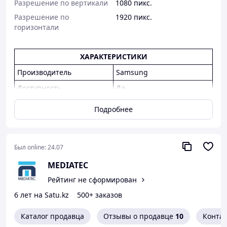
Разрешение по вертикали
1080 пикс.
Разрешение по
1920 пикс.
горизонтали
ХАРАКТЕРИСТИКИ
Производитель
Samsung
Доступность
Да
Модель
VM55T-E
Подробнее
Артикул
LH55VMTEBGBXCI
Диагональ
55
Был online:
24.07
Яркость, cd/m²
500
MEDIATEC
Разрешение
1920 x 1080
Рейтинг не сформирован
Контрастность
1200:1
6 лет на Satu.kz
500+ заказов
Видеостена, Signage
Особенности
player box (опция)
Каталог продавца
Отзывы о продавце
10
Конта
Технология матрицы, тип