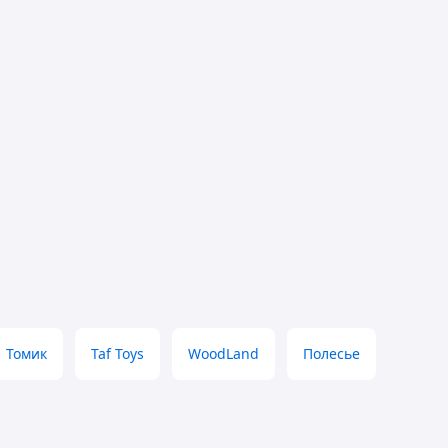
Томик
Taf Toys
WoodLand
Полесье