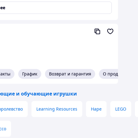
 можно меньше перемещений.
ее
ство ходов.
ой право, без уведомления потребителя, вносить
такты
График
Возврат и гарантия
О продавце
, технические характеристики, внешний вид,
ельских свойств изделия и его методического
ющие и обучающие игрушки
оролевство
Learning Resources
Hape
LEGO
cco