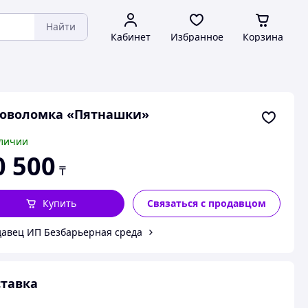
Найти
Кабинет
Избранное
Корзина
ловоломка «Пятнашки»
личии
0 500
₸
Купить
Связаться с продавцом
авец ИП Безбарьерная среда
тавка