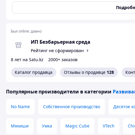
упорядочивания их по номерам, желательно сделав как
Подробн
Данная игра позволяет сохранять лучшее время и количе
Размер изделия:
Высота: 580 мм.
Был online:
давно
Ширина: 580 мм.
Толщина: 12 мм.
ИП Безбарьерная среда
Рейтинг не сформирован
Вес - 5,5 кг.
Объем - 0,014 м3.
8 лет на Satu.kz
2000+ заказов
Примечание: предприятие-изготовитель оставляет за соб
Каталог продавца
Отзывы о продавце
128
Кон
незначительные изменения в конструкцию, комплектацию
включая изменения по упаковке, не ухудшающие потребит
назначения.
Популярные производители
в категории
Развива
No Name
Собственное производство
Десятое к
Мякиши
Умка
Magic Cube
VTech
Chi