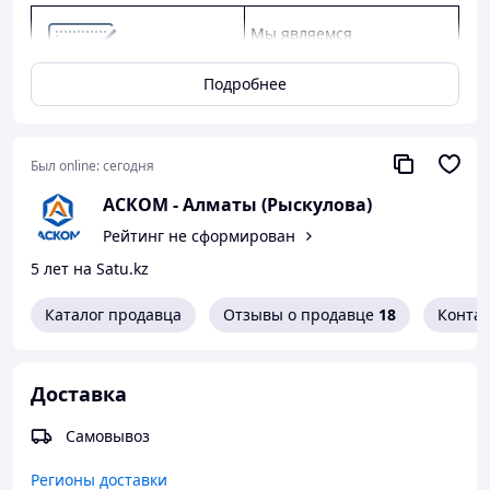
Мы являемся
официальным дилером
КАМАЗ, ГАЗ, УАЗ.
Подробнее
Предлагаем
конкурентные цены,
качество от заводов-
Был online:
сегодня
производителей, скидки
АСКОМ - Алматы (Рыскулова)
оптовым клиентам.
Рейтинг не сформирован
Предоставляем
5 лет на Satu.kz
официальную гарантию
от производителя.
Каталог продавца
Отзывы о продавце
18
Конта
Как сделать покупку в нашем магазине
Доставка
Самовывоз
Регионы доставки