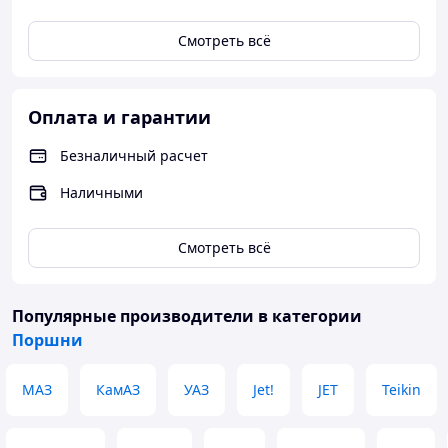
Самовывоз или
Смотреть всё
доставка
Полная
курьерскими
Оформление
предоплата
службами СДЕК,
заказа на сайте
заказа или
JET
Оплата и гарантии
или по телефону
оплата в
Доставка до
магазине
Безналичный расчет
магазина АСКОМ
- бесплатно
Наличными
Смотреть всё
Популярные производители
в категории
Поршни
МАЗ
КамАЗ
УАЗ
Jet!
JET
Teikin