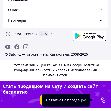
О нас
Партнеры
Тема
-
светлая
BETA
© Satu.kz — маркетплейс Казахстана, 2008-2026
Этот сайт защищён reCAPTCHA и Google
Политика
конфиденциальности
и
Условия использования
применяются.
Стать продавцом на Сату и создать сайт
бесплатно
Создать сайт
Связаться с продавцом