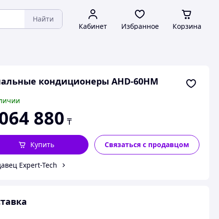
Найти
Кабинет
Избранное
Корзина
нальные кондиционеры AHD-60HM
личии
 064 880
₸
Купить
Связаться с продавцом
авец Expert-Tech
тавка