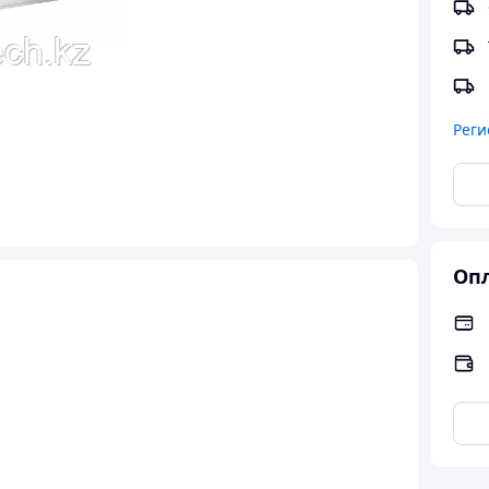
Реги
Опл