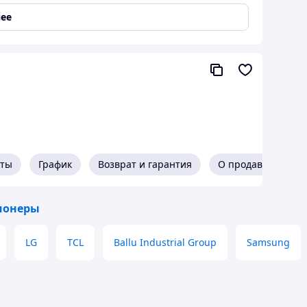
ее
тарт; БЕЗ ИНСТАЛЛЯЦИИ
60000
63500
6500
5300
3150/2809/2554
кты
График
Возврат и гарантия
О продавце
-/52/50/48
ионеры
0-200
1188х385/1188х385
LG
TCL
Ballu Industrial Group
Samsung
1200х625/380
900х1170х350
45,9/97