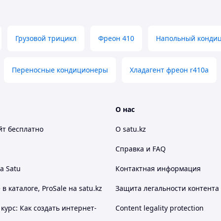
1485х675х450
1032х1307х443
Грузовой трицикл
Фреон 410
Напольный кондиц
52,2/108
Ф9,52/Ф19
Переносные кондиционеры
Хладагент фреон r410a
О нас
йт
бесплатно
О satu.kz
Справка и FAQ
а Satu
Контактная информация
 каталоге, ProSale на satu.kz
Защита легальности контента
курс: Как создать интернет-
Content legality protection