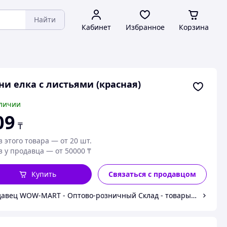
Найти
Кабинет
Избранное
Корзина
и елка с листьями (красная)
личии
09
₸
з этого товара — от 20 шт.
з у продавца — от 50000 ₸
Купить
Связаться с продавцом
авец WOW-MART - Оптово-розничный Склад - товары на заказ 