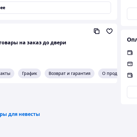
грах, в творчестве. При падениях с ней ничего не
ее
Опл
товары на заказ до двери
такты
График
Возврат и гарантия
О продавце
ары для невесты