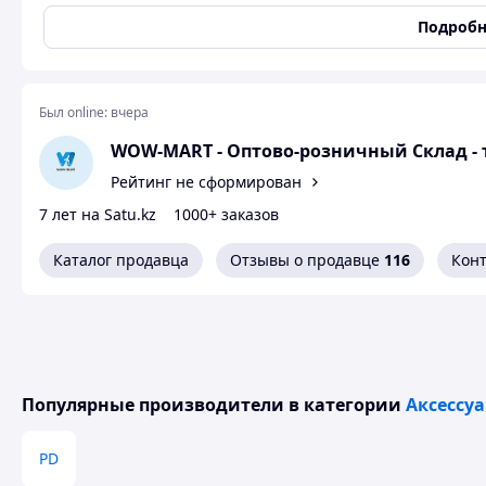
нежности. Елочку можно без опасений доверить детям в и
Подробн
случится, да и малыши не повредятся.
Был online:
вчера
WOW-MART - Оптово-розничный Склад - 
Рейтинг не сформирован
7 лет на Satu.kz
1000+ заказов
Каталог продавца
Отзывы о продавце
116
Кон
Популярные производители
в категории
Аксессу
PD