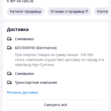
6 лет на Satu.kz
сохранение товарного вида террасной доски, за
счет скрытого монтажа кляймера;
Каталог продавца
Отзывы о продавце
7
Контак
надёжная фиксация террасной доски к лаге;
обеспечение минимально необходимого зазора
между досками до 4 мм для эффективного оттока
воды;
Доставка
отличное сочетание цены и качества кляймера
Самовывоз
Количество кляймеров в упаковке - 100 шт., в коробке -
1000 шт.
БЕСПЛАТНО (Бесплатно)
Размеры: высота лапки - 7мм, 8мм, 9мм
При покупке Товара на сумму свыше  100 000 
тенге, компания осуществит доставку по городу и в 
пригород Нур-Султана.
Самовывоз
Транспортная компания
Регионы доставки
Смотреть всё