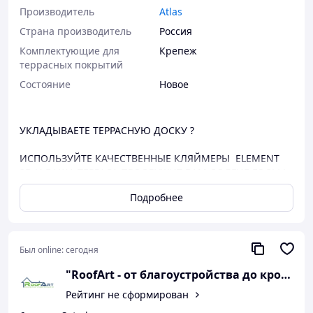
Производитель
Atlas
Страна производитель
Россия
Комплектующие для
Крепеж
террасных покрытий
Состояние
Новое
УКЛАДЫВАЕТЕ ТЕРРАСНУЮ ДОСКУ ?
ИСПОЛЬЗУЙТЕ КАЧЕСТВЕННЫЕ КЛЯЙМЕРЫ ELEMENT
3D И ВАША ТЕРРАСА ПРОСЛУЖИТ ВАМ ДОЛГИЕ ГОДЫ !
Клипса изготовлена из нержавеющей стали и
Подробнее
позволяет террасной доске удлиняться и сужаться как в
продольном, так и в поперечном направлениях. Расход
клипс на один квадратный метр 18-20 штук.
Был online:
сегодня
Преимущества использования кляймера ELEMENT
3D:
"RoofArt - от благоустройства до кровли"
Рейтинг не сформирован
значительное ускорение монтажа террасной
доски;