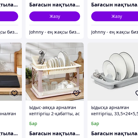
МИКС
Бағасын нақтылаңыз
Бағасын нақтылаңыз
Ба
Жазу
Жазу
Johnny - ең жақсы бизнес-серіктес
Johnny - ең жақсы бизнес-серіктес
Ыдыс-аяққа арналған
Ыдысқа арналған
рналған
кептіргіш 2-қабатты, ас
кептіргіш, 33,5×24×5,
×33 см,
құралдарына арналған
см, түсі сұр
Бар
Бар
кептіргіші бар, түсі
шампан
Бағасын нақтылаңыз
Бағасын нақтылаңыз
Ба