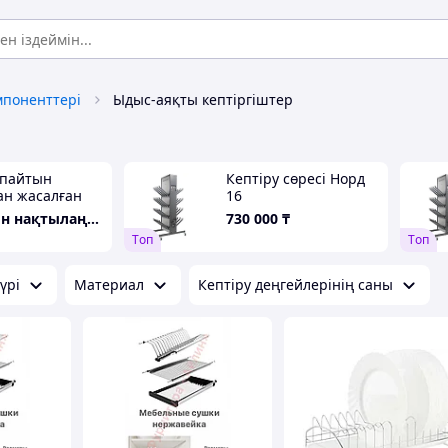
мпоненттері
Ыдыс-аяқты кептіргіштер
спайтын
Кептіру сөресі Норд
ан жасалған
16
 ыдысқа
Бағасын нақтылаңыз
730 000
₸
ан кептіргіш,
Tоп
Tоп
үрі
Материал
Кептіру деңгейлерінің саны