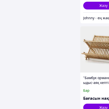
Жазу
"Бамбук орман
ыдыс-аяқ кепті
43×38 см, 2 қаб
Бар
Жазу