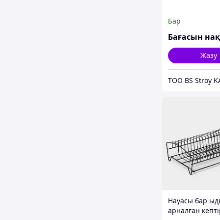
Бар
Жазу
ТОО BS Stroy K
Науасы бар ыд
арналған кепті