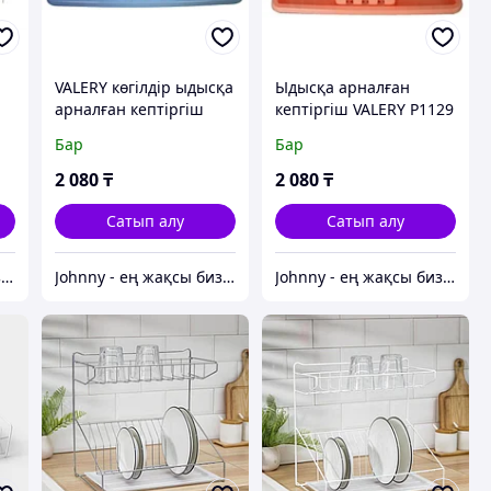
н
VALERY көгілдір ыдысқа
Ыдысқа арналған
арналған кептіргіш
кептіргіш VALERY Р1129
P1128
шабдалы
Бар
Бар
2 080
₸
2 080
₸
Сатып алу
Сатып алу
Johnny - ең жақсы бизнес-серіктес
Johnny - ең жақсы бизнес-серіктес
Johnny - ең жақсы бизнес-серіктес