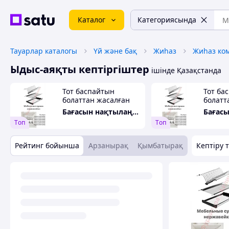
Каталог
Категориясында
Тауарлар каталогы
Үй және бақ
Жиһаз
Жиһаз ко
Ыдыс-аяқты кептіргіштер
ішінде Қазақстанда
Тот баспайтын
Тот ба
болаттан жасалған
болатт
600 мм ыдысқа
800 мм
Бағасын нақтылаңыз
арналған кептіргіш,
арналғ
Tоп
Tоп
9703
9703
Рейтинг бойынша
Арзанырақ
Қымбатырақ
Кептіру т