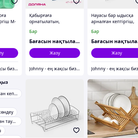
рға
Қабырғаға
Науасы бар ыдысқа
ргіш M-
орнатылатын,
арналған кептіргіш,
жиналмалы сөре -
39×25×12 см, ақ
Бар
Бар
кептіргіш, металл
Бағасын нақтылаңыз
Ба
лу
Жазу
Жазу
Johnny - ең жақсы бизнес-серіктес
Johnny - ең жақсы бизнес-серіктес
аңыз
Ыдысқа арналған кептіргіш
жөндеу
Ас үйге арналған тауарлар
ш