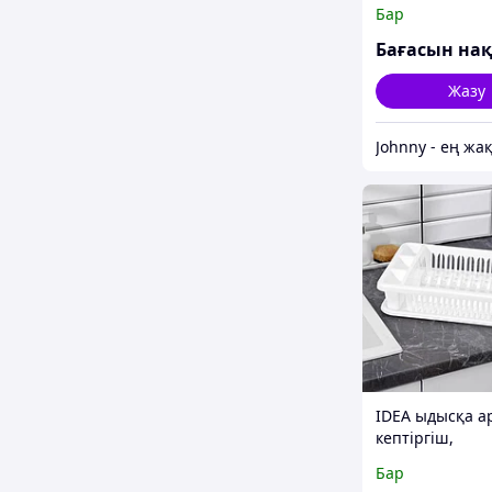
38×24,5×12,4 с
Бар
Жазу
IDEA ыдысқа а
кептіргіш,
42.5×27.5×9.5 с
Бар
пластик, ақ