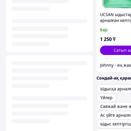
UCSAN ыдыста
арналған кепті
235
Бар
1 250
₸
Сатып а
Сондай-ақ қар
Үйлер
Саяжай және 
Ыдыс кептіргі