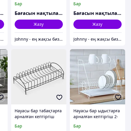
қабатты, 24×40×38 см,
пішінді, 40×23,5×34 см,
Бар
Бар
хром
хромдалған
ғасын нақтылаңыз
Бағасын нақтылаңыз
Бағасын нақтылаңыз
Жазу
Жазу
Johnny - ең жақсы бизнес-серіктес
Johnny - ең жақсы бизнес-серіктес
Johnny - ең жақсы бизнес-серіктес
Науасы бар табақтарға
Науасы бар ыдыстарға
арналған кептіргіш
арналған кептіргіш 2-
і
Үстемеленген, 12 затқа
қабатты, 24×40×38 см,
Бар
Бар
арналған, қара
ақ