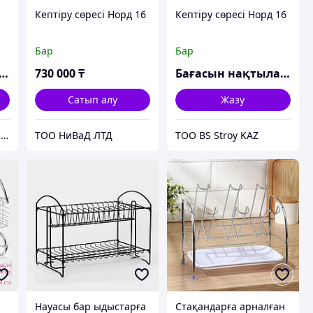
н
Кептіру сөресі Норд 16
Кептіру сөресі Норд 16
Бар
Бар
ғасын нақтылаңыз
730 000
₸
Бағасын нақтылаңыз
Сатып алу
Жазу
Johnny - ең жақсы бизнес-серіктес
ТОО НиВаД ЛТД
ТОО BS Stroy KAZ
н
Науасы бар ыдыстарға
Стақандарға арналған