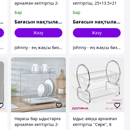
арналған кептіргіш 2-
кептіргіш, 25×13.5×21
,
қабатты, жиналмалы,
см, сұр
Бар
Бар
39,5×24×29,5 см, қара
ғасын нақтылаңыз
Бағасын нақтылаңыз
Бағасын нақтылаңыз
Жазу
Жазу
Johnny - ең жақсы бизнес-серіктес
Johnny - ең жақсы бизнес-серіктес
Johnny - ең жақсы бизнес-серіктес
Науасы бар ыдыстарға
Ыдыс-аяққа арналған
арналған кептіргіш 2-
кептіргіш "Сөре", 8