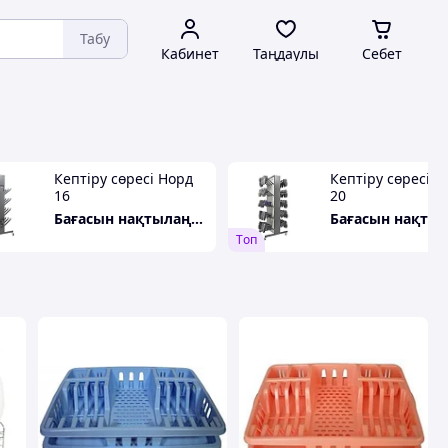
Табу
Кабинет
Таңдаулы
Себет
Кептіру сөресі Норд
Кептіру сөресі N
16
20
Бағасын нақтылаңыз
Tоп