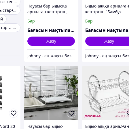
Екі деңгейлі ыдыс кептіргіш
Науасы бар ыдысқа
Ыдыс-аяққа арналға
Науасы бар ыдыстарға арналған кептіргіш
арналған кептіргіш,
кептіргіш "Бамбук
39×25×12 см, хром
орманы", 2 қабат,
үй
Бар
Бар
47×30 см, бамбукпен
Үстел үсті ыдыстарға арналған кептіргіштер
толтырылған
Бағасын нақтылаңыз
Ба
Жазу
Жазу
Johnny - ең жақсы бизнес-серіктес
 Nord 20
Науасы бар ыдыс-
Ыдыс-аяққа арналға