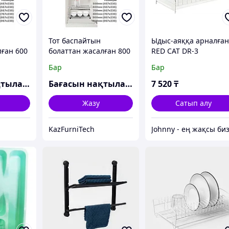
Тот баспайтын
Ыдыс-аяққа арналға
лған 600
болаттан жасалған 800
RED CAT DR-3
алған
мм ыдысқа арналған
кептіргіш, науасы
Бар
Бар
3
кептіргіш, 9703
43*18*11см 102914
Бағасын нақтылаңыз
Бағасын нақтылаңыз
7 520
₸
Жазу
Сатып алу
KazFurniTech