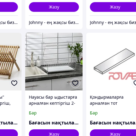
Жазу
Жазу
Johnny - ең жақсы бизнес-серіктес
Johnny - ең жақсы бизнес-серіктес
ы"
Науасы бар ыдыстарға
Қондырмаларға
ргіш,
арналған кептіргіш 2-
арналған тот
ат
қабатты, үстел-
баспайтын болаттан
Бар
Бар
қабырғаға
жасалған сөре l 1500
орнатылатын,
мм, SELF 700
Бағасын нақтылаңыз
Бағасын нақтылаңыз
Ба
39,5×25×38 см, хром
Жазу
Жазу