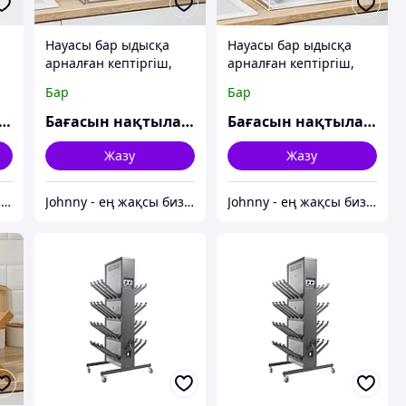
Науасы бар ыдысқа
Науасы бар ыдысқа
арналған кептіргіш,
арналған кептіргіш,
38×24×38 см, хром
38×24×37 см, ақ
Бар
Бар
ғасын нақтылаңыз
Бағасын нақтылаңыз
Бағасын нақтылаңыз
Жазу
Жазу
Johnny - ең жақсы бизнес-серіктес
Johnny - ең жақсы бизнес-серіктес
Johnny - ең жақсы бизнес-серіктес