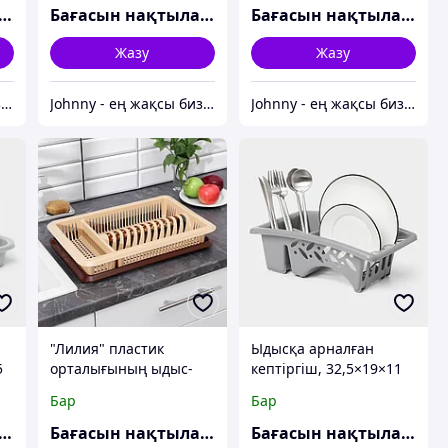
ғасын нақтылаңыз
Бағасын нақтылаңыз
Бағасын нақтылаңыз
Жазу
Жазу
Johnny - ең жақсы бизнес-серіктес
Johnny - ең жақсы бизнес-серіктес
Johnny - ең жақсы бизнес-серіктес
"Лилия" пластик
Ыдысқа арналған
5
орталығының ыдыс-
кептіргіш, 32,5×19×11
аяқ кептіргіші,
см, түсі сұр
Бар
Бар
48×30,5×8,5 см, науасы
бар, ҚОСПАСЫ
ғасын нақтылаңыз
Бағасын нақтылаңыз
Бағасын нақтылаңыз