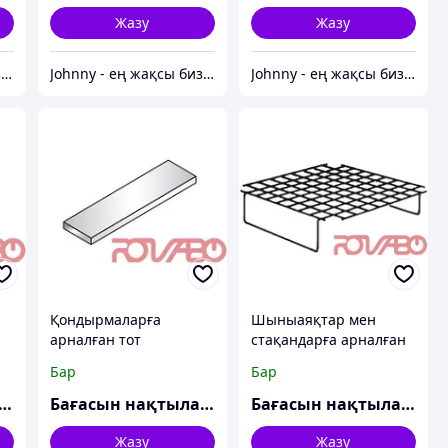
Жазу
Жазу
Johnny - ең жақсы бизнес-серіктес
Johnny - ең жақсы бизнес-серіктес
Johnny - ең жақсы бизнес-серіктес
Қондырмаларға
Шыныаяқтар мен
арналған тот
стақандарға арналған
баспайтын болаттан
орнатылатын рильсан
Бар
Бар
жасалған сөре l 1200
торы, 450х450 мм
мм, SELF 700
ғасын нақтылаңыз
Бағасын нақтылаңыз
Бағасын нақтылаңыз
Жазу
Жазу