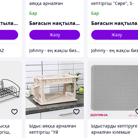
аяққа арналған
кептіргіш "Сөре", S-
кептіргіш 2-қабатты,
тәрізді, 40×23,5×34 см
Бар
Бар
үстел үсті-қабырғаға
хромдалған
орнатылатын,
Бағасын нақтылаңыз
Бағасын нақтылаңыз
Ба
39,5×25×38 см, ақ
Жазу
Жазу
AZ
Johnny - ең жақсы бизнес-серіктес
ысқа
Ыдыс-аяққа арналған
Ыдыстарды кептіруге
ргіш,
кептіргіш "Үй
арналған кілемше