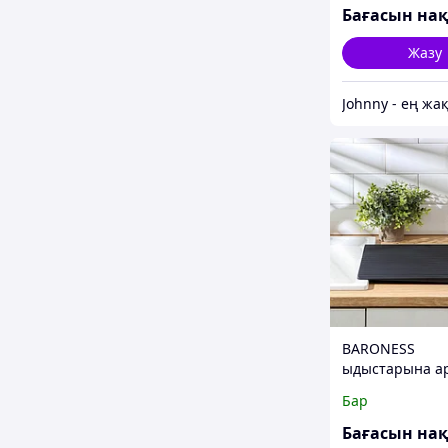
Жазу
BARONESS
ыдыстарына а
кептіргіш, 40.5
Бар
қара