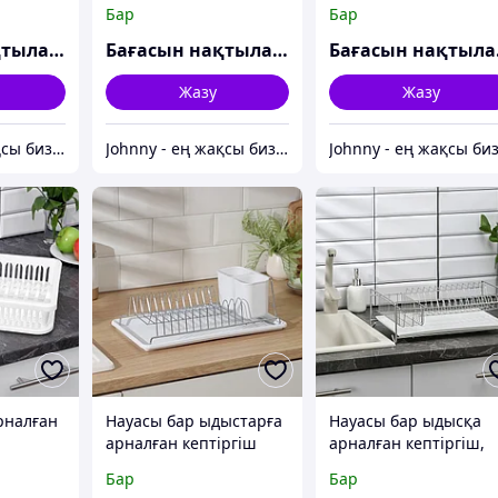
м, қара
шаруасындағы әйелдің
"Толқын", силикон,
Бар
Бар
арманы" баламасы,
45×40,5×0,4 см, сұр
пластик, 48×30,5×30 см,
түсті
Бағасын нақтылаңыз
Бағасын нақтылаңыз
Ба
2 деңгейлі, бежевый
Жазу
Жазу
Johnny - ең жақсы бизнес-серіктес
Johnny - ең жақсы бизнес-серіктес
рналған
Науасы бар ыдыстарға
Науасы бар ыдысқа
арналған кептіргіш
арналған кептіргіш,
м,
Үстемеленген,
40×23×15 см, хром түс
Бар
Бар
38.5×21.5×12.5 см,