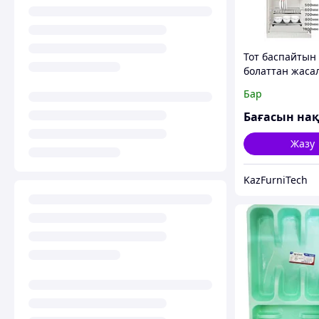
Тот баспайтын
болаттан жаса
мм ыдысқа арн
Бар
кептіргіш, 970
Жазу
KazFurniTech