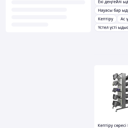
Кептіру
Ас 
Кептіру сөресі