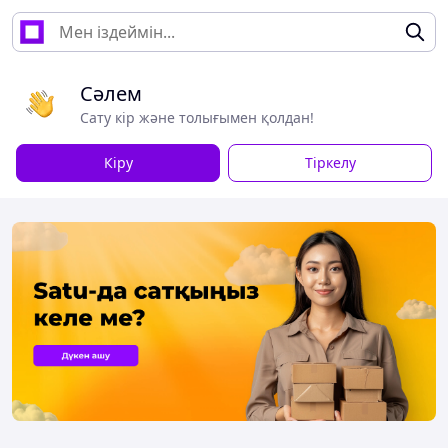
Сәлем
Сату кір және толығымен қолдан!
Кіру
Тіркелу