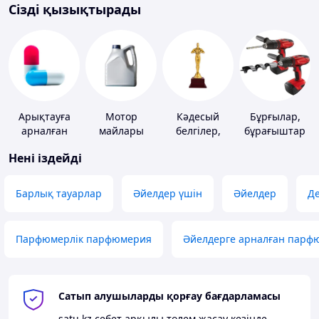
Сізді қызықтырады
Арықтауға
Мотор
Кәдесый
Бұрғылар,
арналған
майлары
белгілер,
бұрағыштар
капсулалар,
марапаттар
Нені іздейді
таблеткалар
және
ұнтақтар
Барлық тауарлар
Әйелдер үшін
Әйелдер
Д
Парфюмерлік парфюмерия
Әйелдерге арналған парф
Сатып алушыларды қорғау бағдарламасы
satu.kz
себет арқылы төлем жасау кезінде