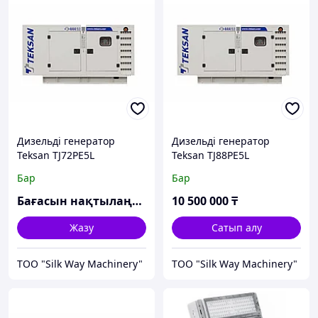
Дизельді генератор
Дизельді генератор
Teksan TJ72PE5L
Teksan TJ88PE5L
Бар
Бар
Бағасын нақтылаңыз
10 500 000
₸
Жазу
Сатып алу
TOO "Silk Way Machinery"
TOO "Silk Way Machinery"