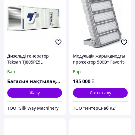
Дизельді генератор
Модульдік жарықдиодты
Teksan TJ805PE5L
прожектор 500Вт Favorit-
Pro 500 ООО "Фаворит
Бар
Бар
LED" (Москва, РФ)
Бағасын нақтылаңыз
135 000
₸
Жазу
Сатып алу
TOO "Silk Way Machinery"
ТОО "ИнтерСнаб KZ"