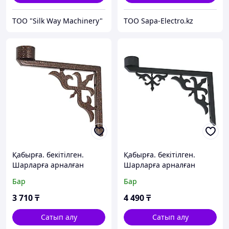
TOO "Silk Way Machinery"
ТОО Sapa-Electro.kz
Қабырға. бекітілген.
Қабырға. бекітілген.
Шарларға арналған
Шарларға арналған
Dekoratif D300/350/400
Dekoratif D350/400 (TS)
Бар
Бар
3 710
₸
4 490
₸
Сатып алу
Сатып алу