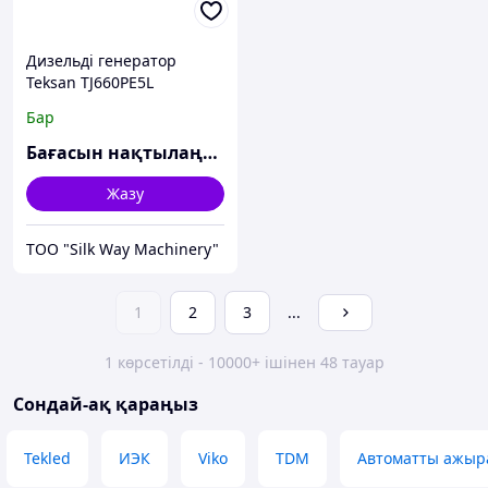
Дизельді генератор
Teksan TJ660PE5L
Бар
Бағасын нақтылаңыз
Жазу
TOO "Silk Way Machinery"
1
2
3
...
1 көрсетілді - 10000+ ішінен 48 тауар
Сондай-ақ қараңыз
Tekled
ИЭК
Viko
TDM
Автоматты ажы