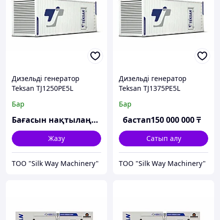
Дизельді генератор
Дизельді генератор
Teksan TJ1250PE5L
Teksan TJ1375PE5L
Бар
Бар
Бағасын нақтылаңыз
бастап
150 000 000
₸
Жазу
Сатып алу
TOO "Silk Way Machinery"
TOO "Silk Way Machinery"