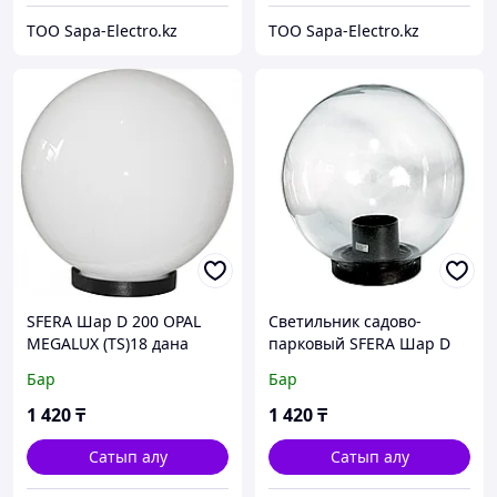
ТОО Sapa-Electro.kz
ТОО Sapa-Electro.kz
SFERA Шар D 200 OPAL
Светильник садово-
MEGALUX (TS)18 дана
парковый SFERA Шар D
200 CLEAR MEGALUX (TS)
Бар
Бар
18 дана
1 420
₸
1 420
₸
Сатып алу
Сатып алу