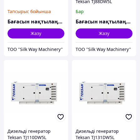
Teksan TJ88DW5L
Тапсырыс бойынша
Бар
Бағасын нақтылаңыз
Бағасын нақтылаңыз
Жазу
Жазу
TOO "Silk Way Machinery"
TOO "Silk Way Machinery"
Дизельді генератор
Дизельді генератор
Teksan TJ110DW5L
Teksan TJ131DW5L