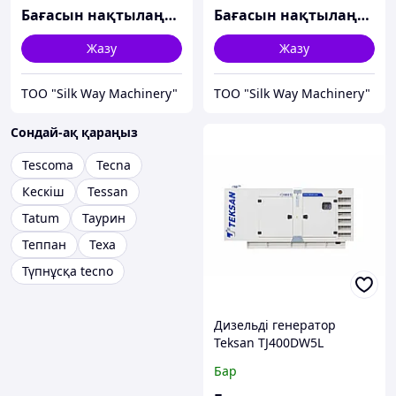
Бағасын нақтылаңыз
Бағасын нақтылаңыз
Жазу
Жазу
TOO "Silk Way Machinery"
TOO "Silk Way Machinery"
Сондай-ақ қараңыз
Tescoma
Tecna
Кескіш
Tessan
Tatum
Таурин
Теппан
Texa
Түпнұсқа tecno
Дизельді генератор
Teksan TJ400DW5L
Бар