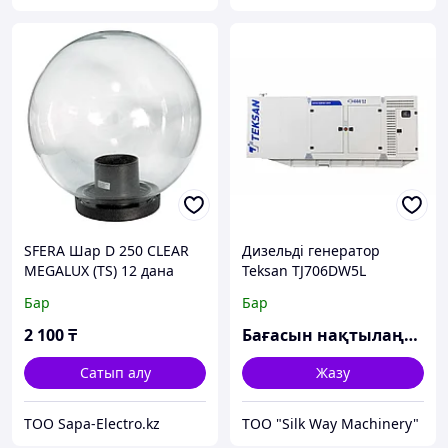
SFERA Шар D 250 CLEAR
Дизельді генератор
MEGALUX (TS) 12 дана
Teksan TJ706DW5L
Бар
Бар
2 100
₸
Бағасын нақтылаңыз
Сатып алу
Жазу
ТОО Sapa-Electro.kz
TOO "Silk Way Machinery"