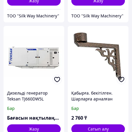
Жазу
Жазу
TOO "Silk Way Machinery"
TOO "Silk Way Machinery"
Дизельді генератор
Қабырға. бекітілген.
Teksan TJ660DW5L
Шарларға арналған
Dekoratif D200/250/300
Бар
Бар
Бағасын нақтылаңыз
2 760
₸
Жазу
Сатып алу