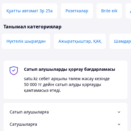
Қуатты автомат 3р 25а
Розеткалар
Brite eik
Танымал категориялар
Нүктелік шырағдан
Ажыратқыштар, ҚАҚ
Шамдар
Сатып алушыларды қорғау бағдарламасы
satu.kz
себет арқылы төлем жасау кезінде
50 000 тг
дейін сатып алуды қорғауды
қамтамасыз етеді.
Сатып алушыларға
Сатушыларға