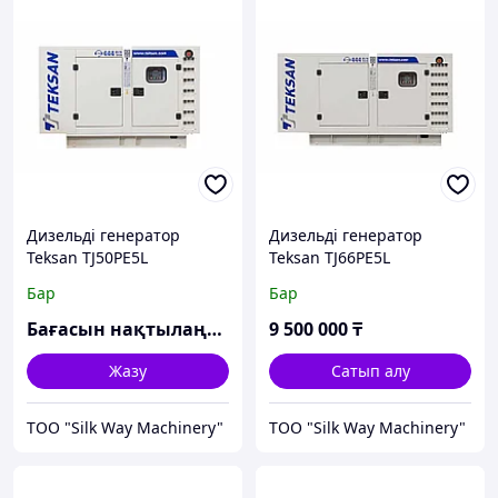
Дизельді генератор
Дизельді генератор
Teksan TJ50PE5L
Teksan TJ66PE5L
Бар
Бар
Бағасын нақтылаңыз
9 500 000
₸
Жазу
Сатып алу
TOO "Silk Way Machinery"
TOO "Silk Way Machinery"