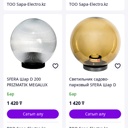
ТОО Sapa-Electro.kz
ТОО Sapa-Electro.kz
SFERA Шар D 200
Светильник садово-
PRIZMATIK MEGALUX
парковый SFERA Шар D
(TS)18 дана
200 GOLD MEGALUX (TS)
Бар
Бар
18 дана
1 420
₸
1 420
₸
Сатып алу
Сатып алу