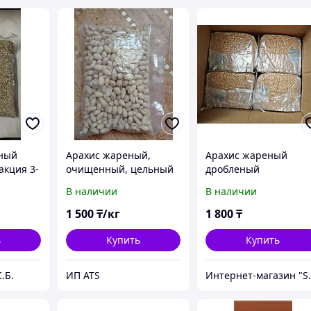
еный
Арахис жареный,
Арахис жареный
кция 3-
очищенный, цельный
дробленый
и дробленый
В наличии
В наличии
1 500
₸/кг
1 800
₸
ь
Купить
Купить
.Б.
ИП ATS
Интернет-м