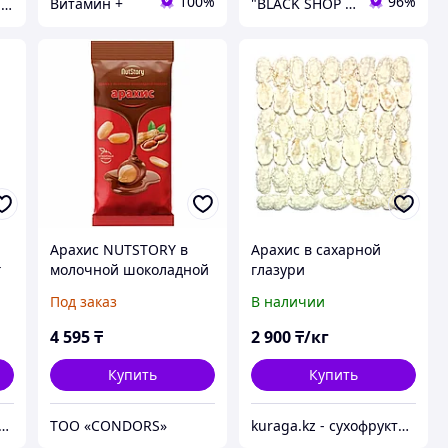
100%
96%
Витамин +
"BLACK SHOP KZ"
ТОО "INALCA FOOD SERVICE"
Арахис NUTSTORY в
Арахис в сахарной
г
молочной шоколадной
глазури
глазури, 500 г, ООС111
Под заказ
В наличии
4 595
₸
2 900
₸/кг
Купить
Купить
 - Оптово-розничный Склад - товары на заказ до двери
ТОО «CONDORS»
kuraga.kz - сухофрукты, орехи, цукаты