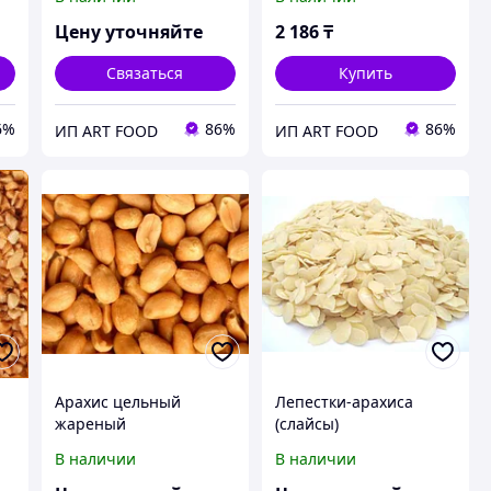
/ 20 кг / 25 кг
Цену уточняйте
2 186
₸
Связаться
Купить
6%
86%
86%
ИП ART FOOD
ИП ART FOOD
Арахис цельный
Лепестки-арахиса
жареный
(слайсы)
В наличии
В наличии