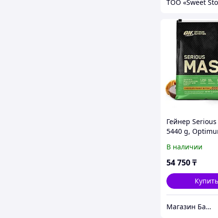
ТОО «Sweet Sto
Гейнер Serious
5440 g, Optim
Nutrition Шоко
В наличии
арахис
54 750
₸
Купит
Магазин Бадов и спортивного питания "Strong and Health"