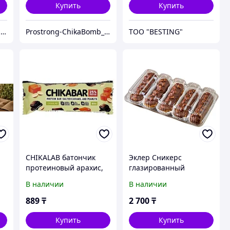
Купить
Купить
ТОО "INALCA FOOD SERVICE"
Prostrong-ChikaBomb_kz
ТОО "BESTING"
0
CHIKALAB батончик
Эклер Сникерс
протеиновый арахис,
глазированный
карамель 1 шт
упаковка
В наличии
В наличии
889
₸
2 700
₸
Купить
Купить