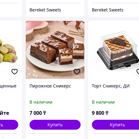
Bereket Sweets
Bereket Sweets
щенные
Пирожное Сникерс
Торт Сникерс, ДИ
В наличии
В наличии
яйте
7 000
₸
9 800
₸
ть
Купить
Купить