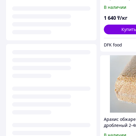
В наличии
1 640
₸/кг
Купит
DFK food
Арахис обжар
дробленый 2-
В наличии