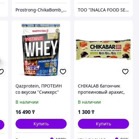
Prostrong-ChikaBomb_kz
ТОО "INALCA FOOD SERVICE"
Qazprotein, ПРОТЕИН
CHIKALAB батончик
со вкусом "Сникерс"
протеиновый арахис,
(шоколад-арахис) 100%
карамель 1 шт
В наличии
В наличии
Instant WHEY, 900г
16 490
₸
1 300
₸
Купить
Купить