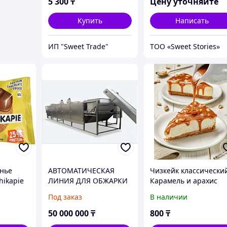
5 300
₸
Цену уточняйте
Купить
Написать
ИП "Sweet Trade"
ТОО «Sweet Stories»
нье
АВТОМАТИЧЕСКАЯ
Чизкейк классически
hikapie
ЛИНИЯ ДЛЯ ОБЖАРКИ
Карамель и арахис
СЕМЯН, ЯДЕР И
108г. в
Под заказ
В наличии
ОРЕХОВ
индивидуальной
упаковке
50 000 000
₸
800
₸