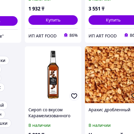
1 932
₸
3 551
₸
Купить
Купить
ь
86%
8
ИП ART FOOD
ИП ART FOOD
e"
шки
с
ый
Сироп со вкусом
Арахис дробленный
н
Карамелизованного
Арахиса 1л, 1883/FR
шки
В наличии
В наличии