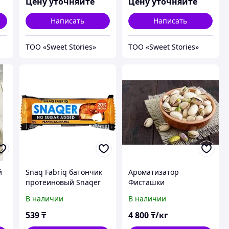
Цену уточняйте
Цену уточняйте
Написать
Написать
ТОО «Sweet Stories»
ТОО «Sweet Stories»
й
Snaq Fabriq батончик
Ароматизатор
протеиновый Snaqer
Фисташки
арахис-карамель 1 шт
В наличии
В наличии
539
₸
4 800
₸/кг