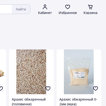
Найти
Кабинет
Избранное
Корзина
Арахис обжаренный
Арахис обжаренный 0-
(половинки)
2мм (мука)