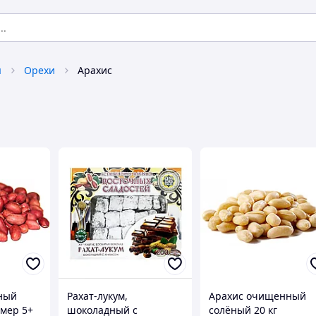
я
Орехи
Арахис
ный
Рахат-лукум,
Арахис очищенный
мер 5+
шоколадный с
солёный 20 кг