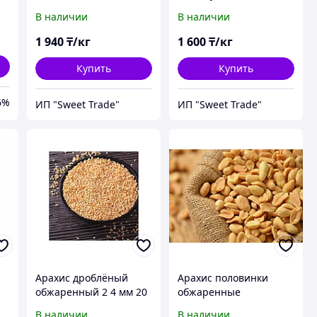
В наличии
В наличии
1 940
₸/кг
1 600
₸/кг
Купить
Купить
6%
ИП "Sweet Trade"
ИП "Sweet Trade"
Арахис дроблёный
Арахис половинки
обжаренный 2 4 мм 20
обжаренные
кг / 23 кг
бланшированные 15 кг
В наличии
В наличии