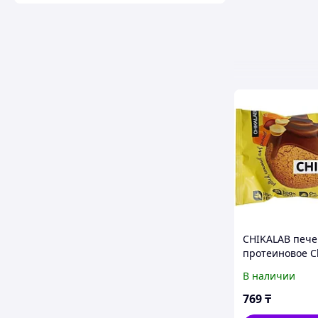
CHIKALAB пече
протеиновое C
арахис 1 шт
В наличии
769
₸