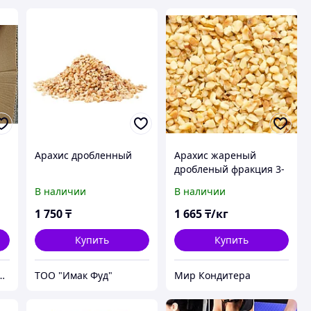
Арахис дробленный
Арахис жареный
дробленый фракция 3-
5мм ,2-4 мм Россия
В наличии
В наличии
1 750
₸
1 665
₸/кг
Купить
Купить
агазин "Sarkhan & co"
ТОО "Имак Фуд"
Мир Кондитера