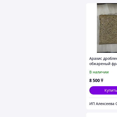
Арахис дробл
обжареный фра
5
В наличии
8 500
₸
Купит
ИП Алексеева С