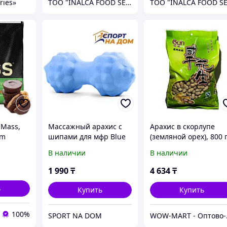
ries»
ТОО "INALCA FOOD SERVICE"
 Mass,
Массажный арахис с
Арахис в скорлупе
um
шипами для мфр Blue
(земляной орех), 800 
лад-
В наличии
В наличии
1 990
₸
4 634
₸
ь
Купить
Купить
100%
SPORT NA DOM
WOW-MART