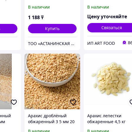
арахисом
В наличии
В наличии
Цену уточняйте
1 188
₸
Связаться
ь
Купить
8
ИП ART FOOD
ТОО «АСТАНИНСКАЯ ФАБРИКА ВОСТОЧНЫХ СЛАДОСТЕЙ»
енный
Арахис дроблёный
Арахис лепестки
4мм
обжаренный 3 5 мм 20
обжаренные 4,5 кг
кг (коробка)
(ведро)
В наличии
В наличии