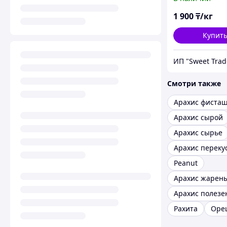
1 900
₸/кг
Купит
ИП "Sweet Trad
Смотри также
Арахис фиста
Арахис сырой
Арахис сырье
Арахис переку
Peanut
Арахис жарен
Арахис полезе
Рахита
Оре