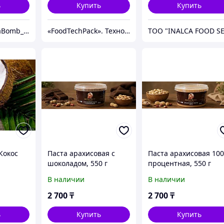
ь
Купить
Купить
Prostrong-ChikaBomb_kz
«FoodTechPack». Технологическое оборудование для производства и упаковки
Кокос
Паста арахисовая с
Паста арахисовая 10
шоколадом, 550 г
процентная, 550 г
В наличии
В наличии
2 700
₸
2 700
₸
ь
Купить
Купить