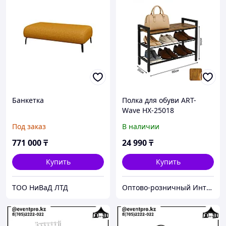
Банкетка
Полка для обуви ART-
Wave HX-25018
Под заказ
В наличии
771 000
₸
24 990
₸
Купить
Купить
ТОО НиВаД ЛТД
Оптово-розничный Интернет Магазин «KazGym»