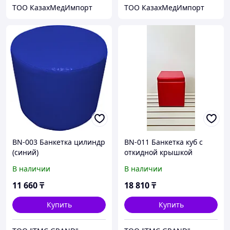
ТОО КазахМедИмпорт
ТОО КазахМедИмпорт
BN-003 Банкетка цилиндр
BN-011 Банкетка куб с
(синий)
откидной крышкой
(красный)
В наличии
В наличии
11 660
₸
18 810
₸
Купить
Купить