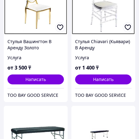
Стулья Вашингтон В
Стулья Chiavari (Кьявари)
Аренду Золото
В Аренду
Услуга
Услуга
от
3 500
₸
от
1 400
₸
Написать
Написать
ТОО BAY GOOD SERVICE
ТОО BAY GOOD SERVICE