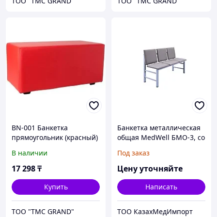
ТOO "TMC GRAND"
ТOO "TMC GRAND"
BN-001 Банкетка
Банкетка металлическая
прямоугольник (красный)
общая MedWell БМО-3, со
спинкой, светло-
В наличии
Под заказ
коричневая
17 298
₸
Цену уточняйте
Купить
Написать
ТOO "TMC GRAND"
ТОО КазахМедИмпорт