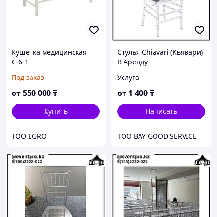
Кушетка медицинская
Стулья Chiavari (Кьявари)
С-6-1
В Аренду
Под заказ
Услуга
от
550 000
₸
от
1 400
₸
Купить
Написать
TOO EGRO
ТОО BAY GOOD SERVICE