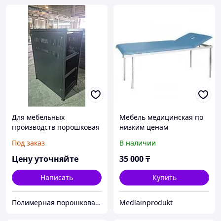
Для мебельных
Мебель медицинская по
производств порошковая
низким ценам
покраска на аутсорсе
Под заказ
В наличии
Цену уточняйте
35 000
₸
Написать
Купить
Полимерная порошковая покраска Алматы. Красим металл 12 метров. Алматыдағы полимерлі ұнтақ бояу.
Medlainprodukt