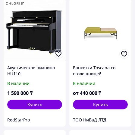
Акустическое пианино
Банкетки Toscana со
HU110
столешницей
В наличии
В наличии
1 590 000
₸
от
440 000
₸
Купить
Купить
RedStarPro
ТОО НиВаД ЛТД