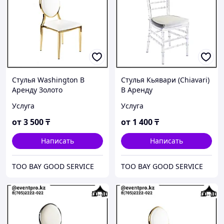
Стулья Washington В
Стулья Кьявари (Chiavari)
Аренду Золото
В Аренду
Услуга
Услуга
от
3 500
₸
от
1 400
₸
Написать
Написать
ТОО BAY GOOD SERVICE
ТОО BAY GOOD SERVICE