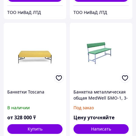
ТОО НиВаД ЛТД
ТОО НиВаД ЛТД
Банкетки Toscana
Банкетка металлическая
общая MedWell БМО-1, 3-
х местная со спинкой
В наличии
Под заказ
от
328 000
₸
Цену уточняйте
Купить
Написать