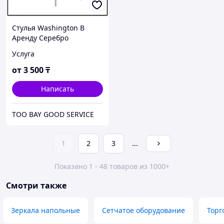
Стулья Washington В
Аренду Серебро
Услуга
от
3 500
₸
Написать
ТОО BAY GOOD SERVICE
1
2
3
...
Показано 1 - 48 товаров из 1000+
Смотри также
Зеркала напольные
Сетчатое оборудование
Торг