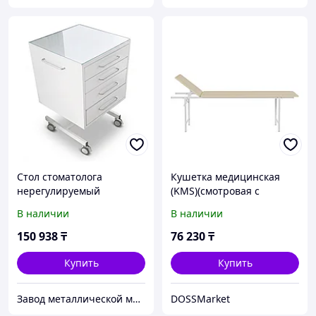
Стол стоматолога
Кушетка медицинская
нерегулируемый
(KMS)(смотровая с
регулируемой головной
В наличии
В наличии
секцией)
150 938
₸
76 230
₸
Купить
Купить
Завод металлической мебели ТОО Афинити
DOSSMarket