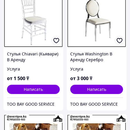
Стулья Chiavari (Кьявари)
Стулья Washington В
В Аренду
Аренду Серебро
Услуга
Услуга
от
1 500
₸
от
3 000
₸
Написать
Написать
ТОО BAY GOOD SERVICE
ТОО BAY GOOD SERVICE