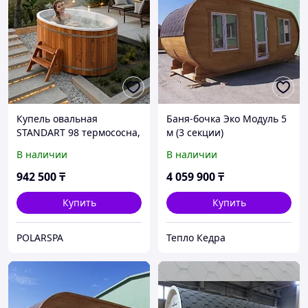
Купель овальная
Баня-бочка Эко Модуль 5
STANDART 98 термососна,
м (3 секции)
купели POLARSPA
В наличии
В наличии
942 500
₸
4 059 900
₸
Купить
Купить
POLARSPA
Тепло Кедра