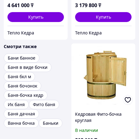
4 641 000
₸
3 179 800
₸
Купить
Купить
Тепло Кедра
Тепло Кедра
Смотри также
Бани банное
Баня в виде бочки
Баня бкл м
Баня бочонок
Баня-бочка кедр
Ик баня
Фито баня
Баня дачная
Кедровая Фито-бочка
круглая
Ванна бочка
Баньки
«Овальная»(1350х1000х78
В наличии
0 мм)