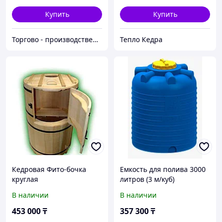
Купить
Купить
Торгово - производственная компания "Центр Пласт"
Тепло Кедра
Кедровая Фито-бочка
Емкость для полива 3000
круглая
литров (3 м/куб)
«Классическая»(1350х780
В наличии
В наличии
х780 мм)
453 000
₸
357 300
₸