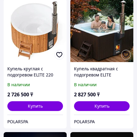
Купель круглая с
Купель квадратная с
подогревом ELITE 220
подогревом ELITE
термососна, купели
QUATTRO 200 термососна,
В наличии
В наличии
POLARSPA
купели POLARSPA
2 726 500
₸
2 827 500
₸
Купить
Купить
POLARSPA
POLARSPA