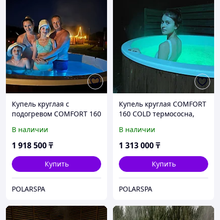
Купель круглая с
Купель круглая COMFORT
подогревом COMFORT 160
160 COLD термососна,
HOT термососна, купели
купели POLARSPA
В наличии
В наличии
POLARSPA
1 918 500
₸
1 313 000
₸
Купить
Купить
POLARSPA
POLARSPA