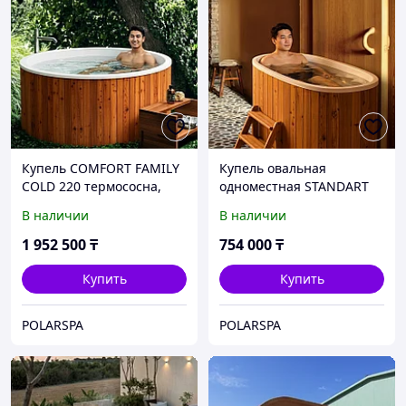
Купель COMFORT FAMILY
Купель овальная
COLD 220 термососна,
одноместная STANDART
купели POLARSPA
79 термососна, купели
В наличии
В наличии
POLARSPA
1 952 500
₸
754 000
₸
Купить
Купить
POLARSPA
POLARSPA