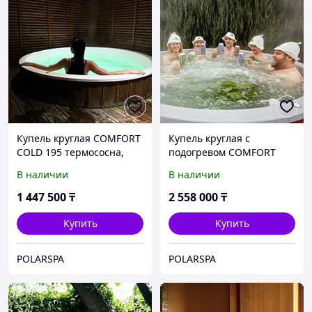
Купель круглая COMFORT
Купель круглая с
COLD 195 термососна,
подогревом COMFORT
купели POLARSPA
FAMILY HOT 220
В наличии
В наличии
термососна, купели
POLARSPA
1 447 500
₸
2 558 000
₸
Купить
Купить
POLARSPA
POLARSPA