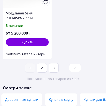
Модульная баня
POLARSPA 2.55 м
В наличии
от
5 200 000
₸
Купить
Golfstrim-Astana интернет-магазин: бассейны, сауны, бани, фитобочки, купели, системы обогрева
1
2
3
...
Показано 1 - 48 товаров из 500+
Смотри также
Деревянные купели
Купель в сауну
Купели для б