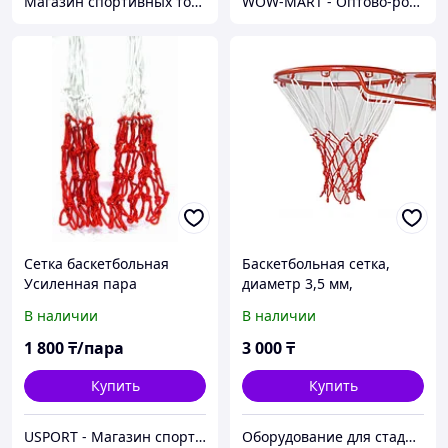
Магазин спортивных товаров - BEST SPORT
WOW-MART - Оптово-розничный Склад - товары на заказ до двери
Сетка баскетбольная
Баскетбольная сетка,
Усиленная пара
диаметр 3,5 мм,
«Триколор», цветная
В наличии
В наличии
1 800
₸/пара
3 000
₸
Купить
Купить
USPORT - Магазин спортивных товаров
Оборудование для стадионов и спортивных объектов