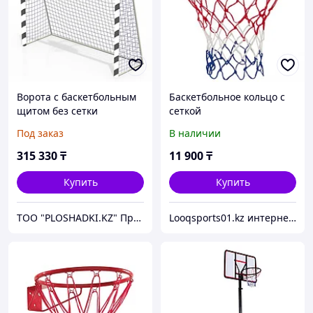
Ворота с баскетбольным
Баскетбольное кольцо с
щитом без сетки
сеткой
Под заказ
В наличии
315 330
₸
11 900
₸
Купить
Купить
ТОО "PLOSHADKI.KZ" Производство малых архитектурных форм
Looqsports01.kz интернет-магазин спортивных товаров