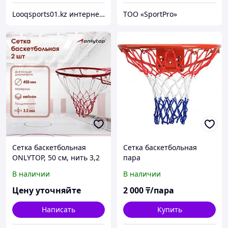
Looqsports01.kz интернет-магазин спортивных товаров
ТОО «SportPro»
Сетка баскетбольная
Сетка баскетбольная
ONLYTOP, 50 см, нить 3,2
пара
мм, 2 шт.
В наличии
В наличии
Цену уточняйте
2 000
₸/пара
Написать
Купить