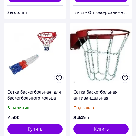
Serotonin
izi-izi - Оптово-розничный Склад - товары на заказ до двери! Cамые уникальные и полезные товары.
Сетка баскетбольная, для
Сетка баскетбольная
баскетбольного кольца
антивандальная
металическая (цепочка)
В наличии
Под заказ
2 500
₸
8 445
₸
Купить
Купить