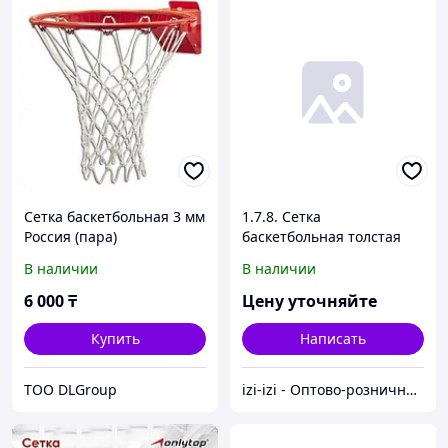
Сетка баскетбольная 3 мм
1.7.8. Сетка
Россия (пара)
баскетбольная толстая
нить 3 мм
В наличии
В наличии
6 000
₸
Цену уточняйте
Купить
Написать
ТОО DLGroup
izi-izi - Оптово-розничный Склад - товары на заказ до двери! Cамые уникальные и полезные товары.