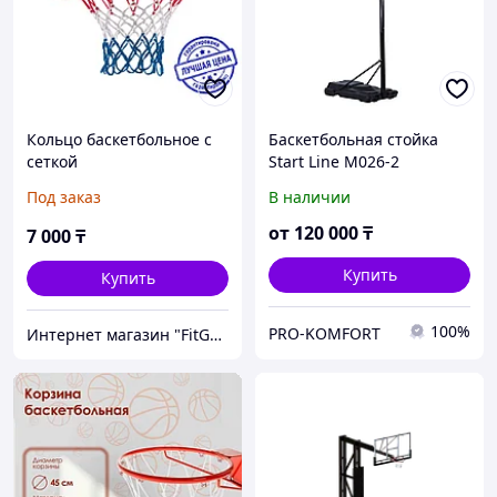
Кольцо баскетбольное с
Баскетбольная стойка
сеткой
Start Line M026-2
Под заказ
В наличии
от
120 000
₸
7 000
₸
Купить
Купить
100%
PRO-KOMFORT
Интернет магазин "FitGood.kz"