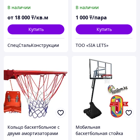
В наличии
В наличии
от
18 000
₸/кв.м
1 000
₸/пара
Купить
Купить
СпецСтальКонструкции
ТОО «SIA LETS»
Кольцо баскетбольное с
Мобильная
двумя амортизаторами
баскетбольная стойка
профессиональное S-R4
Swager (ZY-029)