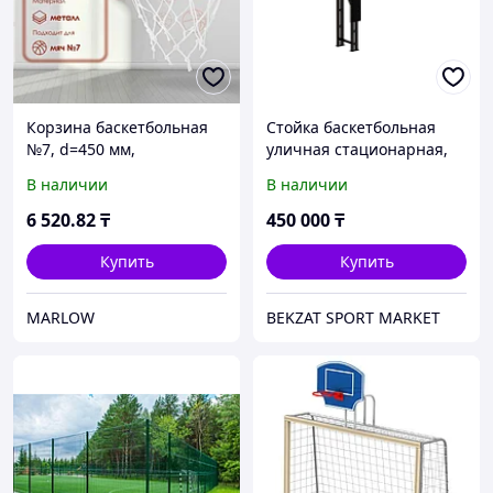
Корзина баскетбольная
Стойка баскетбольная
№7, d=450 мм,
уличная стационарная,
стандартная, без сетки
усиленная, вынос 2,2 м (с
В наличии
В наличии
кольцом и сеткой)
6 520
.82
₸
450 000
₸
Купить
Купить
MARLOW
BEKZAT SPORT MARKET