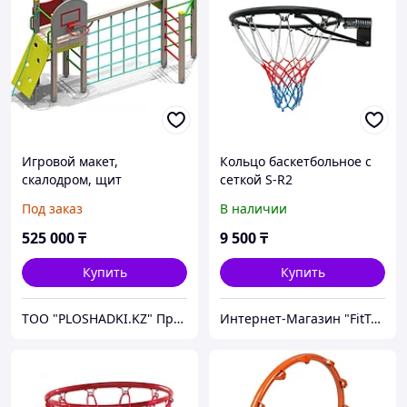
Игровой макет,
Кольцо баскетбольное с
скалодром, щит
сеткой S-R2
баскетбольный, сетка
Под заказ
В наличии
лазалка
525 000
₸
9 500
₸
Купить
Купить
ТОО "PLOSHADKI.KZ" Производство малых архитектурных форм
Интернет-Магазин "FitTop"