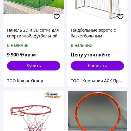
Панель 2D и 3D сетка для
Гандбольные ворота с
спортивной, футбольной
баскетбольным
площадки, волейбольной
щитом(1шт.) без сетки
В наличии
В наличии
площадки, баскетбольной
площадки
9 900
₸/кв.м
Цену уточняйте
Купить
Написать
ТОО Kainar Group
ТОО "Компания АСК Продукт"