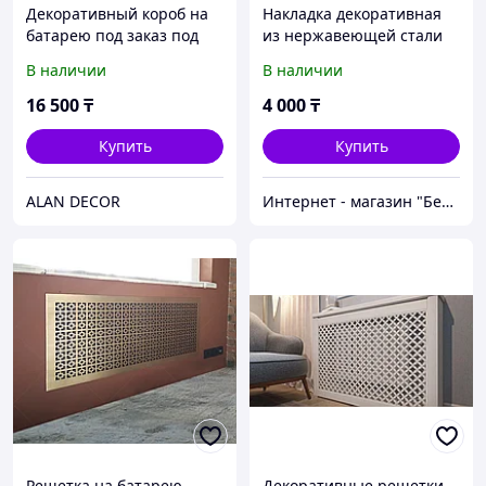
Декоративный короб на
Накладка декоративная
батарею под заказ под
из нержавеющей стали
ваш размер и дизайн
на трубу, круглая, 10 шт
В наличии
В наличии
цены зависите от вашего
размера и дизайна
16 500
₸
4 000
₸
Купить
Купить
ALAN DECOR
Интернет - магазин "Безопасный Дом"
Решетка на батарею
Декоративные решетки