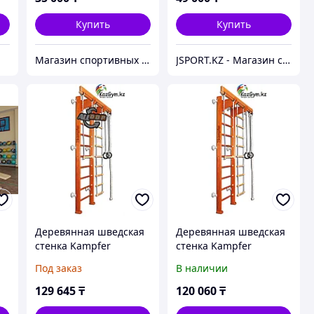
Купить
Купить
Магазин спортивных товаров - Sportsatu.kz
JSPORT.KZ - Магазин спортивных товаров "JAKON sport mart"
Деревянная шведская
Деревянная шведская
стенка Kampfer
стенка Kampfer
Wooden Ladder Wall
Wooden Ladder Wall
Под заказ
В наличии
129 645
₸
120 060
₸