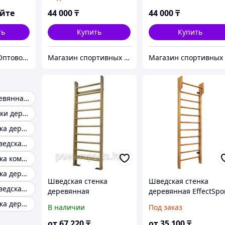
270см высота
яйте
44 000
₸
44 000
₸
ть
Купить
Купить
ID Shopps.kz - Оптово-розничный Склад
Магазин спортивных товаров - BEST SPORT
Разборная деревянная шведская стенка
Шведские стенки деревянные insportline
Шведская стенка деревянная эконом
Деревянная шведская стенка Bombino
Шведская стенка комплекс из дерева
Шведская стенка деревянная стандарт
Шведская стенка
Шведская стенка
Деревянная шведская стенка для взрослых
деревянная
деревянная EffectSpo
ДСБ-ТФ
Шведская стенка деревянная kampfer
В наличии
Под заказ
от
67 220
₸
от
35 100
₸