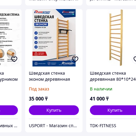
ка
Шведская стенка
Шведская стенка
турником
эконом деревянная
деревянная 80*10*24
(доска 45 х 105) до
см
Под заказ
В наличии
2,40см
35 000
₸
41 000
₸
ь
Купить
Купить
Магазин спортивных товаров ABKSPORT
USPORT - Магазин спортивных товаров
TDK-FITNESS