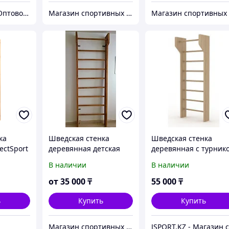
ID Shopps.kz - Оптово-розничный Склад
Магазин спортивных товаров - BEST SPORT
ка
Шведская стенка
Шведская стенка
ectSport
деревянная детская
деревянная с турник
В наличии
В наличии
от
35 000
₸
55 000
₸
ь
Купить
Купить
Магазин спортивных товаров - Sportsatu.kz