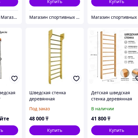
ь
Купить
Купить
"ORDASPORT" - Магазин спортивных товаров
Магазин спортивных товаров ABKSPORT
ведская
Шведская стенка
Детская шведская
r
деревянная
стенка деревянная
 Wall
эконом (доска
Под заказ
В наличии
45х105мм)
яйте
48 000
₸
41 800
₸
ть
Купить
Купить