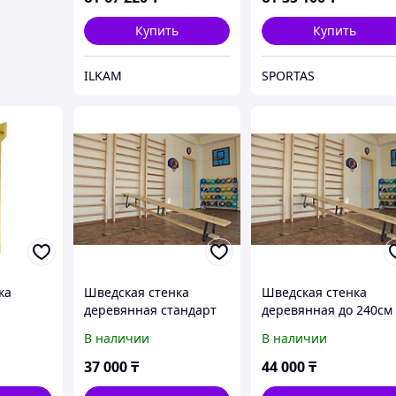
Купить
Купить
ILKAM
SPORTAS
ка
Шведская стенка
Шведская стенка
деревянная стандарт
деревянная до 240см
(доска 40х140мм) до
KZ
В наличии
В наличии
260см высота
37 000
₸
44 000
₸