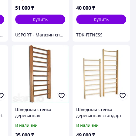
140мм) до 240см
51 000
₸
40 000
₸
Купить
Купить
Магазин спортивных товаров ABKSPORT
USPORT - Магазин спортивных товаров
TDK-FITNESS
Шведская стенка
Шведская стенка
rt
деревянная
деревянная стандарт
(доска 40х140мм)
В наличии
В наличии
высота до 260см
35 000
₸
49 000
₸