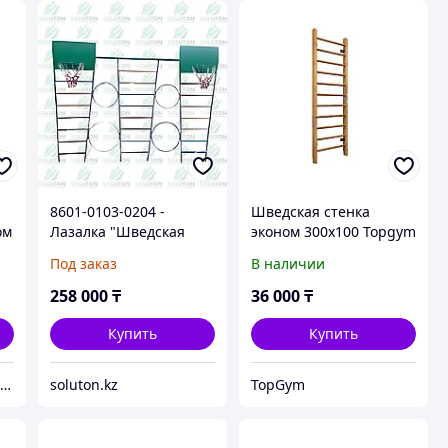
8601-0103-0204 -
Шведская стенка
ом
Лазалка "Шведская
эконом 300х100 Topgym
стенка с игровыми
TG-55
Под заказ
В наличии
кольцами"
258 000
₸
36 000
₸
Купить
Купить
Магазин спортивных товаров SPORTCITY
soluton.kz
TopGym