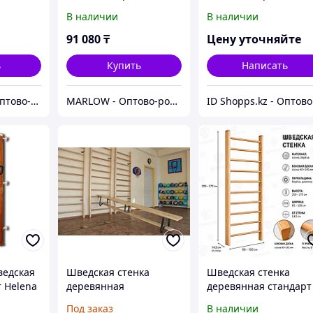
Swedish Wall
Swedish Wall
В наличии
В наличии
91 080
₸
Цену уточняйте
ь
Купить
Написать
WOW-MART - Оптово-розничный Склад - товары на заказ до двери
MARLOW - Оптово-розничный склад.
ID
ведская
Шведская стенка
Шведская стенка
 Helena
деревянная
деревянная стандарт
(доска 40х140мм) до
Под заказ
В наличии