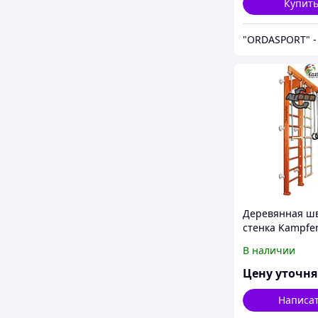
Купит
Деревянная ш
стенка Kampfe
Wooden Ladder
В наличии
Цену уточн
Написа