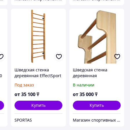
Шведская стенка
Шведская стенка
0
деревянная EffectSport
деревянная
ДСБ
Под заказ
В наличии
от
35 100
₸
от
35 000
₸
Купить
Купить
SPORTAS
Магазин спортивных товаров - Sportsatu.kz