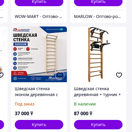
Купить
Купить
Магазин спортивных товаров SPORTCITY
WOW-MART - Оптово-розничный Склад - товары на заказ до двери
MARLOW - Оптово-розничный склад.
Шведская стенка
Шведская стенка
эконом деревянная с
деревянная + турник +
турником (доска 45 х
брусья
Под заказ
В наличии
105) до 2,40см
37 000
₸
87 000
₸
Купить
Купить