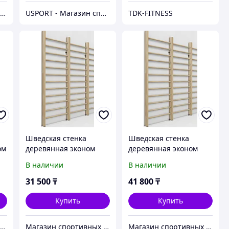
Магазин спортивных товаров ABKSPORT
USPORT - Магазин спортивных товаров
TDK-FITNESS
Шведская стенка
Шведская стенка
ом
деревянная эконом
деревянная эконом
45х105 доска KZ
45х105 доска KZ
В наличии
В наличии
31 500
₸
41 800
₸
Купить
Купить
JSPORT.KZ - Магазин спортивных товаров "JAKON sport mart"
Магазин спортивных товаров ABKSPORT
Магазин спортивных товаров SPORTCITY