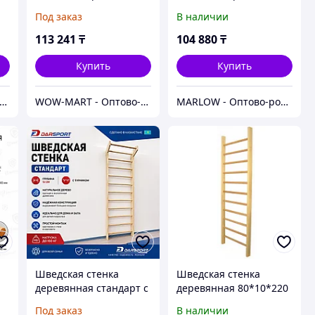
Wall
Wall
Под заказ
В наличии
113 241
₸
104 880
₸
Купить
Купить
 Shopps.kz - Оптово-розничный Склад
WOW-MART - Оптово-розничный Склад - товары на заказ до двери
MARLOW - Оптово-розничный склад.
Шведская стенка
Шведская стенка
деревянная стандарт с
деревянная 80*10*220
турником (доска 40 х
см
Под заказ
В наличии