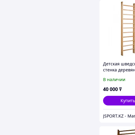
Детская шведс
стенка деревя
эконом (доска
В наличии
45х105мм) до 2
40 000
₸
Купит