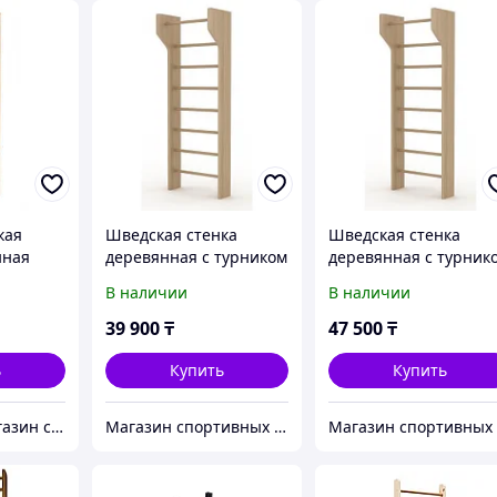
кая
Шведская стенка
Шведская стенка
нная
деревянная с турником
деревянная с турник
KZ
В наличии
В наличии
00см
39 900
₸
47 500
₸
ь
Купить
Купить
JSPORT.KZ - Магазин спортивных товаров "JAKON sport mart"
Магазин спортивных товаров ABKSPORT