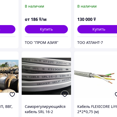
ый
Казахстан
В наличии
В наличии
от
186
₸/м
130 000
₸
ь
Купить
Купить
ТОО "ПРОМ АЗИЯ"
ТОО АТЛАНТ-7
П, ВВГ,
Саморегулирующийся
Кабель FLEXICORE LiY
кабель SRL 16-2
2*2*0,75 (м)