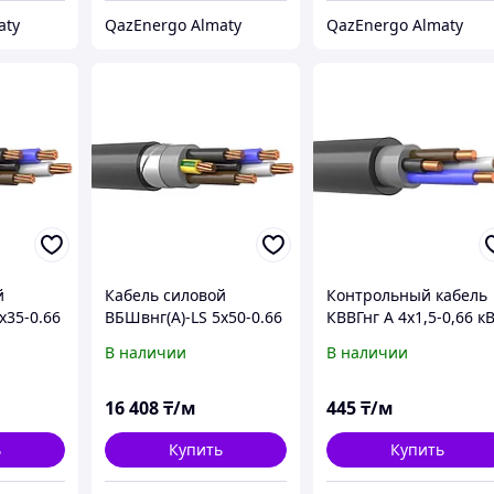
aty
QazEnergo Almaty
QazEnergo Almaty
й
Кабель силовой
Контрольный кабель
х35-0.66
ВБШвнг(А)-LS 5х50-0.66
КВВГнг А 4х1,5-0,66 к
В наличии
В наличии
16 408
₸/м
445
₸/м
ь
Купить
Купить