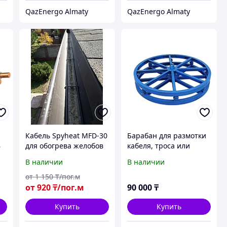
QazEnergo Almaty
QazEnergo Almaty
Кабель Spyheat MFD-30
Барабан для размотки
В
для обогрева желобов
кабеля, троса или
и водостоков
проволоки
В наличии
В наличии
от
1 150
₸/пог.м
от
920
₸/пог.м
90 000
₸
Купить
Купить