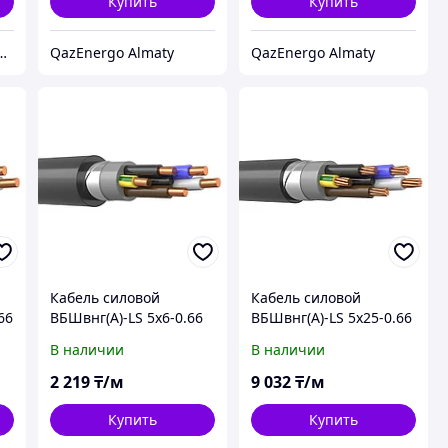
Купить
Купить
ммерц Казахстан
QazEnergo Almaty
QazEnergo Almaty
Кабель силовой
Кабель силовой
66
ВБШвнг(А)-LS 5х6-0.66
ВБШвнг(А)-LS 5х25-0.66
В наличии
В наличии
2 219
₸/м
9 032
₸/м
Купить
Купить