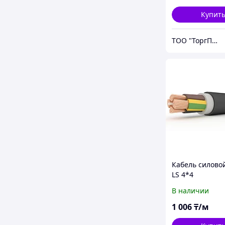
Купит
ТОО "ТоргПром"
Кабель силовой
LS 4*4
В наличии
1 006
₸/м