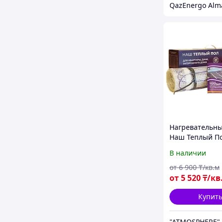
QazEnergo Alm
Нагревательн
Наш Теплый П
электрические
В наличии
плитку 160 Вт/ 
от
6 900
₸/кв.м
от
5 520
₸/кв
Купит