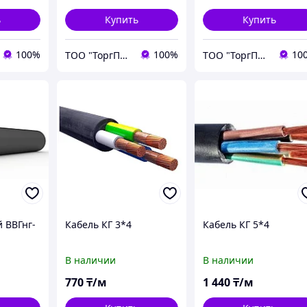
ь
Купить
Купить
100%
100%
10
ТОО "ТоргПром"
ТОО "ТоргПром"
 ВВГнг-
Кабель КГ 3*4
Кабель КГ 5*4
В наличии
В наличии
770
₸/м
1 440
₸/м