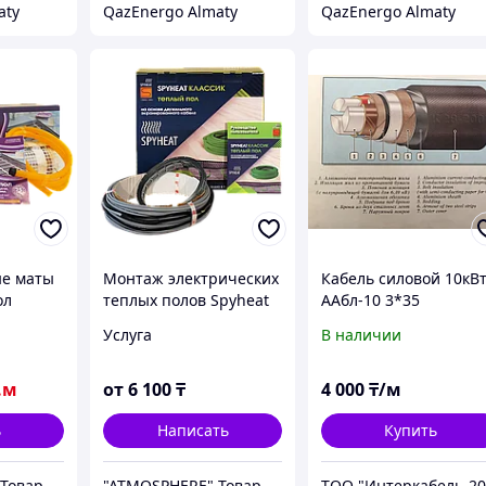
aty
QazEnergo Almaty
QazEnergo Almaty
ые маты
Монтаж электрических
Кабель силовой 10кВ
ол
теплых полов Spyheat
ААбл-10 3*35
 под
Классик в стяжку 15 Вт/
Услуга
В наличии
кв. м
пог. м
.м
от
6 100
₸
4 000
₸/м
ь
Написать
Купить
"ATMOSPHERE" Товарищество с ограниченной ответственностью
"ATMOSPHERE" Товарищество с ограниченной ответственностью