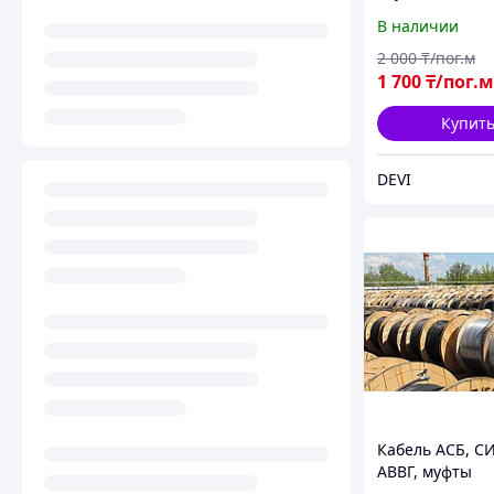
нагревательн
В наличии
2 000
₸/пог.м
1 700
₸/пог.м
Купит
DEVI
Кабель АСБ, СИ
АВВГ, муфты