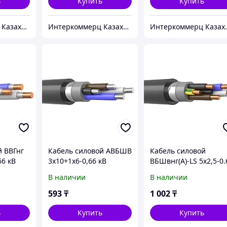
ь
Купить
Купить
Интеркоммерц Казахстан
Интеркоммерц Казахстан
Интерко
й ВВГнг
Кабель силовой АВБШВ
Кабель силовой
66 кВ
3х10+1х6-0,66 кВ
ВБШвнг(А)-LS 5х2,5-0.
В наличии
В наличии
593
₸
1 002
₸
ь
Купить
Купить