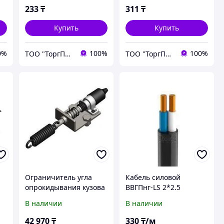
233
₸
311
₸
Купить
Купить
0%
100%
100%
ТОО "ТоргПром"
ТОО "ТоргПром"
Ограничитель угла
Кабель силовой
опрокидывания кузова
ВВГПнг-LS 2*2.5
+ комплект
В наличии
В наличии
электрического кабеля
12105100075
42 970
₸
330
₸/м