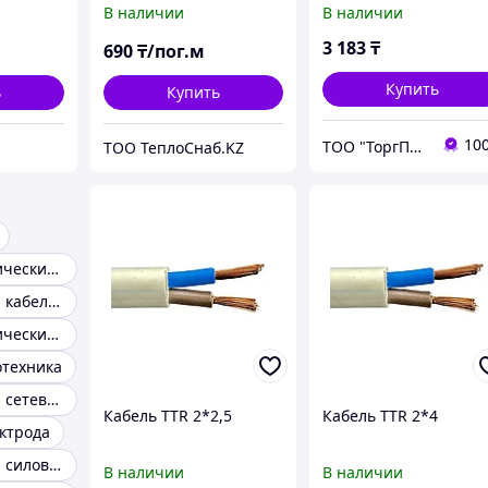
В наличии
В наличии
3 183
₸
690
₸/пог.м
Купить
ь
Купить
10
ТОО "ТоргПром"
ТОО ТеплоСнаб.KZ
Кабель электрический негорючий
Электрический кабель сип
Кабель электрический уличный
отехника
Электрический сетевой кабель
Кабель TTR 2*2,5
Кабель TTR 2*4
ектрода
Электрический силовой кабель
В наличии
В наличии