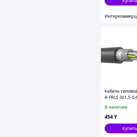
Купит
Кабель силово
А-FRLS 3х1,5-0,
В наличии
454
₸
Купит