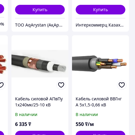
Купить
Купить
0%
ТОО AqArystan (АқАрыстан)
Интеркоммерц Казахстан
Кабель силовой АПвПу
Кабель силовой ВВГнг
1х240мк/25-10 кВ
А 5х1,5-0,66 кВ
В наличии
В наличии
6 335
₸
550
₸/м