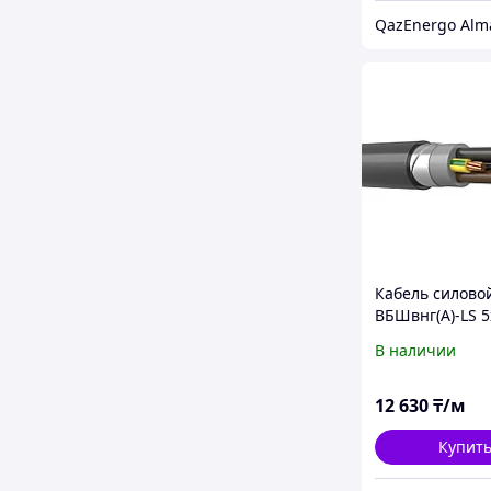
QazEnergo Alm
Кабель силово
ВБШвнг(А)-LS 5
В наличии
12 630
₸/м
Купит