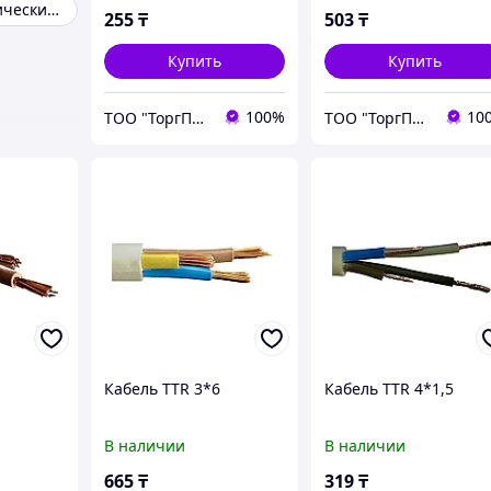
Кабель электрический бронированный
255
₸
503
₸
Купить
Купить
100%
10
ТОО "ТоргПром"
ТОО "ТоргПром"
Кабель TTR 3*6
Кабель TTR 4*1,5
В наличии
В наличии
665
₸
319
₸