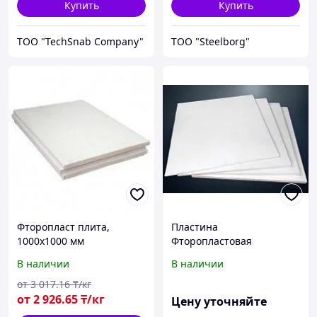
Купить
Купить
TOO "TechSnab Company"
ТОО "Steelborg"
Фторопласт плита,
Пластина
1000х1000 мм
Фторопластовая
В наличии
В наличии
от
3 017
.16
₸/кг
от
2 926
.65
₸/кг
Цену уточняйте