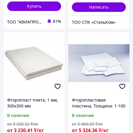
Купить
Написать
81%
ТОО "АВИАПРОМСТАЛЬ"
ТОО СПК «СтальКом»
Фторопласт плита, 1 мм,
Фторопластовая
300х300 мм
пластина, Толщина: 1-100
мм
В наличии
В наличии
от
3 330
.32
₸/кг
от
5 489
.03
₸/кг
от
3 230
.41
₸/кг
от
5 324
.36
₸/кг