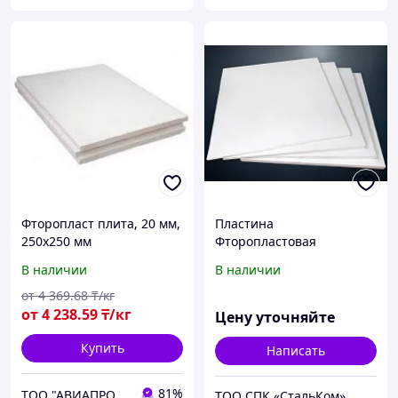
Фторопласт плита, 20 мм,
Пластина
250х250 мм
Фторопластовая
В наличии
В наличии
от
4 369
.68
₸/кг
от
4 238
.59
₸/кг
Цену уточняйте
Купить
Написать
81%
ТОО "АВИАПРОМСТАЛЬ"
ТОО СПК «СтальКом»