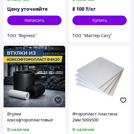
88
Цену уточняйте
8 100
₸/кг
Написать
Купить
ТОО "Bigness"
ТОО "Мастер Сату"
Втулки
Фторопласт пластина
коксофторопластовые
2мм 500х500
Ф4К20 ТУ 6-05-1413-88
В наличии
В наличии