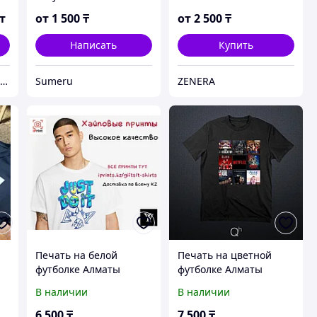
т
от
1 500
₸
от
2 500
₸
Написать
Купить
Jildam.Satu Интернет магазин
Sumeru
ZENERA
Печать на белой
Печать на цветной
футболке Алматы
футболке Алматы
В наличии
В наличии
6 500
₸
7 500
₸