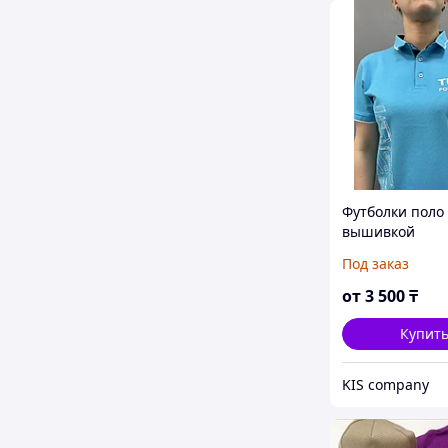
Футболки поло 
вышивкой
Под заказ
от
3 500
₸
Купит
KIS company