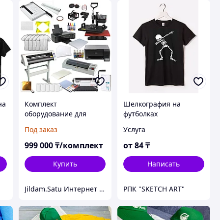
на
Комплект
Шелкография на
оборудование для
футболках
фотосалона и
Под заказ
Услуга
полиграфии
999 000
₸/комплект
от
84
₸
Купить
Написать
Jildam.Satu Интернет магазин
РПК "SKETCH ART"