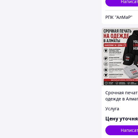
Написа
РПК "АлМаР"
Срочная печат
одежде в Алма
нанесение за 1
Услуга
Цену уточн
Написа