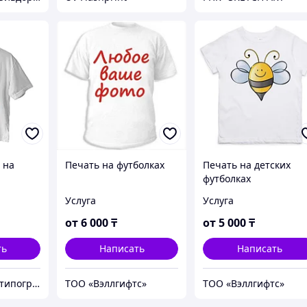
 на
Печать на футболках
Печать на детских
футболках
Услуга
Услуга
от
6 000
₸
от
5 000
₸
ть
Написать
Написать
Extrapress Co - типография полного цикла
ТОО «Вэллгифтс»
ТОО «Вэллгифтс»