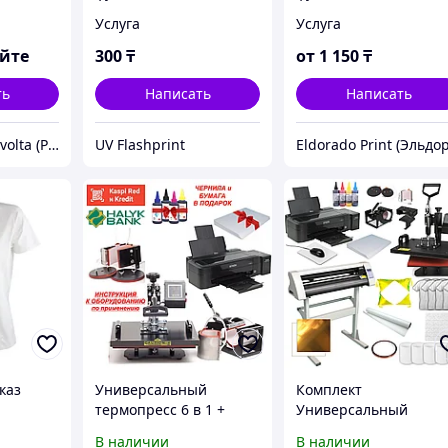
ткани. Указаны
Услуга
Услуга
оптовые цены.
яйте
300
₸
от
1 150
₸
ть
Написать
Написать
Полиграфия Revolta (РЕВОЛТА) в Алматы – печать и изготовление
UV Flashprint
каз
Универсальный
Комплект
термопресс 6 в 1 +
Универсальный
принтер для
термопресс 6 в 1 +
В наличии
В наличии