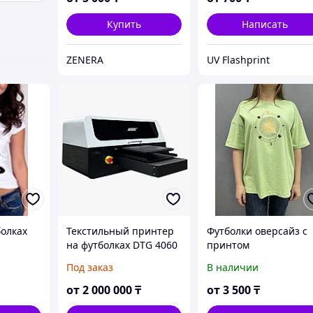
Купить
Написать
ZENERA
UV Flashprint
болках
Текстильный принтер
Футболки оверсайз с
на футболках DTG 4060
принтом
Под заказ
В наличии
от
2 000 000
₸
от
3 500
₸