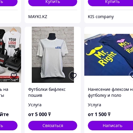
ть
Купить
Купить
MAYKI.KZ
KIS company
ь на
Футболки бифлекс
Нанесение флексом н
ты
пошив
футболку и поло
 день
Услуга
Услуга
яйте
от
5 000
₸
от
1 500
₸
ть
Связаться
Написать