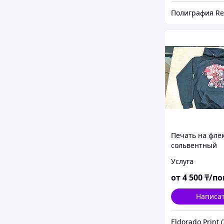
Печать на флек
сольвентный
термотрансфер
Услуга
ткани
от
4 500
₸/по
Написа