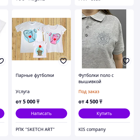
Парные футболки
Футболки поло с
вышивкой
Услуга
Под заказ
от
5 000
₸
от
4 500
₸
Написать
Купить
РПК "SKETCH ART"
KIS company