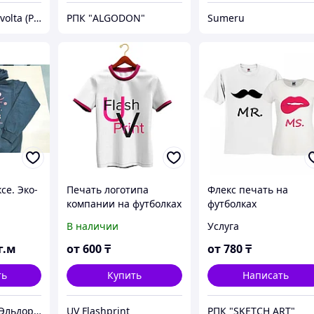
Полиграфия Revolta (РЕВОЛТА) в Алматы – печать и изготовление
РПК "ALGODON"
Sumeru
се. Эко-
Печать логотипа
Флекс печать на
компании на футболках
футболках
 на
В наличии
Услуга
г.м
от
600
₸
от
780
₸
ть
Купить
Написать
Eldorado Print (Эльдорадо Принт)
UV Flashprint
РПК "SKETCH ART"