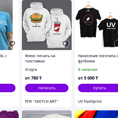
XL с
Флекс печать на
Нанесение логотипа 
толстовках
футболки
Услуга
В наличии
от
780
₸
от
5 000
₸
ь
Написать
Купить
РПК "SKETCH ART"
UV Flashprint