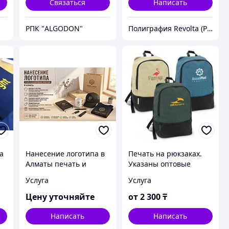
Связаться
Написать
РПК "ALGODON"
Полиграфия Revolta (РЕВОЛТА) в Алматы – печать и изготовление
а
Нанесение логотипа в
Печать на рюкзаках.
Алматы печать и
Указаны оптовые
брендирование
цены.
Услуга
Услуга
продукции
Цену уточняйте
от
2 300
₸
Написать
Написать