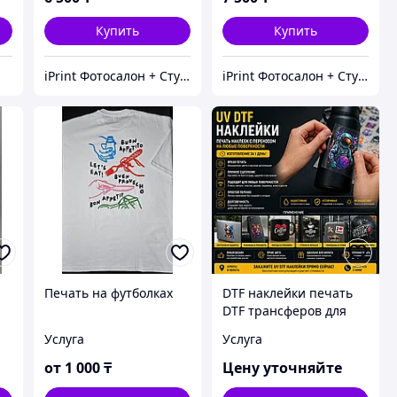
Купить
Купить
iPrint Фотосалон + Студия фотомозаики, Расходники для вашего принтера
iPrint Фотосалон + Студия фотомозаики, Расходники для вашего принтера
Печать на футболках
DTF наклейки печать
DTF трансферов для
одежды
Услуга
Услуга
от
1 000
₸
Цену уточняйте