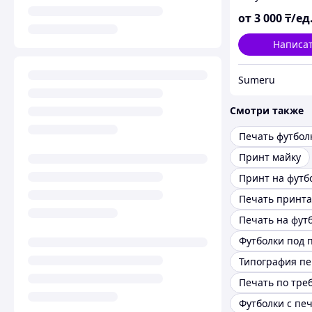
от
3 000
₸/ед
Написа
Sumeru
Смотри также
Принт майку
Принт на футб