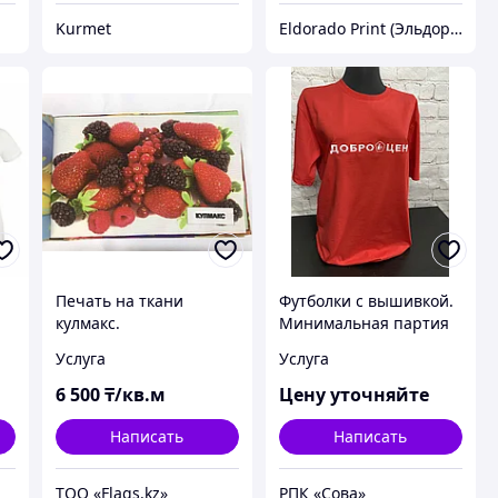
Kurmet
Eldorado Print (Эльдорадо Принт)
Печать на ткани
Футболки с вышивкой.
кулмакс.
Минимальная партия
заказа от 10 шт.
Услуга
Услуга
6 500
₸/кв.м
Цену уточняйте
Написать
Написать
ТОО «Flags.kz»
РПК «Сова»