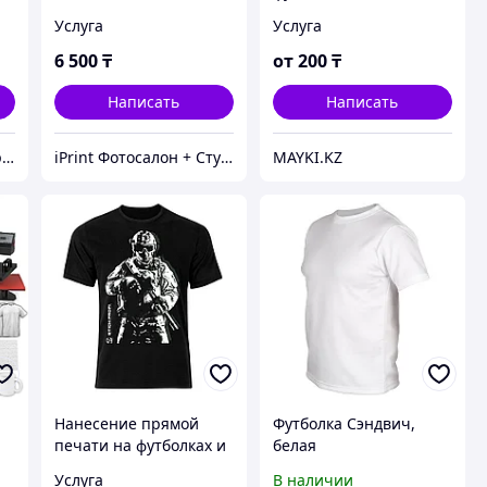
Услуга
Услуга
6 500
₸
от
200
₸
Написать
Написать
Eldorado Print (Эльдорадо Принт)
iPrint Фотосалон + Студия фотомозаики, Расходники для вашего принтера
MAYKI.KZ
Нанесение прямой
Футболка Сэндвич,
печати на футболках и
белая
поло
Услуга
В наличии