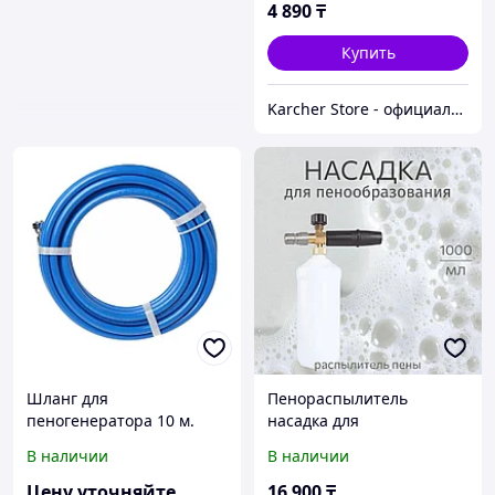
4 890
₸
Купить
Karcher Store - официальный дистрибьютор в Казахстане
Шланг для
Пенораспылитель
пеногенератора 10 м.
насадка для
(ПВХ, металл)
пенообразования
В наличии
В наличии
Цену уточняйте
16 900
₸