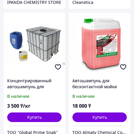
IPANDA CHEMISTRY STORE
Cleanetica
Концентрированный
Автошампунь для
автошампунь для
бесконтактной мойки
бесконтактной мойки
Force SUPER 20кг
В наличии
В наличии
Неолайт-28
3 500
₸/кг
18 000
₸
Купить
Купить
ТОО "Global Prime Snab"
ТОО Almaty Chemical Company