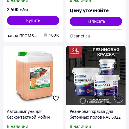
В наличии
В наличии
зеркал
2 500
₸/кг
Цену уточняйте
Купить
Написать
100%
завод ПРОМБЫТХИМ
Cleanetica
Автошампунь для
Резиновая краска для
бесконтактной мойки
бетонных полов RAL 6022
Force Taifun 20кг
- Лесной зеленый с
В наличии
В наличии
желтым оттенком