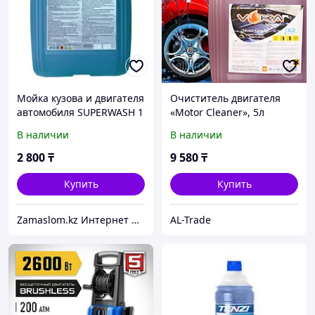
Мойка кузова и двигателя
Очиститель двигателя
автомобиля SUPERWASH 1
«Motor Cleaner», 5л
литр ( на розлив)
канистра, VOKA
В наличии
В наличии
2 800
₸
9 580
₸
Купить
Купить
Zamaslom.kz Интернет магазин.
AL-Trade