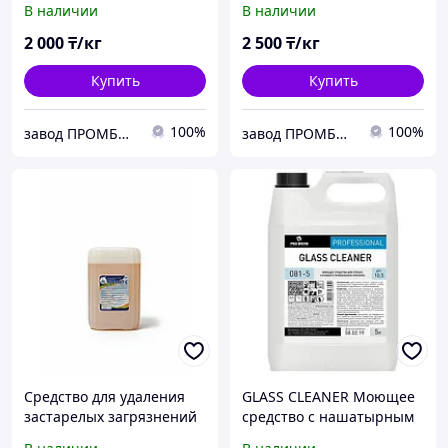
В наличии
В наличии
так же очистки системы.
2 000
₸/кг
2 500
₸/кг
Купить
Купить
100%
100%
завод ПРОМБЫТХИМ
завод ПРОМБЫТХИМ
Средство для удаления
GLASS CLEANER Моющее
застарелых загрязнений
средство с нашатырным
Неолайт С-400
спиртом для стёкол и