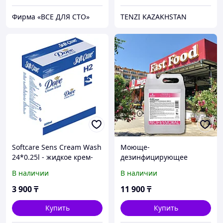
Фирма «ВСЕ ДЛЯ СТО»
TENZI KAZAKHSTAN
Softcare Sens Cream Wash
Моюще-
24*0.25l - жидкое крем-
дезинфицирующее
мыло для чувствительной
средство для мытья
В наличии
В наличии
кожи
пищевого оборудования
5 л. концентрат Cooky
3 900
₸
11 900
₸
Stuff
Купить
Купить