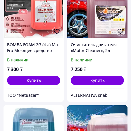
BOMBA FOAM 2G (4 л) Ma-
Очиститель двигателя
Fra Моющее средство
«Motor Cleaner», 5л
канистра, VOKA
В наличии
В наличии
7 300
₸
7 250
₸
Купить
Купить
ТОО "NetBazar"
ALTERNATIVA snab