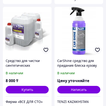
Средство для чистки
CarShine средство для
синтетических
придания блеска кузову
текстильных
авто
В наличии
В наличии
поверхностей Texoclean
Extra 10 кг
8 000
₸
Цену уточняйте
Купить
Написать
Фирма «ВСЕ ДЛЯ СТО»
TENZI KAZAKHSTAN