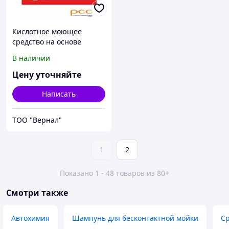
Кислотное моющее
средство на основе
ортофосфорной кислоты,
В наличии
СИП, НАВИСАН КН-О
Цену уточняйте
Написать
ТОО "Вернал"
1
2
Показано 1 - 48 товаров из 80+
Смотри также
Автохимия
Шампунь для бесконтактной мойки
Ср