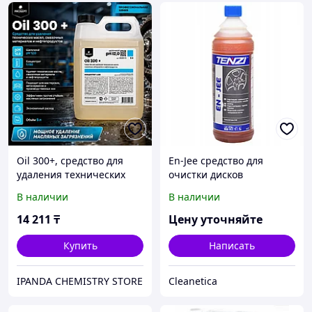
Oil 300+, средство для
En-Jee средство для
удаления технических
очистки дисков
масел, смазочных
В наличии
В наличии
материалов и
нефтепродуктов 5л.
14 211
₸
Цену уточняйте
Концентрат (DUTY OIL)
(PROSEPT)
Купить
Написать
IPANDA CHEMISTRY STORE
Cleanetica