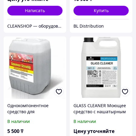
Написать
Купить
CLEANSHOP — оборудование для пищевых производств и систем высокого давления
BL Distribution
Однокомпонентное
GLASS CLEANER Моющее
средство для
средство с нашатырным
бесконтактной мойки
спиртом для стёкол и
В наличии
В наличии
Spumer Strong 10 кг
зеркал
5 500
₸
Цену уточняйте