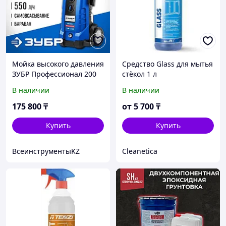
Мойка высокого давления
Средство Glass для мытья
ЗУБР Профессионал 200
стёкол 1 л
Атм, 2600 Вт, пистолет
В наличии
В наличии
МИГ-280 (АВД-П200)
175 800
₸
от
5 700
₸
Купить
Купить
ВсеинструментыKZ
Cleanetica