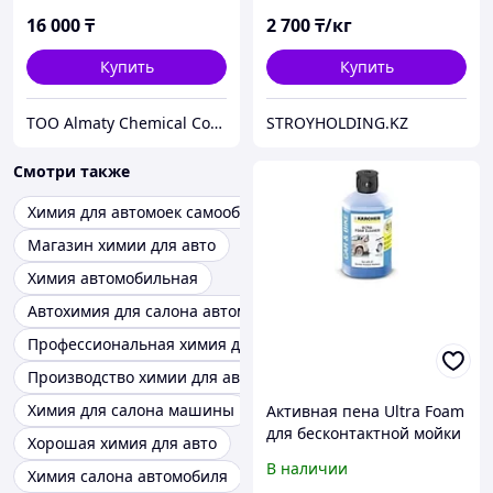
16 000
₸
2 700
₸/кг
Купить
Купить
ТОО Almaty Chemical Company
STROYHOLDING.KZ
Смотри также
Химия для автомоек самообслуживания
Магазин химии для авто
Химия автомобильная
Автохимия для салона автомобиля
Профессиональная химия для автомобиля
Производство химии для автомоек
Химия для салона машины
Активная пена Ultra Foam
для бесконтактной мойки
Хорошая химия для авто
3-в-1 1L Karcher
В наличии
Химия салона автомобиля