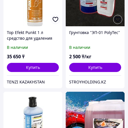
Top Efekt Punkt 1 л
Грунтовка "ЭП-01 PolyTec"
средство для удаления
битума и жвачки
В наличии
В наличии
35 650
₸
2 500
₸/кг
Купить
Купить
TENZI KAZAKHSTAN
STROYHOLDING.KZ