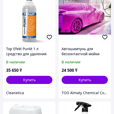
Top Efekt Punkt 1 л
Автошампунь для
средство для удаления
бесконтактной мойки
битума и жвачки
Force SUPER Розовая пена
В наличии
В наличии
20кг
35 650
₸
24 500
₸
Купить
Купить
Cleanetica
ТОО Almaty Chemical Company