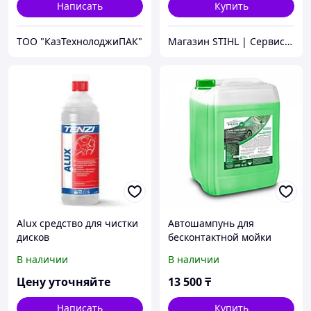
Написать
Купить
ТОО "КазТехнолоджиПАК"
Магазин STIHL | Сервисный Центр ШТИЛЬ
Alux средство для чистки
Автошампунь для
дисков
бесконтактной мойки
Force LIGHT 20кг
В наличии
В наличии
Цену уточняйте
13 500
₸
Написать
Купить