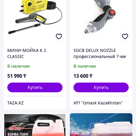
МИНИ-МОЙКА K 2
SGCB DELUX NOZZLE
CLASSIC
профессиональный 7-ми
позиционный водяной
В наличии
В наличии
пистолет
51 990
₸
13 600
₸
Купить
Купить
TAZA.KZ
ИП "Gmask Kazakhstan"