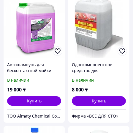
Автошампунь для
Однокомпонентное
бесконтактной мойки
средство для
Force NON STOP 20кг
бесконтактной мойки
В наличии
В наличии
Multi Foam 10 кг
19 000
₸
8 000
₸
Купить
Купить
ТОО Almaty Chemical Company
Фирма «ВСЕ ДЛЯ СТО»