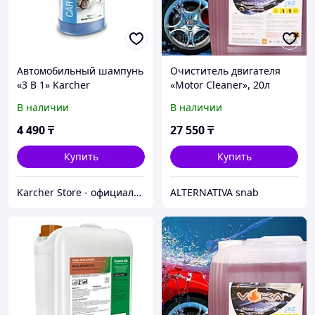
Автомобильный шампунь
Очиститель двигателя
«3 В 1» Karcher
«Motor Cleaner», 20л
канистра, VOKA
В наличии
В наличии
4 490
₸
27 550
₸
Купить
Купить
Karcher Store - официальный дистрибьютор в Казахстане
ALTERNATIVA snab