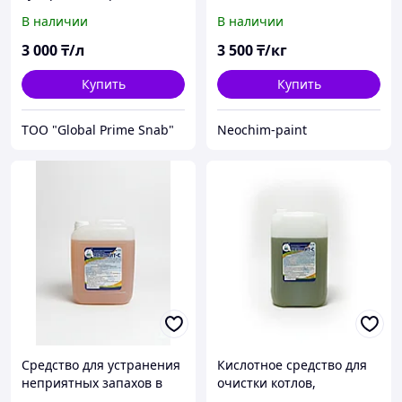
Неолайт-19 (от масел,
автомоек
В наличии
В наличии
грязи, нагара и копоти)
3 000
₸/л
3 500
₸/кг
Купить
Купить
ТОО "Global Prime Snab"
Neochim-paint
Средство для устранения
Кислотное средство для
неприятных запахов в
очистки котлов,
системе подачи СОЖ, а
теплообменников