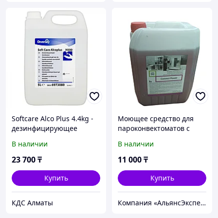
Softcare Alco Plus 4.4kg -
Моющее средство для
дезинфицирующее
пароконвектоматов с
средство для рук на
автоматической системой
В наличии
В наличии
спиртовой основе
мойки. 5 л. Convect Power
23 700
₸
11 000
₸
Купить
Купить
КДС Алматы
Компания «АльянсЭксперт» - Комплексное решение для Вашего Бизнеса!