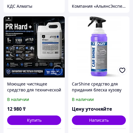
КДС Алматы
Компания «АльянсЭксперт» - Комплексное решение для Вашего Бизнеса!
Моющее чистящее
CarShine средство для
средство для технической
придания блеска кузову
отрасли 902PR-5 PR Hard
авто
В наличии
В наличии
+ PROSEPT(Duty Hard) 5 л.
12 980
₸
Цену уточняйте
Купить
Написать