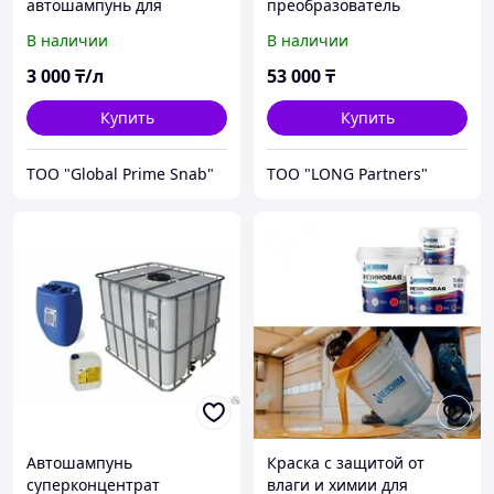
автошампунь для
преобразователь
бесконтактной мойки
ржавчины Docker Nittron
В наличии
В наличии
Неолайт-28
10 кг
3 000
₸/л
53 000
₸
Купить
Купить
ТОО "Global Prime Snab"
ТОО "LONG Partners"
Автошампунь
Краска с защитой от
суперконцентрат
влаги и химии для