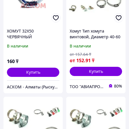
ХОМУТ 32Х50
Хомут Тип хомута
ЧЕРВЯЧНЫЙ
винтовой, Диаметр 40-60
новый
В наличии
В наличии
от
157
.64
₸
от
152
.91
₸
160
₸
Купить
Купить
80%
ТОО "АВИАПРОМСТАЛЬ"
АСКОМ - Алматы (Рыскулова)