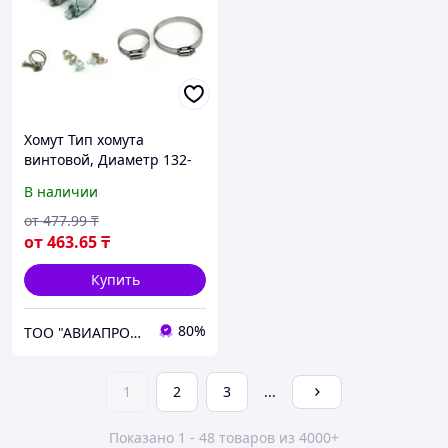
Хомут Тип хомута
винтовой, Диаметр 132-
137 новый
В наличии
от
477
.99
₸
от
463
.65
₸
Купить
80%
ТОО "АВИАПРОМСТАЛЬ"
1
2
3
...
Показано 1 - 48 товаров из 4000+