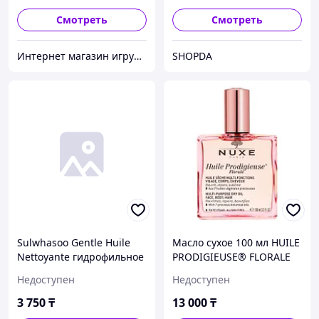
Смотреть
Смотреть
Интернет магазин игрушек poopsik.kz
SHOPDA
Sulwhasoo Gentle Huile
Масло сухое 100 мл HUILE
Nettoyante гидрофильное
PRODIGIEUSE® FLORALE
масло 50 мл
NUXE
Недоступен
Недоступен
3 750
₸
13 000
₸