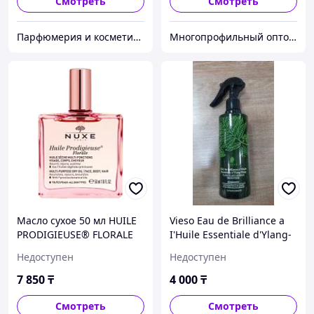
Смотреть
Смотреть
Парфюмерия и косметика для волос Angel Professional Paris
Многопрофильный оптово розничный интернет магазин - G-sea.kz
Масло сухое 50 мл HUILE
Vieso Eau de Brilliance a
PRODIGIEUSE® FLORALE
I'Huile Essentiale d'Ylang-
NUXE
Ylang(смягчающая
Недоступен
Недоступен
эссенция) 250ml
7 850
₸
4 000
₸
Смотреть
Смотреть