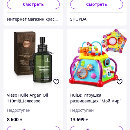
Смотреть
Смотреть
Интернет магазин красоты и здоровья Minel
SHOPDA
Vieso Huile Argan Oil
HuiLe: Игрушка
110ml(Шелковое
развивающая "Мой мир"
Аргановое масло из
со светом и звуком
Недоступен
Недоступен
Марокко)
8 600
₸
13 699
₸