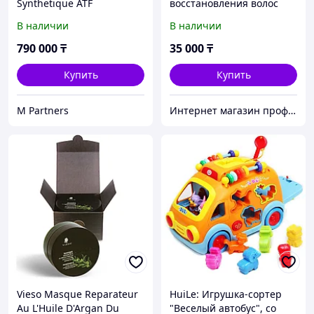
Synthetique ATF
восстановления волос
Elixir Ultime L'Huile
В наличии
В наличии
Originale, 75 мл
790 000
₸
35 000
₸
Купить
Купить
M Partners
Интернет магазин профессиональной косметики Lili.kz
Vieso Masque Reparateur
HuiLe: Игрушка-сортер
Au L'Huile D'Argan Du
"Веселый автобус", со