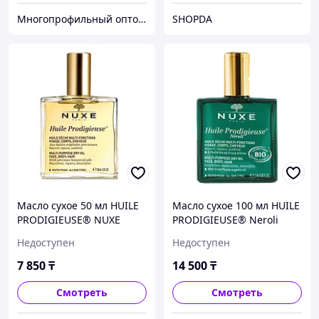
Многопрофильный оптово розничный интернет магазин - G-sea.kz
SHOPDA
Масло сухое 50 мл HUILE
Масло сухое 100 мл HUILE
PRODIGIEUSE® NUXE
PRODIGIEUSE® Neroli
NUXE
Недоступен
Недоступен
7 850
₸
14 500
₸
Смотреть
Смотреть