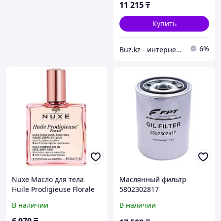
11 215
₸
Купить
6%
Buz.kz - интернет магазин
Nuxe Масло для тела
Маслянный фильтр
Huile Prodigieuse Florale
5802302817
3264680024382
В наличии
В наличии