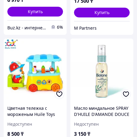
6 970
₸
17 500
₸
Купить
Купить
6%
Buz.kz - интернет магазин
M Partners
Цветная тележка с
Масло миндальное SPRAY
мороженым Huile Toys
D'HUILE D'AMANDE DOUCE
6101
75мл BIOLANE
Недоступен
Недоступен
8 500
₸
3 150
₸