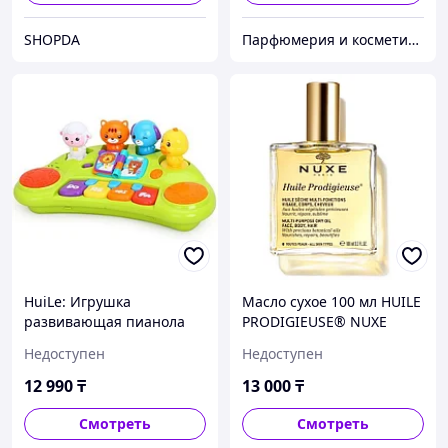
SHOPDA
Парфюмерия и косметика для волос Angel Professional Paris
HuiLe: Игрушка
Масло сухое 100 мл HUILE
развивающая пианола
PRODIGIEUSE® NUXE
Зоопарк, со светом и
Недоступен
Недоступен
звуком
12 990
₸
13 000
₸
Смотреть
Смотреть