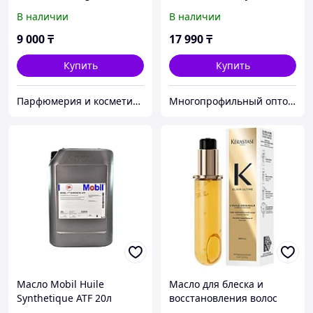
Maroc 350гр(Маска для
светом и звуком
В наличии
В наличии
глубокого восстановления
волос)
9 000
₸
17 990
₸
Купить
Купить
Парфюмерия и косметика для волос Angel Professional Paris
Многопрофильный оптово розничный интернет магазин - G-sea.kz
Масло Mobil Huile
Масло для блеска и
Synthetique ATF 20л
восстановления волос
Elixir Ultime L'Huile