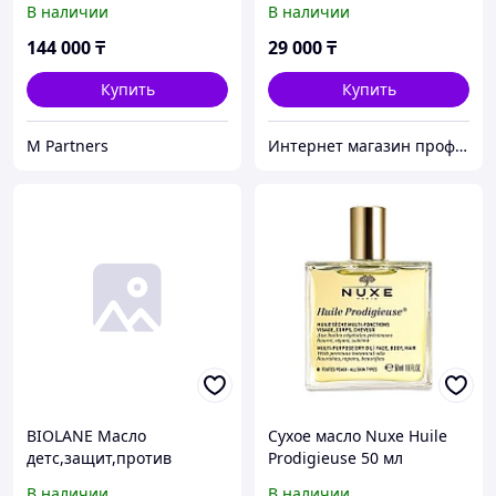
В наличии
В наличии
Originale, 75 мл
144 000
₸
29 000
₸
Купить
Купить
M Partners
Интернет магазин профессиональной косметики Lili.kz
BIOLANE Масло
Сухое масло Nuxe Huile
детс,защит,против
Prodigieuse 50 мл
сух,кожи Spry D'Huile
(3264680009761)
В наличии
В наличии