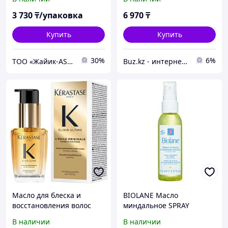
D'Amande Douse75мл
3 730
₸/упаковка
6 970
₸
Купить
Купить
30%
6%
ТОО «Жайик-AS» Аптек А+
Buz.kz - интернет магазин
Масло для блеска и
BIOLANE Масло
восстановления волос
миндальное SPRAY
Elixir Ultime L'Huile
D'HUILE D'AMANDE DOUCE
В наличии
В наличии
Originale, 30 мл
75мл 3286018000516