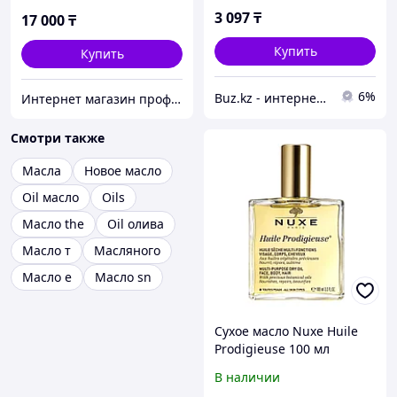
3 097
₸
17 000
₸
Купить
Купить
6%
Buz.kz - интернет магазин
Интернет магазин профессиональной косметики Lili.kz
Смотри также
Масла
Новое масло
Oil масло
Oils
Масло the
Oil олива
Масло т
Масляного
Масло е
Масло sn
Сухое масло Nuxe Huile
Prodigieuse 100 мл
(3264680009754)
В наличии