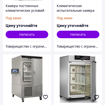
Камера постоянных
Климатическая
климатических условий
испытательная камера
тепло-холод-влага
Memmert TTC256
Под заказ
Под заказ
Memmert HPP750
Цену уточняйте
Цену уточняйте
Написать
Написать
Товарищество с ограниченной ответственностью "Alpha Plus"
Товарищество с ограниченной ответственностью "Alpha Plus"