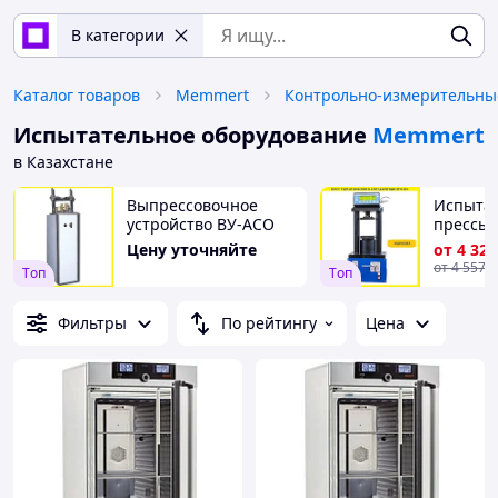
В категории
Каталог товаров
Memmert
Испытательное оборудование
Memmert
в Казахстане
Выпрессовочное
Испыта
устройство ВУ-АСО
прессы
гидравл
Цену уточняйте
от
4 329
малога
от
4 557 
Tоп
Tоп
ПГМ-МГ
Фильтры
По рейтингу
Цена