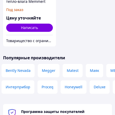
тепло-влага Memmert
HCP246
Под заказ
Цену уточняйте
Написать
Товарищество с ограниченной ответственностью "Alpha Plus"
Популярные производители
Bently Nevada
Megger
Matest
Маяк
МЕ
Интерприбор
Proceq
Honeywell
Deluxe
Программа защиты покупателей