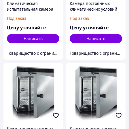
Климатическая
Камера постоянных
испытательная камера
климатических условий
Memmert CTC256
тепло-холод-влага
Под заказ
Под заказ
Memmert HPP260
Цену уточняйте
Цену уточняйте
Написать
Написать
Товарищество с ограниченной ответственностью "Alpha Plus"
Товарищество с ограниченной ответственностью "Alpha Plus"
Климатическая камера
Климатическая камера