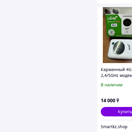
Карманный 4G 
2,4/5GHz моде
ZN-7
В наличии
14 000
₸
Купит
Smartkz.shop