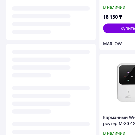
большим АКБ 
В наличии
3200мАч
18 150
₸
Купит
MARLOW
Карманный Wi-
роутер M-80 4G
150Мбит/с
В наличии