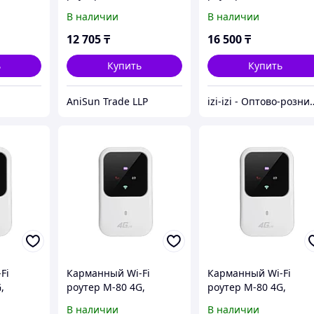
на
большим АКБ на
большим АКБ на
В наличии
В наличии
3200мАч
3200мАч
12 705
₸
16 500
₸
ь
Купить
Купить
AniSun Trade LLP
izi-izi - Оптово-розничный Склад - товары на зака
Fi
Карманный Wi-Fi
Карманный Wi-Fi
,
роутер M-80 4G,
роутер M-80 4G,
150Мбит/с
150Мбит/с
В наличии
В наличии