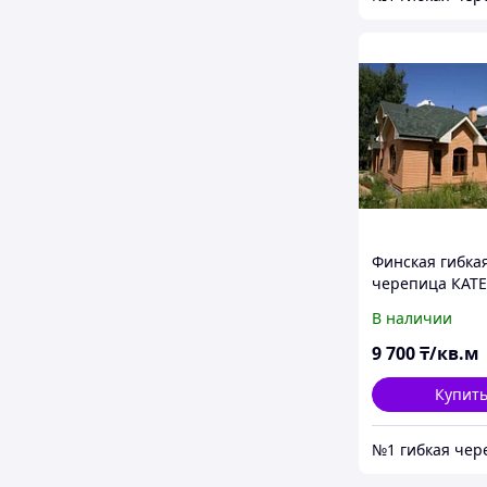
Финская гибка
черепица КАТ
(KATEPAL) Фин
В наличии
Коллекция Jazz
Зеленый
9 700
₸/кв.м
Купит