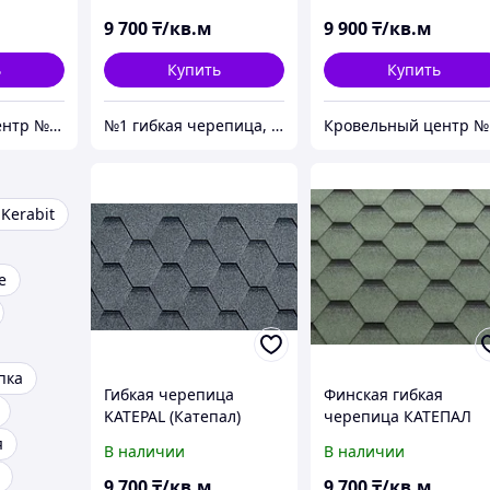
KATRILLI (Катрилли) -
золото
Серый
9 700
₸/кв.м
9 900
₸/кв.м
ь
Купить
Купить
Кровельный центр №1 - Премиальные материалы, гибкая черепица, композитная черепица в Алматы
№1 гибкая черепица, композитная черепица из Европы, по лучшим ценам в Алматы
Крове
Kerabit
е
пка
Гибкая черепица
Финская гибкая
KATEPAL (Катепал)
черепица КАТЕПАЛ
KATRILLI Серый
(KATEPAL) Финляндии
я
В наличии
В наличии
KATRILLI (Катрилли) -
Зелень моховая
9 700
₸/кв.м
9 700
₸/кв.м