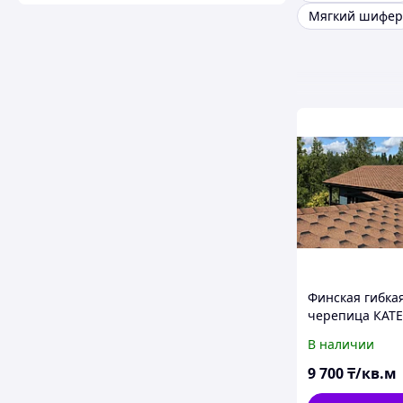
Мягкий шифер
Финская гибка
черепица КАТ
(KATEPAL) Фин
В наличии
KATRILLI Дюна
9 700
₸/кв.м