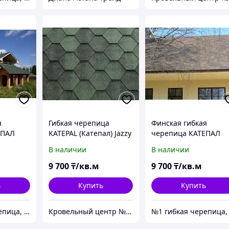
я
Гибкая черепица
Финская гибкая
ЕПАЛ
KATEPAL (Катепал) Jazzy
черепица КАТЕПАЛ
ляндии.
Зеленый
(KATEPAL) Финляндии
В наличии
В наличии
y
Коллекция Jazzy
Коричневый
9 700
₸/кв.м
9 700
₸/кв.м
ь
Купить
Купить
№1 гибкая черепица, композитная черепица из Европы, по лучшим ценам в Алматы
Кровельный центр №1 - Премиальные материалы, гибкая черепица, композитная черепица в Алматы