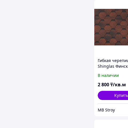
Гибкая черепи
Shinglas Финск
Соната Красн
В наличии
2 800
₸/кв.м
Купит
MB Stroy