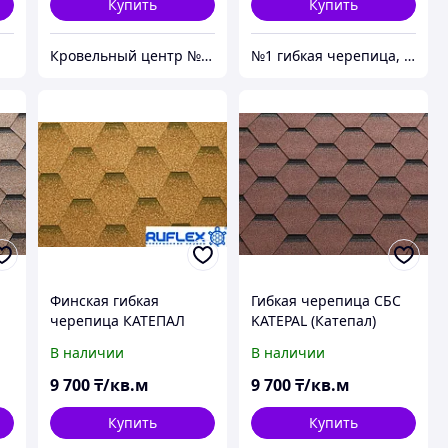
Купить
Купить
Кровельный центр №1 - Премиальные материалы, гибкая черепица, композитная черепица в Алматы
№1 гибкая черепица, композитная черепица из Европы, по лучшим ценам в Алматы
Финская гибкая
Гибкая черепица СБС
черепица КАТЕПАЛ
KATEPAL (Катепал)
(KATEPAL) Финляндии.
KATRILLI Осенне-
В наличии
В наличии
KATRILLI Золотой песок
Красный
9 700
₸/кв.м
9 700
₸/кв.м
Купить
Купить