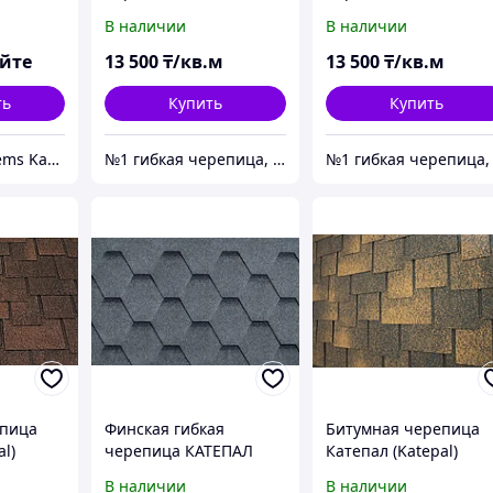
коллекция Амбиент
коллекция Амбиент
В наличии
В наличии
Черное золото (мягкая
Серебристый коралл
кровля)
(мягкая кровля)
яйте
13 500
₸/кв.м
13 500
₸/кв.м
ть
Купить
Купить
New Build Systems Kazakhstan
№1 гибкая черепица, композитная черепица из Европы, по лучшим ценам в Алматы
епица
Финская гибкая
Битумная черепица
l)
черепица КАТЕПАЛ
Катепал (Katepal)
кое
(KATEPAL) Финляндии.
Амбиент Черное
В наличии
В наличии