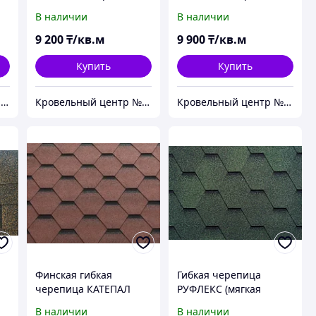
Серебристый коррал
Амбиент Темная охра
В наличии
В наличии
9 200
₸/кв.м
9 900
₸/кв.м
Купить
Купить
№1 гибкая черепица, композитная черепица из Европы, по лучшим ценам в Алматы
Кровельный центр №1 - Премиальные материалы, гибкая черепица, композитная черепица в Алматы
Кровельный центр №1 - Премиальные материалы, гибкая черепица, композитная черепица в Алматы
Финская гибкая
Гибкая черепица
черепица КАТЕПАЛ
РУФЛЕКС (мягкая
(KATEPAL) Финляндии.
кровля), СБС
В наличии
В наличии