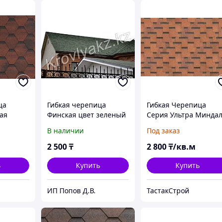
ца
Гибкая черепица
Гибкая Черепица
ая
Финская цвет зеленый
Серия Ультра Минда
ый
(3м2)
В наличии
Под заказ
2 500
₸
2 800
₸/кв.м
ь
Купить
Купить
ИП Попов Д.В.
ТастакСтрой