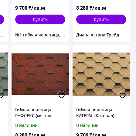
KATRILLI (Катрилли)
модифицированная,
Осенне-Красный
Гарантия 35 лет, Сота
9 700
₸/кв.м
8 280
₸/кв.м
Тайга
Купить
Купить
льный центр №1 - Премиальные материалы, гибкая черепица, композитная черепица в Алматы
№1 гибкая черепица, композитная черепица из Европы, по лучшим ценам в Алматы
Диана Астана Трейд
Гибкая черепица
Гибкая черепица
РУФЛЕКС (мягкая
KATEPAL (Катепал)
.
кровля), СБС
KATRILLI Золотой песок
В наличии
В наличии
модифицированная,
Гарантия 35 лет, Сота
8 280
₸/кв.м
9 700
₸/кв.м