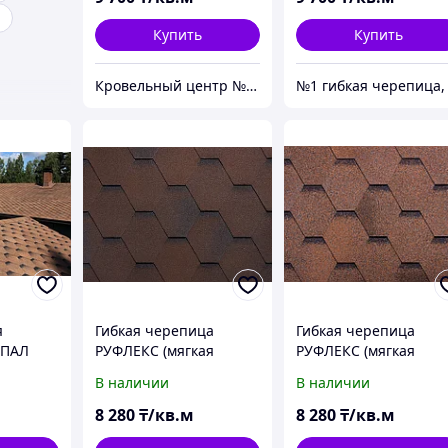
Купить
Купить
Кровельный центр №1 - Премиальные материалы, гибкая черепица, композитная черепица в Алматы
я
Гибкая черепица
Гибкая черепица
ЕПАЛ
РУФЛЕКС (мягкая
РУФЛЕКС (мягкая
ляндии.
кровля), СБС
кровля), СБС
В наличии
В наличии
модифицированная,
модифицированная,
Гарантия 35 лет, Сота
Гарантия 35 лет, Сота
8 280
₸/кв.м
8 280
₸/кв.м
Темный Шоколад
Дюна