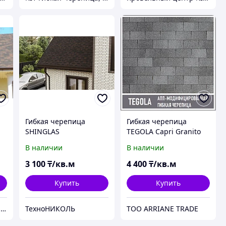
Гибкая черепица
Гибкая черепица
SHINGLAS
TEGOLA Сapri Granito
.
ТЕХНОНИКОЛЬ Оптима
(АПП-
В наличии
В наличии
Аккорд Коричневый
модифицированная)
3 100
₸/кв.м
4 400
₸/кв.м
Купить
Купить
№1 гибкая черепица, композитная черепица из Европы, по лучшим ценам в Алматы
ТехноНИКОЛЬ
ТОО ARRIANE TRADE