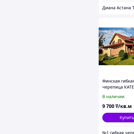
Диана Астана 
Финская гибка
черепица КАТ
(KATEPAL) Фин
В наличии
Коллекция KATR
Осенне-Красн
9 700
₸/кв.м
Купит