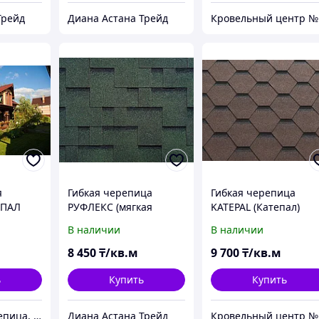
Трейд
Диана Астана Трейд
Крове
я
Гибкая черепица
Гибкая черепица
ЕПАЛ
РУФЛЕКС (мягкая
KATEPAL (Катепал)
ляндии.
кровля), СБС
KATRILLI Кора дерева
В наличии
В наличии
ILLI
модифицированная,
ый
Гарантия 35 лет, Руна
8 450
₸/кв.м
9 700
₸/кв.м
Тайга
ь
Купить
Купить
№1 гибкая черепица, композитная черепица из Европы, по лучшим ценам в Алматы
Диана Астана Трейд
Крове