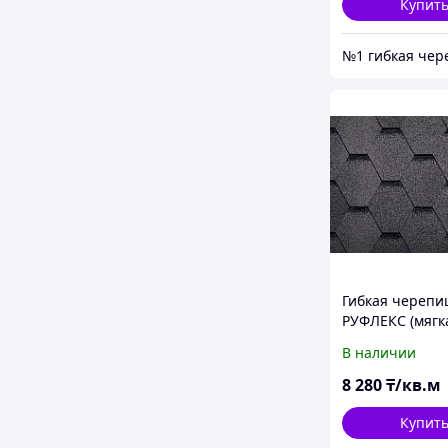
Купит
Гибкая черепи
РУФЛЕКС (мягк
кровля), СБС
В наличии
модифицирова
Гарантия 35 ле
8 280
₸/кв.м
Балтика
Купит