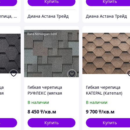
ь
Купить
Купить
№1 гибкая черепица, композитная черепица из Европы, по лучшим ценам в Алматы
Диана Астана Трейд
Диана Астана Трейд
ца
Гибкая черепица
Гибкая черепица
ая
РУФЛЕКС (мягкая
KATEPAL (Катепал)
кровля), СБС
KATRILLI Дюна
В наличии
В наличии
нная,
модифицированная,
т, Сота
Гарантия 35 лет, Runa
8 450
₸/кв.м
9 700
₸/кв.м
Norwegian fjord
ь
Купить
Купить