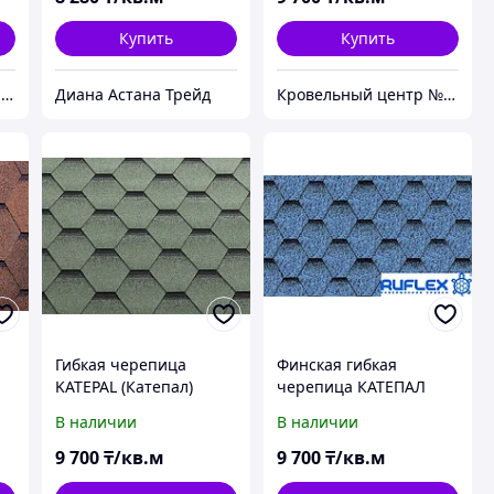
Красный Крыжовник
Купить
Купить
№1 гибкая черепица, композитная черепица из Европы, по лучшим ценам в Алматы
Диана Астана Трейд
Кровельный центр №1 - Премиальные материалы, гибкая черепица, композитная черепица в Алматы
Гибкая черепица
Финская гибкая
KATEPAL (Катепал)
черепица КАТЕПАЛ
KATRILLI Зелень
(KATEPAL) Финляндии.
В наличии
В наличии
моховая
KATRILLI Синий
9 700
₸/кв.м
9 700
₸/кв.м