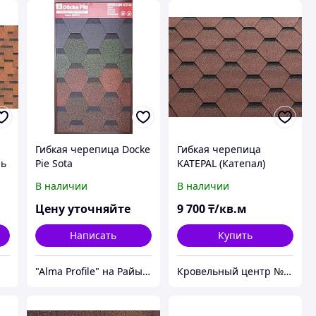
Гибкая черепица Docke
Гибкая черепица
ль
Pie Sota
KATEPAL (Катепал)
KATRILLI Осенне-
В наличии
В наличии
Красный
Цену уточняйте
9 700
₸/кв.м
Написать
Купить
"Alma Profile" на Райымбека
Кровельный центр №1 - Премиальные материалы, гибкая черепица, композитная черепица в Алматы