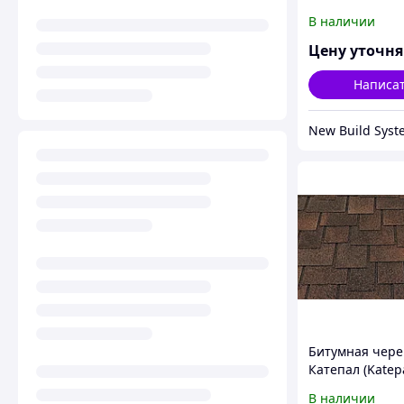
В наличии
Цену уточн
Написа
Битумная чер
Катепал (Katepa
Амбиент Арабс
В наличии