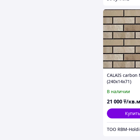
CALAIS carbon 
(240x14x71)
В наличии
21 000
₸/кв.
Купит
ТОО RBM-Hold