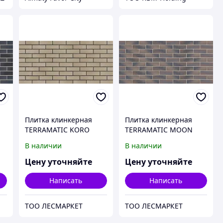
Плитка клинкерная
Плитка клинкерная
TERRAMATIC KORO
TERRAMATIC MOON
SPACE 6201,
BROWN DK 2401/2,
В наличии
В наличии
240мм*71мм*14мм,
240мм*71мм*14мм,
серо-бежевая, короед.
коричневая, луна.
Цену уточняйте
Цену уточняйте
Написать
Написать
ТОО ЛЕСМАРКЕТ
ТОО ЛЕСМАРКЕТ