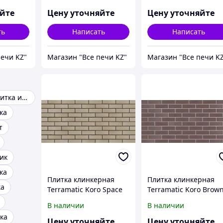
4мм,
240мм*71мм*14мм,
240мм*71мм*14мм,
на.
серо-бежевая, луна.
черная, луна.
яйте
Цену уточняйте
Цену уточняйте
ть
Написать
Написать
печи KZ"
Магазин "Все печи KZ"
Магазин "Все печи K
Клинкерная плитка из сделана
ка
т
ик
ка
Плитка клинкерная
Плитка клинкерная
ка
Terramatic Koro Space
Terramatic Koro Brow
6201, 240х71х14 мм,
2201, 240х71х14 мм,
В наличии
В наличии
серо-бежевая, короед
коричневая, короед
ка
Цену уточняйте
Цену уточняйте