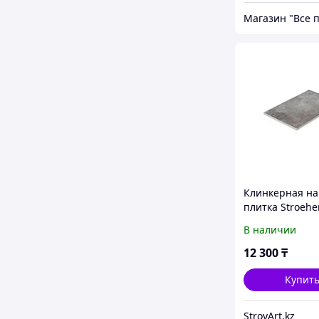
Магазин "Все 
Клинкерная на
плитка Stroеhe
Германия
В наличии
12 300
₸
Купит
StroyArt.kz