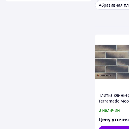
Абразивная пл
Плитка клинке
Terramatic Moo
DK 6401/2, 240
В наличии
мм, серо-бежев
Цену уточн