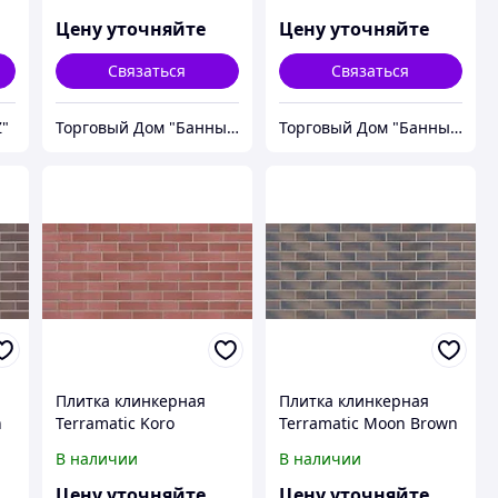
серая, короед
черная, короед
Цену уточняйте
Цену уточняйте
Связаться
Связаться
Z"
Торговый Дом "Банный мир"
Торговый Дом "Банный мир"
Плитка клинкерная
Плитка клинкерная
n
Terramatic Koro
Terramatic Moon Brown
Original 1201,
DK 2401/2,
В наличии
В наличии
240x71x14 мм, бурая,
240ммx71ммx14мм,
короед
коричневая, луна
Цену уточняйте
Цену уточняйте