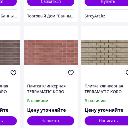
ся
Связаться
Купить
Торговый Дом "Банный мир"
Торговый Дом "Банный мир"
StroyArt.kz
рная
Плитка клинкерная
Плитка клинкерная
ORO
TERRAMATIC KORO
TERRAMATIC KORO
ORIGINAL 1201,
SPACE 6201,
В наличии
В наличии
4мм,
240мм*71мм*14мм,
240мм*71мм*14мм,
роед.
бурая, короед.
серо-бежевая, короед
яйте
Цену уточняйте
Цену уточняйте
ть
Написать
Написать