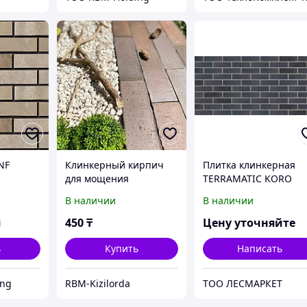
NF
Клинкерный кирпич
Плитка клинкерная
для мощения
TERRAMATIC KORO
(брусчатка) "Мюнхен"
BLACK AB 7203,
В наличии
В наличии
размер 250*80*52
240мм*71мм*14мм,
черная, короед.
м
450
₸
Цену уточняйте
ь
Купить
Написать
ing
RBM-Kizilorda
ТОО ЛЕСМАРКЕТ