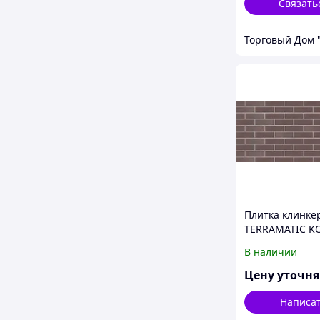
Связать
Плитка клинке
TERRAMATIC K
BROWN 2201,
В наличии
240мм*71мм*1
коричневая, ко
Цену уточн
Написа