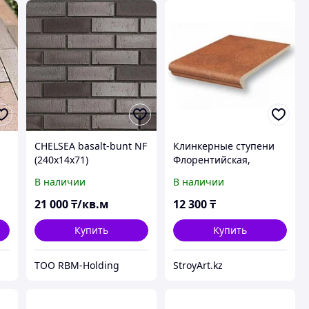
CHELSEA basalt-bunt NF
Клинкерные ступени
(240x14x71)
Флорентийская,
"
Stroher Германия
В наличии
В наличии
21 000
₸/кв.м
12 300
₸
Купить
Купить
ТОО RBM-Holding
StroyArt.kz