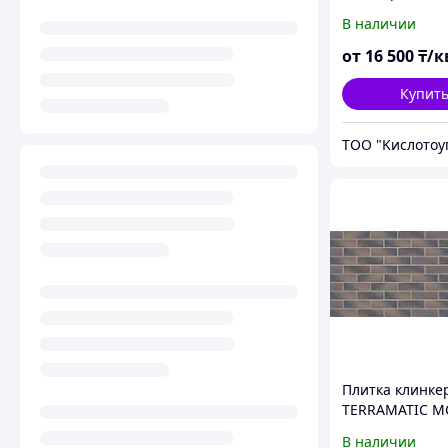
150×150×15 мм
В наличии
Вишня)
от
16 500
₸/к
Купит
Плитка клинке
TERRAMATIC 
BROWN DK 2401
В наличии