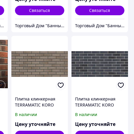
Связаться
Связаться
Торговый Дом "Банный мир"
Торговый Дом "Банный мир"
Торговый Дом "Банный мир"
Плитка клинкерная
Плитка клинкерная
TERRAMATIC KORO
TERRAMATIC KORO
GREY 8201,
BLACK AB 7203,
В наличии
В наличии
240мм*71мм*14мм,
240мм*71мм*14мм,
серая, короед.
черная, короед.
Цену уточняйте
Цену уточняйте