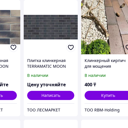
рная
Плитка клинкерная
Клинкерный кирпич
MOON
TERRAMATIC MOON
для мощения
2,
BLACK AB DK, 7403/2,
(брусчатка) "Мюнхен
В наличии
В наличии
4мм,
240мм*71мм*14мм,
размер 250*80*52
луна.
черная, луна.
яйте
Цену уточняйте
400
₸
ть
Написать
Купить
ЕТ
ТОО ЛЕСМАРКЕТ
ТОО RBM-Holding