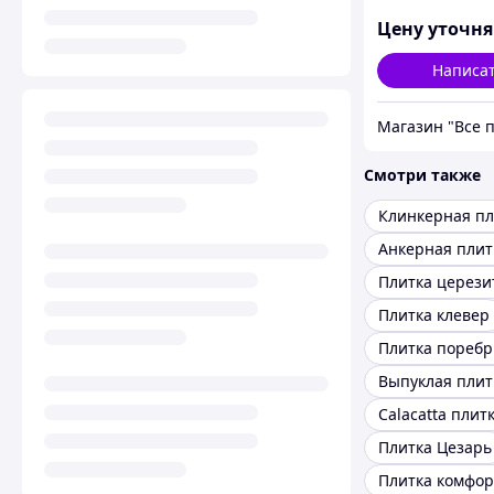
240мм*71мм*1
коричневая, лу
Цену уточн
Написа
Магазин "Все 
Смотри также
Анкерная плит
Плитка церези
Плитка клевер
Плитка поребр
Выпуклая плит
Calacatta плит
Плитка Цезарь
Плитка комфор