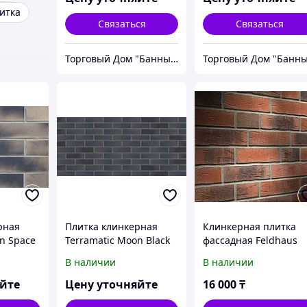
итка
Связаться
Связаться
Торговый Дом "Банный мир"
рная
Плитка клинкерная
Клинкерная плитка
n Space
Terramatic Moon Black
фассадная Feldhaus
x71x14
AB DK, 7403/2,
Sintra R 685 NF
В наличии
В наличии
ая, луна
240x71x14 мм, черная,
луна
яйте
Цену уточняйте
16 000
₸