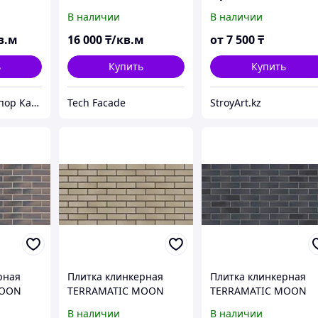
 (цвет
плитка, Германия
В наличии
В наличии
в.м
16 000
₸/кв.м
от
7 500
₸
ь
Купить
Купить
ТОО "Kислoтoупoр Казахстaн"
Tech Facade
StroyArt.kz
рная
Плитка клинкерная
Плитка клинкерная
MOON
TERRAMATIC MOON
TERRAMATIC MOON
/2,
SPACE DK 6401/2,
BLACK AB DK, 7403/2,
В наличии
В наличии