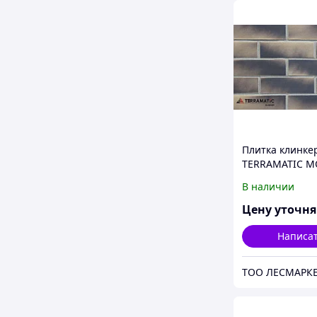
Плитка клинке
TERRAMATIC 
SPACE DK 6401/
В наличии
240мм*71мм*1
серо-бежевая, 
Цену уточн
Написа
ТОО ЛЕСМАРК