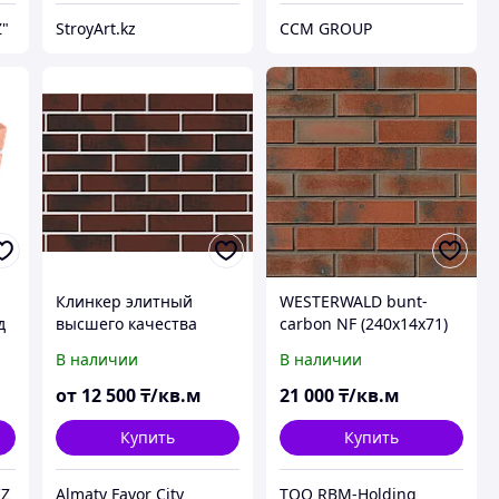
Z"
StroyArt.kz
CCM GROUP
Клинкер элитный
WESTERWALD bunt-
д
высшего качества
carbon NF (240x14x71)
В наличии
В наличии
ой
от
12 500
₸/кв.м
21 000
₸/кв.м
Купить
Купить
KZ
Almaty Favor City
ТОО RBM-Holding