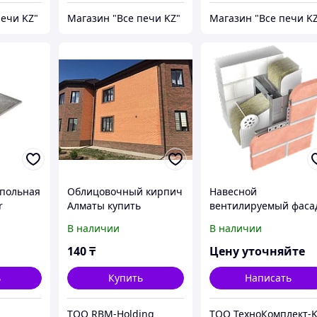
печи KZ"
Магазин "Все печи KZ"
Магазин "Все печи K
польная
Облицовочный кирпич
Навесной
r
Алматы купить
вентилируемый фаса
СКЛ-СК-007 для
В наличии
В наличии
облицовки клинкерн
плиткой
140
₸
Цену уточняйте
ь
Купить
Написать
ТОО RBM-Holding
ТОО ТехноКомплект-