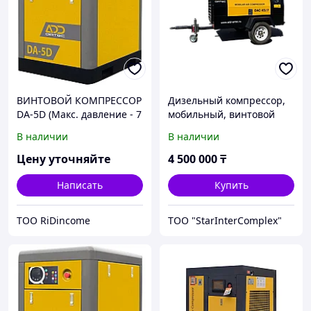
ВИНТОВОЙ КОМПРЕССОР
Дизельный компрессор,
DA-5D (Макс. давление - 7
мобильный, винтовой
bar)
компрессор с прямым
В наличии
В наличии
приводом ADD AIRTEC
DAC-X5/8 с дизельным
Цену уточняйте
4 500 000
₸
двигателем FAW
Написать
Купить
ТОО RiDincome
ТОО "StarInterComplex"