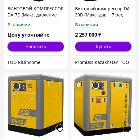
ВИНТОВОЙ КОМПРЕССОР
Винтовой компрессор DA-
DA-7D (Макс. давление -
30D (Макс. дав. - 7 bar,
10 bar)
4.95 m3/min)
В наличии
В наличии
Цену уточняйте
2 257 000
₸
Написать
Купить
ТОО RiDincome
PromDss Kazakhstan TOO