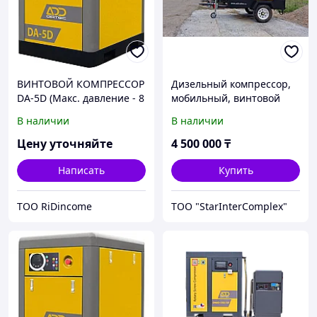
ВИНТОВОЙ КОМПРЕССОР
Дизельный компрессор,
DA-5D (Макс. давление - 8
мобильный, винтовой
bar)
компрессор с прямым
В наличии
В наличии
приводом ADD AIRTEC
DAC-X3.5/7
Цену уточняйте
4 500 000
₸
Написать
Купить
ТОО RiDincome
ТОО "StarInterComplex"