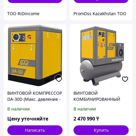
ТОО RiDincome
PromDss Kazakhstan TOO
ВИНТОВОЙ КОМПРЕССОР
ВИНТОВОЙ
DA-30D (Макс. давление -
КОМБИНИРОВАННЫЙ
7 bar)
КОМПРЕССОР DNAD-15D
В наличии
В наличии
(Макс. давление - 7 bar,
1,9 m3/min, 15 кВт,
Цену уточняйте
2 470 990
₸
ресивер 500 л)
Написать
Купить