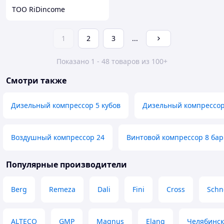
ТОО RiDincome
1
2
3
...
Показано 1 - 48 товаров из 100+
Смотри также
Дизельный компрессор 5 кубов
Дизельный компрессор
Воздушный компрессор 24
Винтовой компрессор 8 бар
Популярные производители
Berg
Remeza
Dali
Fini
Cross
Schne
ALTECO
GMP
Magnus
Elang
Челябинск