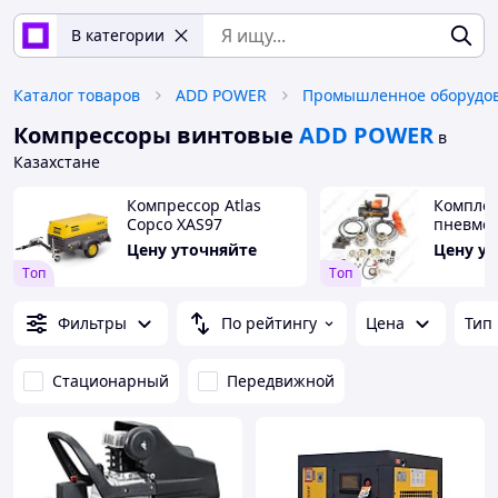
В категории
Каталог товаров
ADD POWER
Компрессоры винтовые
ADD POWER
в
Казахстане
Компрессор Atlas
Комплек
Copco XAS97
пневмо
электри
Цену уточняйте
Цену у
самобл
Tоп
Tоп
Спайсер
компрес
заказ/
Фильтры
По рейтингу
Цена
Тип
Стационарный
Передвижной