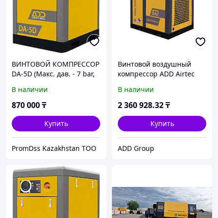
ВИНТОВОЙ КОМПРЕССОР
Винтовой воздушный
DA-5D (Макс. дав. - 7 bar,
компрессор ADD Airtec
0.65 m3/min)
DA-37D
В наличии
В наличии
870 000
₸
2 360 928
.32
₸
Купить
Купить
PromDss Kazakhstan TOO
ADD Group