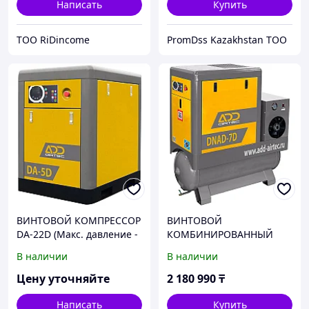
Написать
Купить
ТОО RiDincome
PromDss Kazakhstan TOO
ВИНТОВОЙ КОМПРЕССОР
ВИНТОВОЙ
DA-22D (Макс. давление -
КОМБИНИРОВАННЫЙ
10 bar)
КОМПРЕССОР DNAD-11D
В наличии
В наличии
(Макс. давление - 7 bar,
1,68 m3/min, 11 кВт,
Цену уточняйте
2 180 990
₸
ресивер 500 л.)
Написать
Купить