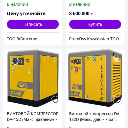
8 bar)
18.96 m3/min, 110 кВт)
В наличии
В наличии
Цену уточняйте
8 600 000
₸
Написать
Купить
ТОО RiDincome
PromDss Kazakhstan TOO
ВИНТОВОЙ КОМПРЕССОР
Винтовой компрессор DA-
DA-15D (Макс. давление -
132D (Макс. дав. - 7 bar,
10 bar)
23.37 m3/min, 132 кВт)