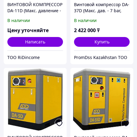
ВИНТОВОЙ КОМПРЕССОР
Винтовой компрессор DA-
DA-11D (Макс. давление -
37D (Макс. дав. - 7 bar,
7 bar)
6.51 m3/min)
В наличии
В наличии
Цену уточняйте
2 422 000
₸
Написать
Купить
ТОО RiDincome
PromDss Kazakhstan TOO