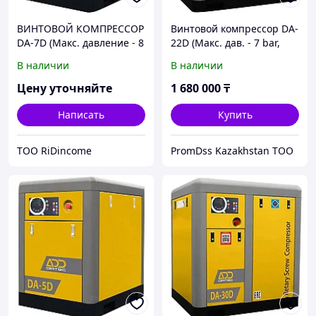
ВИНТОВОЙ КОМПРЕССОР
Винтовой компрессор DA-
DA-7D (Макс. давление - 8
22D (Макс. дав. - 7 bar,
bar)
3.52 m3/min)
В наличии
В наличии
Цену уточняйте
1 680 000
₸
Написать
Купить
ТОО RiDincome
PromDss Kazakhstan TOO