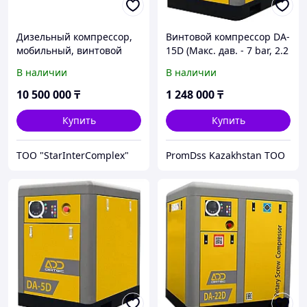
Дизельный компрессор,
Винтовой компрессор DA-
мобильный, винтовой
15D (Макс. дав. - 7 bar, 2.2
компрессор с прямым
m3/min)
В наличии
В наличии
приводом ADD AIRTEC
DAC-X12/12 с двигателем
10 500 000
₸
1 248 000
₸
FAW
Купить
Купить
ТОО "StarInterComplex"
PromDss Kazakhstan TOO