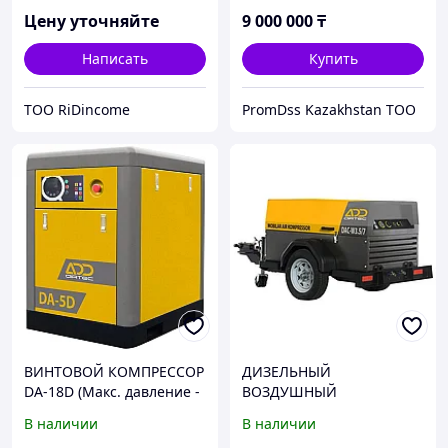
Цену уточняйте
9 000 000
₸
Написать
Купить
ТОО RiDincome
PromDss Kazakhstan TOO
ВИНТОВОЙ КОМПРЕССОР
ДИЗЕЛЬНЫЙ
DA-18D (Макс. давление -
ВОЗДУШНЫЙ
8 bar)
КОМПРЕССОР DAС-W3.5/7
В наличии
В наличии
(Макс. давление 7 bar, 3,5