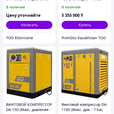
7 bar)
12.78 m3/min)
В наличии
В наличии
Цену уточняйте
5 355 000
₸
Написать
Купить
ТОО RiDincome
PromDss Kazakhstan TOO
ВИНТОВОЙ КОМПРЕССОР
Винтовой компрессор DA-
DA-15D (Макс. давление -
110D (Макс. дав. - 7 bar,