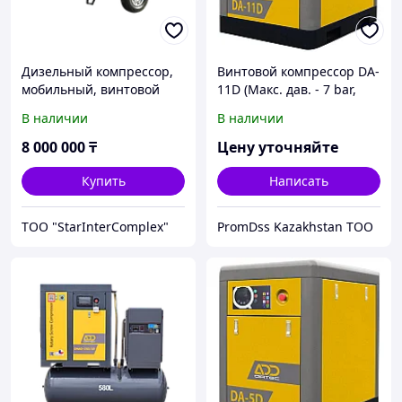
Дизельный компрессор,
Винтовой компрессор DA-
мобильный, винтовой
11D (Макс. дав. - 7 bar,
компрессор с прямым
1.68 m3/min)
В наличии
В наличии
приводом ADD AIRTEC
DAC-X10/10 с двигателем
8 000 000
₸
Цену уточняйте
FAW
Купить
Написать
ТОО "StarInterComplex"
PromDss Kazakhstan TOO