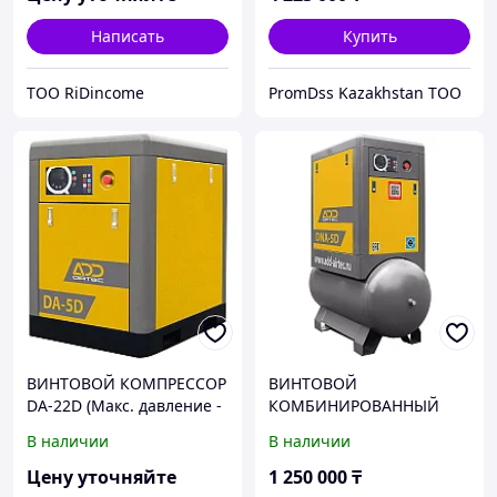
Написать
Купить
ТОО RiDincome
PromDss Kazakhstan TOO
ВИНТОВОЙ КОМПРЕССОР
ВИНТОВОЙ
DA-22D (Макс. давление -
КОМБИНИРОВАННЫЙ
7 bar)
КОМПРЕССОР DNA-5D
В наличии
В наличии
(Макс. давление - 7 bar,
0.65 m3/min, 5,5 кВт,
Цену уточняйте
1 250 000
₸
ресивер 260 л)