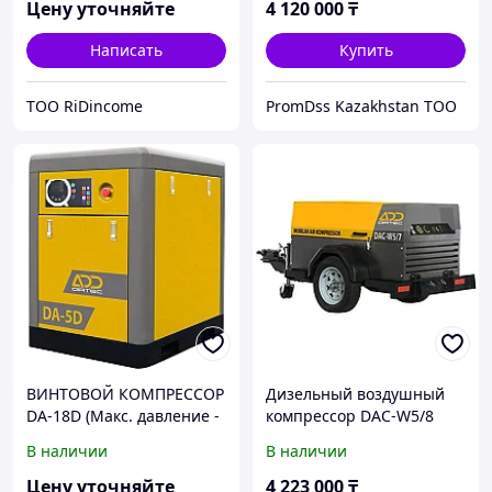
m3/min, 36,8 кВт)
Цену уточняйте
4 120 000
₸
Написать
Купить
ТОО RiDincome
PromDss Kazakhstan TOO
ВИНТОВОЙ КОМПРЕССОР
Дизельный воздушный
DA-18D (Макс. давление -
компрессор DAС-W5/8
10 bar)
(Макс. давление 6-11 bar,
В наличии
В наличии
5,2 m3/min, 36,8 кВт)
Цену уточняйте
4 223 000
₸