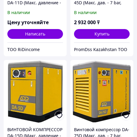
DA-11D (Макс. давление -
45D (Макс. дав. - 7 bar,
10 bar)
10.14 m3/min, мощность -
В наличии
В наличии
45кВт)
Цену уточняйте
2 932 000
₸
Написать
Купить
ТОО RiDincome
PromDss Kazakhstan TOO
ВИНТОВОЙ КОМПРЕССОР
Винтовой компрессор DA-
DA-15D (Макс. давление -
75D (Макс. дав. - 7 bar,