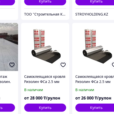
ь
Купить
Купить
ТОО "Строительная Компания Твой Дом"
STROYHOLDING.KZ
нтаж
Самоклеящаяся кровля
Самоклеящаяся кров
золин.
Ризолин ФСа 2.5 мм
Ризолин ФСа 2.5 мм
купить в Атырау
купить в Костанае
В наличии
В наличии
м
от
28 000
₸/рулон
от
26 000
₸/рулон
ть
Купить
Купить