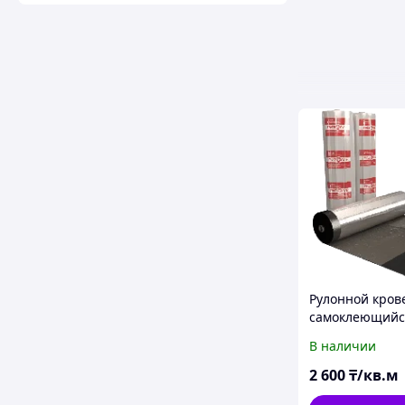
Рулонной кро
самоклеющийс
гидроизаляио
В наличии
матириал Ризо
2 600
₸/кв.м