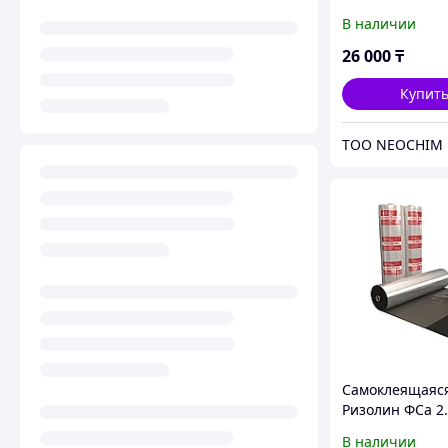
В наличии
26 000
₸
Купит
ТОО NEOCHIM
Самоклеящаяся
Ризолин ФСа 2
купить в Павл
В наличии