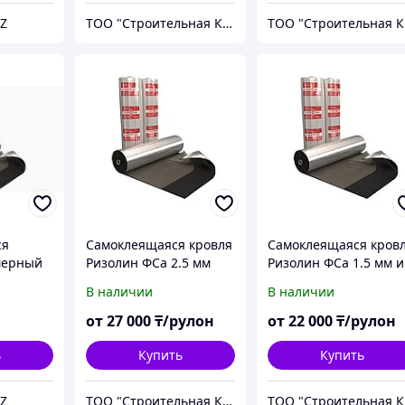
Z
ТОО "Строительная Компания Твой Дом"
ТО
ся
Самоклеящаяся кровля
Самоклеящаяся кров
мерный
Ризолин ФСа 2.5 мм
Ризолин ФСа 1.5 мм и
атериал
купить в Семей
2.5 мм купить в Усть-
В наличии
В наличии
Каменогорске
от
27 000
₸/рулон
от
22 000
₸/рулон
ь
Купить
Купить
Z
ТОО "Строительная Компания Твой Дом"
ТО