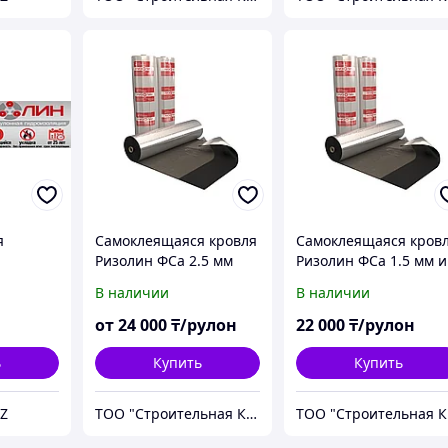
я
Самоклеящаяся кровля
Самоклеящаяся кров
Ризолин ФСа 2.5 мм
Ризолин ФСа 1.5 мм и
нг
купить в
2.5 мм купить в Актау
В наличии
В наличии
Петропавловске
от
24 000
₸/рулон
22 000
₸/рулон
ь
Купить
Купить
Z
ТОО "Строительная Компания Твой Дом"
ТО