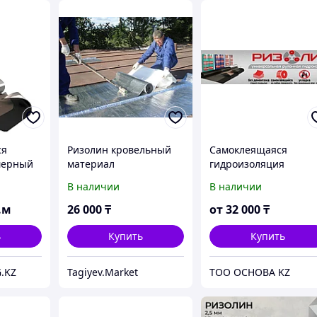
ся
Ризолин кровельный
Самоклеящаяся
мерный
материал
гидроизоляция
атериал
Ризолин Паркинг
В наличии
В наличии
.м
26 000
₸
от
32 000
₸
ь
Купить
Купить
.KZ
Tagiyev.Market
ТОО ОСНОВА KZ