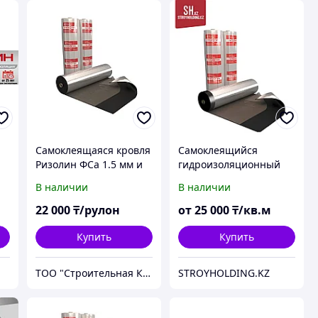
Самоклеящаяся кровля
Самоклеящийся
Ризолин ФСа 1.5 мм и
гидроизоляционный
2.5 мм купить в
рулонный материал
В наличии
В наличии
Шымкенте
Ризолин ФСа 2,5
22 000
₸/рулон
от
25 000
₸/кв.м
Купить
Купить
ТОО "Строительная Компания Твой Дом"
STROYHOLDING.KZ