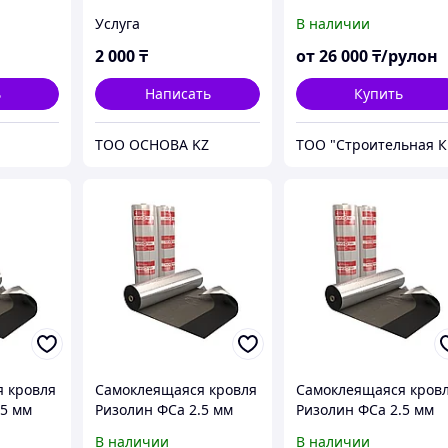
купить в Казахстане
Услуга
В наличии
2 000
₸
от
26 000
₸/рулон
ь
Написать
Купить
ТОО ОСНОВА KZ
ТО
 кровля
Самоклеящаяся кровля
Самоклеящаяся кров
.5 мм
Ризолин ФСа 2.5 мм
Ризолин ФСа 2.5 мм
одаре
купить в Таразе
купить в Караганде
В наличии
В наличии