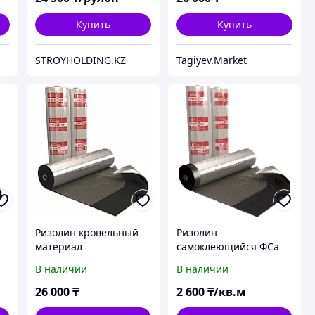
Купить
Купить
STROYHOLDING.KZ
Tagiyev.Market
Ризолин кровельный
Ризолин
материал
самоклеющийся ФСа
2.5 мм
В наличии
В наличии
26 000
₸
2 600
₸/кв.м