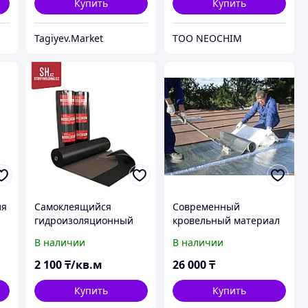
Купить
Купить
Tagiyev.Market
ТОО NEOCHIM
ля
Самоклеящийся
Современный
гидроизоляционный
кровельный материал
рулонный материал
РИЗОЛИН
В наличии
В наличии
Ризолин АС 2,5
2 100
₸/кв.м
26 000
₸
Купить
Купить