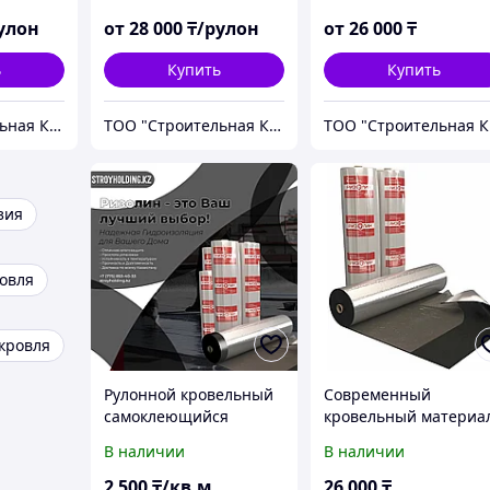
улон
от
28 000
₸/рулон
от
26 000
₸
ь
Купить
Купить
ТОО "Строительная Компания Твой Дом"
ТОО "Строительная Компания Твой Дом"
ТО
зия
овля
кровля
Рулонной кровельный
Современный
самоклеющийся
кровельный материа
гидроизаляионный
РИЗОЛИН
В наличии
В наличии
матириал Ризолин
2 500
₸/кв.м
26 000
₸