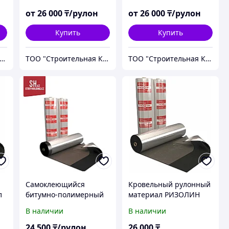
от
26 000
₸/рулон
от
26 000
₸/рулон
Купить
Купить
О "Строительная Компания Твой Дом"
ТОО "Строительная Компания Твой Дом"
ТОО "Строительная Компания Твой Дом"
Самоклеющийся
Кровельный рулонный
л
битумно-полимерный
материал РИЗОЛИН
кровельный материал
В наличии
В наличии
Ризолин
24 500
₸/рулон
26 000
₸