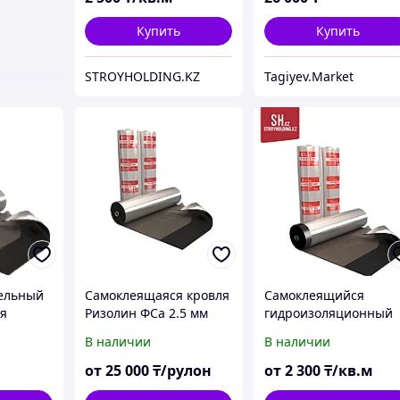
Купить
Купить
STROYHOLDING.KZ
Tagiyev.Market
вельный
Самоклеящаяся кровля
Самоклеящийся
я
Ризолин ФСа 2.5 мм
гидроизоляционный
нный
купить в Кокшетау
рулонный материал
В наличии
В наличии
лин
Ризолин ФСа 2,5
от
25 000
₸/рулон
от
2 300
₸/кв.м