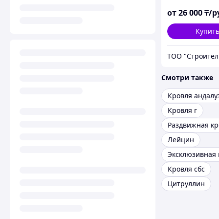
от
26 000
₸/р
Купит
Смотри также
Кровля андалу
Кровля г
Раздвижная кр
Лейцин
Эксклюзивная 
Кровля сбс
Цитруллин