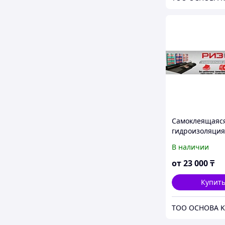
Самоклеящаяс
гидроизоляция
Ризолин Парки
В наличии
от
23 000
₸
Купит
ТОО ОСНОВА K