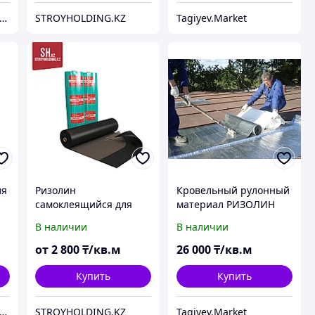
О "Строительная Компания Твой Дом"
STROYHOLDING.KZ
Tagiyev.Market
ля
Ризолин
Кровельный рулонный
самоклеящийся для
материал РИЗОЛИН
гидроизоляции
В наличии
В наличии
паркингов
от
2 800
₸/кв.м
26 000
₸/кв.м
Купить
Купить
О "Строительная Компания Твой Дом"
STROYHOLDING.KZ
Tagiyev.Market