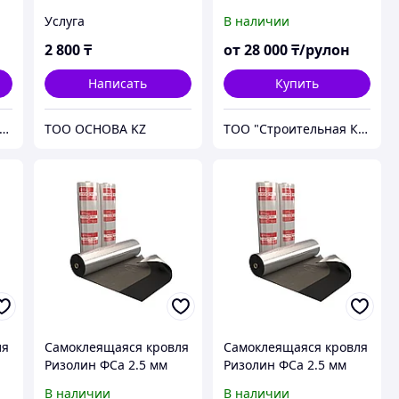
купить в Актобе
Услуга
В наличии
2 800
₸
от
28 000
₸/рулон
Написать
Купить
О "Строительная Компания Твой Дом"
ТОО ОСНОВА KZ
ТОО "Строительная Компания Твой Дом"
ля
Самоклеящаяся кровля
Самоклеящаяся кровля
Ризолин ФСа 2.5 мм
Ризолин ФСа 2.5 мм
купить в Алматы
купить в Астане
В наличии
В наличии