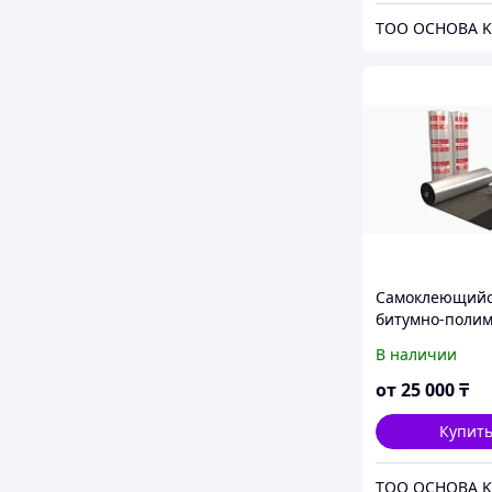
ТОО ОСНОВА K
Самоклеющий
битумно-поли
кровельный м
В наличии
Ризолин
от
25 000
₸
Купит
ТОО ОСНОВА K