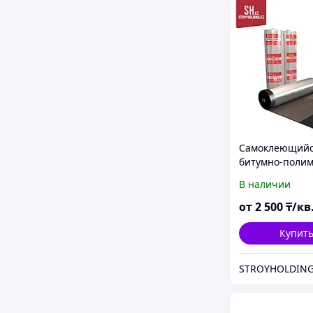
Самоклеющий
битумно-поли
кровельный м
В наличии
Ризолин
от
2 500
₸/кв
Купит
STROYHOLDING