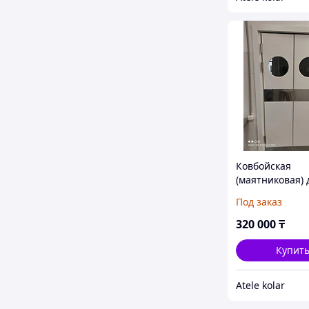
Ковбойская
(маятниковая) 
Под заказ
320 000
₸
Купит
Atele kolar