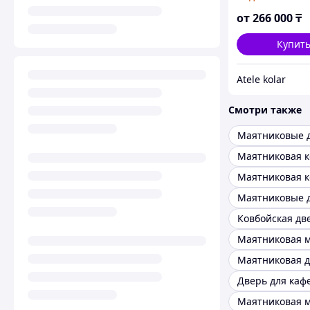
от
266 000
₸
Купит
Atele kolar
Смотри также
Маятниковые 