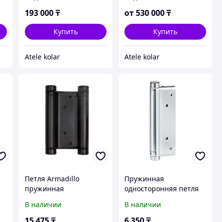
193 000
₸
от
530 000
₸
Купить
Купить
Atele kolar
Atele kolar
Петля Armadillo
Пружинная
пружинная
односторонняя петля
(ковбойская, барная)
для распашных (левых
В наличии
В наличии
Aldeghi ALH.100.4
и правых) дверей
NOTEDO SAH-153
15 475
₸
6 350
₸