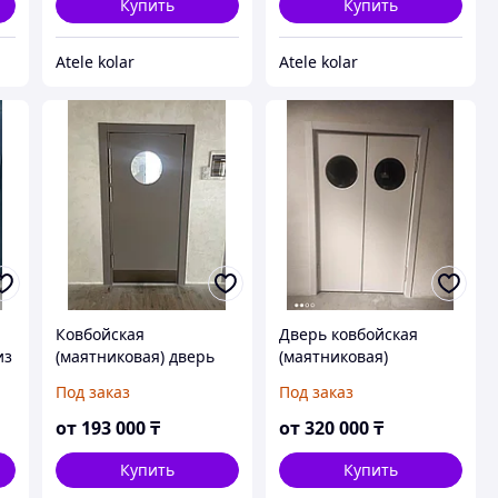
Купить
Купить
Atele kolar
Atele kolar
Ковбойская
Дверь ковбойская
из
(маятниковая) дверь
(маятниковая)
Под заказ
Под заказ
от
193 000
₸
от
320 000
₸
Купить
Купить