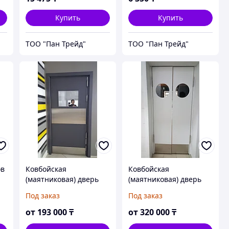
Купить
Купить
ТОО "Пан Трейд"
ТОО "Пан Трейд"
ов
Ковбойская
Ковбойская
(маятниковая) дверь
(маятниковая) дверь
Под заказ
Под заказ
от
193 000
₸
от
320 000
₸