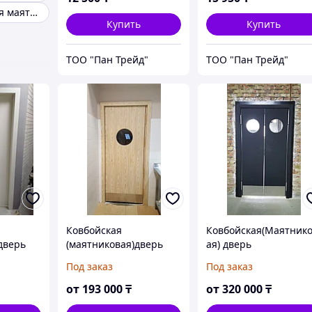
Двухстворчатая маятниковая дверь
Купить
Купить
ТОО "Пан Трейд"
ТОО "Пан Трейд"
Ковбойская
Ковбойская(Маятник
дверь
(маятниковая)дверь
ая) дверь
Под заказ
Под заказ
от
193 000
₸
от
320 000
₸