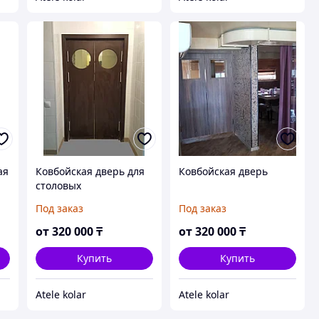
ая
Ковбойская дверь для
Ковбойская дверь
столовых
Под заказ
Под заказ
от
320 000
₸
от
320 000
₸
Купить
Купить
Atele kolar
Atele kolar