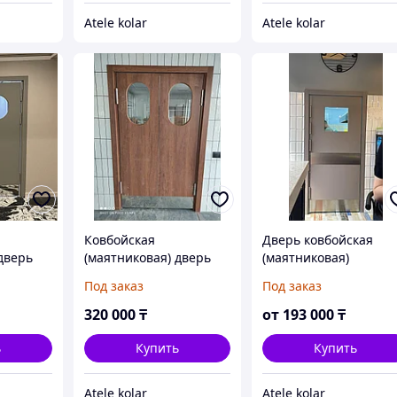
Atele kolar
Atele kolar
Ковбойская
Дверь ковбойская
дверь
(маятниковая) дверь
(маятниковая)
Под заказ
Под заказ
320 000
₸
от
193 000
₸
ь
Купить
Купить
Atele kolar
Atele kolar