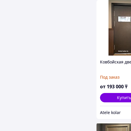
Ковбойская дв
Под заказ
от
193 000
₸
Купит
Atele kolar