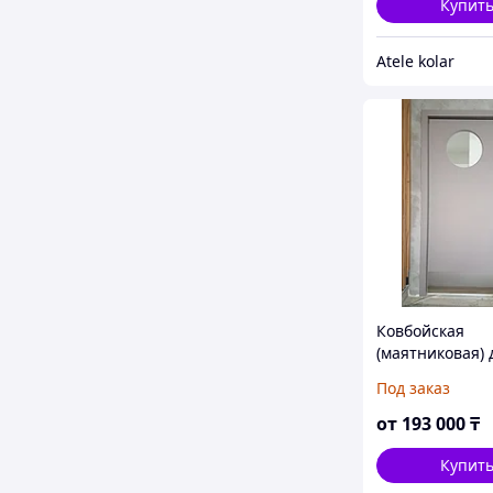
Купит
Atele kolar
Ковбойская
(маятниковая) 
Под заказ
от
193 000
₸
Купит