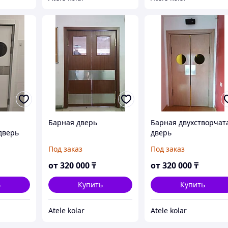
Барная дверь
Барная двухстворчат
дверь
дверь
Под заказ
Под заказ
от
320 000
₸
от
320 000
₸
ь
Купить
Купить
Atele kolar
Atele kolar