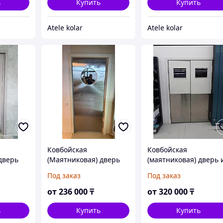
ь
Купить
Купить
Atele kolar
Atele kolar
Ковбойская
Ковбойская
дверь
(Маятниковая) дверь
(маятниковая) дверь 
МДФ
Под заказ
Под заказ
от
236 000
₸
от
320 000
₸
ь
Купить
Купить