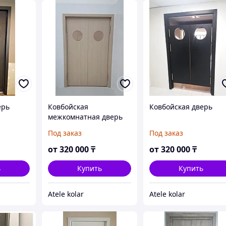
ерь
Ковбойская
Ковбойская дверь
межкомнатная дверь
Под заказ
Под заказ
от
320 000
₸
от
320 000
₸
ь
Купить
Купить
Atele kolar
Atele kolar