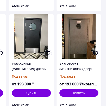
Atele kolar
Atele kolar
Ковбойская
Ковбойская
(маятниковая) дверь
(маятниковая) дверь
межкомнатная
Под заказ
Под заказ
от
193 000
₸
от
193 000
₸/комплект
Купить
Купить
Atele kolar
Atele kolar