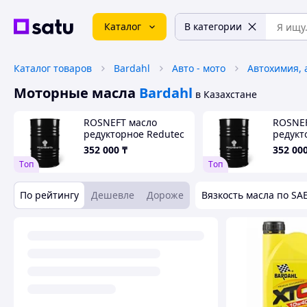
Каталог
В категории
Каталог товаров
Bardahl
Авто - мото
Моторные масла
Bardahl
в Казахстане
ROSNEFT масло
ROSNEF
редукторное Redutec
редукт
CLP 150 205л
CLP 22
352 000
₸
352 00
Tоп
Tоп
По рейтингу
Дешевле
Дороже
Вязкость масла по SA