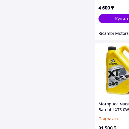
моторное масло
4 600
₸
Купит
Ricambi Motors
Моторное мас
Bardahl XTS 0W
Под заказ
31 500
₸