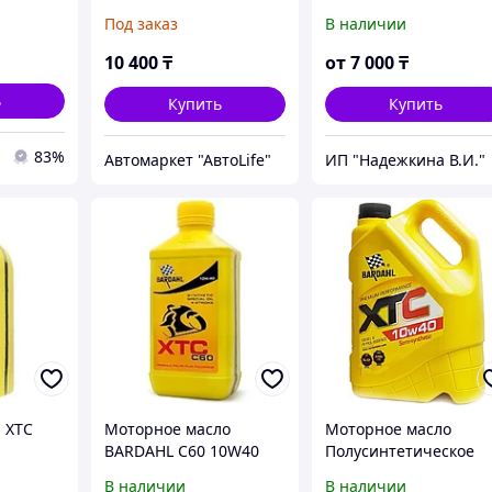
)
Moto 4Т 1литр
Под заказ
В наличии
10 400
₸
от
7 000
₸
ь
Купить
Купить
83%
Автомаркет "АвтоLife"
ИП "Надежкина В.И."
 XTC
Моторное масло
Моторное масло
BARDAHL С60 10W40
Полусинтетическое
ское
Moto 4Т 1литр
Bardahl ХТС 10w40 SL
В наличии
В наличии