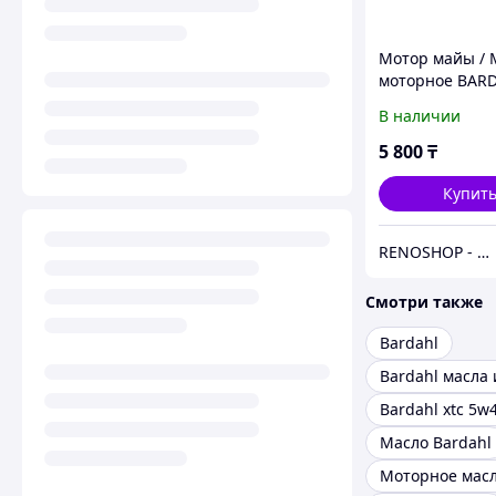
Мотор майы / 
моторное BARD
10w40 1л. (12ш
В наличии
5 800
₸
Купит
RENOSHOP - автозапчасти, тюнинг и аксессуары для автомобилей Renault, Largus, X-Ray, Vesta.
Смотри также
Bardahl
Bardahl xtc 5w
Масло Bardahl