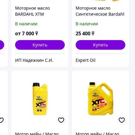
Моторное масло
Моторное масло
BARDAHL XTM
Синтетическое Bardahl
SYNTHETIC 10W40 Moto
XTS 5W-40 5 л
В наличии
В наличии
4Т 1литр
от
7 000
₸
25 400
₸
Купить
Купить
ИП Надежкин С.И.
Expert Oil
Мотор майы / Масло
Мотор майы / Масло