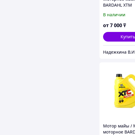
BARDAHL XTM
SYNTHETIC 10W
В наличии
4Т 1литр
от
7 000
₸
Купит
Надежкина В.И
Мотор майы / 
моторное BARD