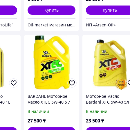
ь
Купить
Купить
тоLife"
Oil-market магазин моторных масел и автозапчастей
ИП «Arsen-Oil»
ло
BARDAHL Моторное
Моторное масло
40 1L
масло XTEC 5W-40 5 л
Bardahl XTC 5W-40 5л
В наличии
В наличии
27 500
₸
23 500
₸