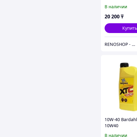
10w40 4л. (4шт
В наличии
20 200
₸
Купит
RENOSHOP - автозапчасти, тюнинг и аксессуары для автомобилей Renault, Largus, X-Ray, Vesta.
10W-40 Bardahl
10W40
Полусинтетиче
В наличии