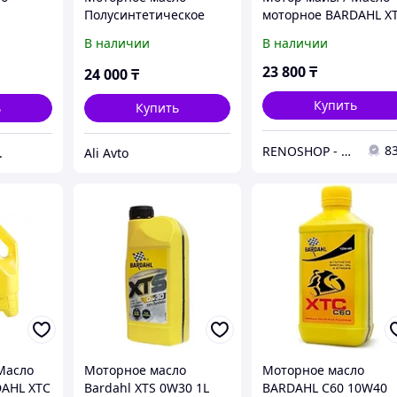
Полусинтетическое
моторное BARDAHL X
40 Moto
Bardahl XTC 10W-40 5 л
5w40 4л. (4шт)
В наличии
В наличии
23 800
₸
24 000
₸
Купить
ь
Купить
8
RENOSHOP - автозапчасти, тюнинг и аксессуары для автомобилей Renault, Largus, X-Ray, Vesta.
.
Ali Avto
Масло
Моторное масло
Моторное масло
AHL XTC
Bardahl XTS 0W30 1L
BARDAHL С60 10W40