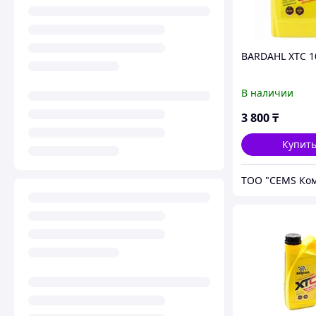
BARDAHL XTC 1
В наличии
3 800
₸
Купит
ТОО "CEMS Ко