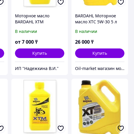
Моторное масло
BARDAHL Моторное
BARDAHL XTM
масло XTC 5W-30 5 л
SYNTHETIC 10W40 Moto
В наличии
В наличии
4Т 1литр
от
7 000
₸
26 000
₸
Купить
Купить
"
ИП "Надежкина В.И."
Oil-market магазин моторных масел и автозапчастей