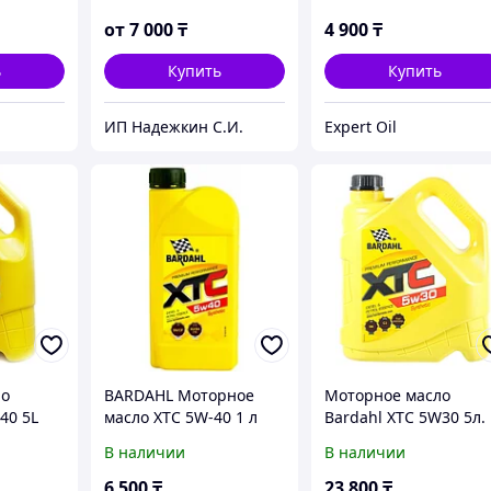
 (1л)
10W-40 1 л
от
7 000
₸
4 900
₸
ь
Купить
Купить
ИП Надежкин С.И.
Expert Oil
ло
BARDAHL Моторное
Моторное масло
40 5L
масло XTC 5W-40 1 л
Bardahl XTC 5W30 5л.
В наличии
В наличии
6 500
₸
23 800
₸