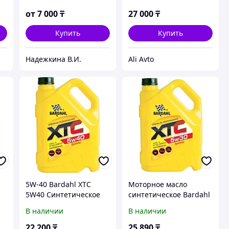
от
7 000
₸
27 000
₸
Купить
Купить
Надежкина В.И.
Ali Avto
5W-40 Bardahl XTC
Моторное масло
5W40 Cинтетическое
синтетическое Bardahl
моторное масло (5л)
XTC 5W-30 5 л
В наличии
В наличии
22 200
₸
25 890
₸