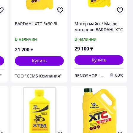
BARDAHL XTC 5x30 5L
Мотор майы / Масло
моторное BARDAHL XTC
5w40 5л. (3шт)
В наличии
В наличии
29 100
₸
21 200
₸
Купить
Купить
83%
RENOSHOP - автозапчасти, тюнинг и аксессуары для автомобилей Renault, Largus, X-Ray, Vesta.
"
ТОО "CEMS Компания"