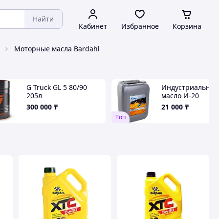
Найти
Кабинет
Избранное
Корзина
Моторные масла Bardahl
G Truck GL 5 80/90
Индустриальное
205л
масло И-20
(веретенка) 20л
300 000
₸
21 000
₸
Газпром
Tоп