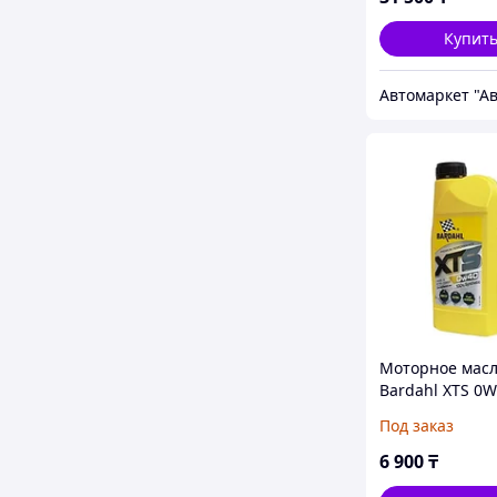
Купит
Автомаркет "Ав
Моторное мас
Bardahl XTS 0W
Под заказ
6 900
₸