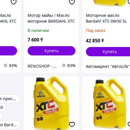
Масло
Мотор майы / Масло
Моторное масло
AHL XTC
моторное BARDAHL XTC
Bardahl XTS 0W30 5L
т)
5w30 1л. (12шт)
В наличии
Под заказ
7 600
₸
42 850
₸
ь
Купить
Купить
83%
83%
RENOSHOP - автозапчасти, тюнинг и аксессуары для автомобилей Renault, Largus, X-Ray, Vesta.
Автомаркет "АвтоLife
Bardahl масла и присадки
40
Моторное масло Bardahl