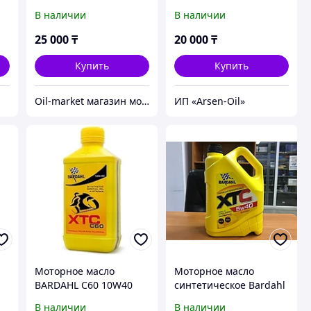
В наличии
В наличии
25 000
₸
20 000
₸
Купить
Купить
Oil-market магазин моторных масел и автозапчастей
ИП «Arsen-Oil»
Моторное масло
Моторное масло
BARDAHL С60 10W40
синтетическое Bardahl
Moto 4Т 1литр
XTC 5W-40 5 л
В наличии
В наличии