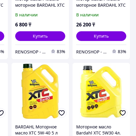
TC
моторное BARDAHL XTC
моторное BARDAHL XTC
5w40 1л. (12шт)
5w30 4л. (4шт)
В наличии
В наличии
6 800
₸
26 200
₸
Купить
Купить
3%
83%
83%
RENOSHOP - автозапчасти, тюнинг и аксессуары для автомобилей Renault, Largus, X-Ray, Vesta.
RENOSHOP - автозапчасти, тюнинг и аксессуары для автомобилей Renault, Largus, X-Ray, Vesta.
BARDAHL Моторное
Моторное масло
масло XTC 5W-40 5 л
Bardahl XTC 5W30 4л.