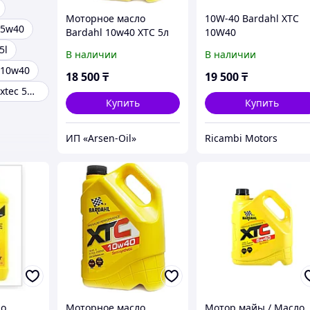
Моторное масло
10W-40 Bardahl XTC
 5w40
Bardahl 10w40 XTC 5л
10W40
Полусинтетическое
5l
В наличии
В наличии
моторное масло (5л)
 10w40
18 500
₸
19 500
₸
Масло bardahl xtec 5w40 4л
Купить
Купить
ИП «Arsen-Oil»
Ricambi Motors
ло
Моторное масло
Мотор майы / Масло