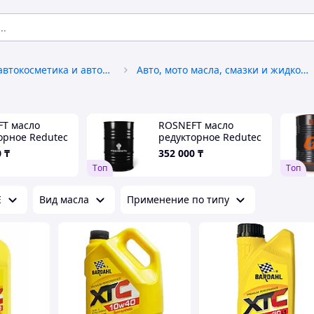
Автохимия, автокосметика и автомасла
Авто, мото масла, смазки и жидкости
T масло
ROSNEFT масло
орное Redutec
редукторное Redutec
0 205л
CLP 320 205л
0
₸
352 000
₸
Tоп
Tоп
E
Вид масла
Применение по типу