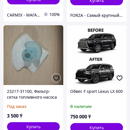
Купить
100%
СARMIX - МАГАЗИН АВТОЗАПЧАСТЕЙ В НУР-СУЛТАНЕ (АСТАНА)
FORZA - Самый крупный тюнинг-маркет в Казахстане
23217-31100, Фильтр-
Обвес F sport Lexus LX 600
сетка топливного насоса
LEXUS GS300 UZS190 2005-
Под заказ
В наличии
2007, MADE IN JAPAN
3 500
₸
750 000
₸
Купить
Купить