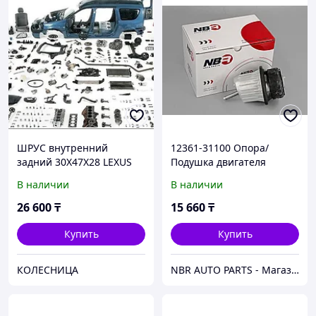
ШРУС внутренний
12361-31100 Опора/
задний 30X47X28 LEXUS
Подушка двигателя
GS30 35 43 460 GRS19
Гидравлическая LEXUS
В наличии
В наличии
URS190 UZS190 2005-2011
GS190 2WD
LEXUS IS F USE20
26 600
₸
15 660
₸
Купить
Купить
КОЛЕСНИЦА
NBR AUTO PARTS - Магазин Автозапчастей