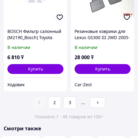
BOSCH Фильтр салонный
Резиновые коврики для
(M2190_Bosch) Toyota
Lexus GS300 III 2WD 2005-
Camry 40/50, Corolla
2012
В наличии
В наличии
150/180, Land Cruiser
150/200, RAV4, Lexus
6 810
₸
28 000
₸
LX570, GS300/GS350,
RX350, RX270 1987432190
Купить
Купить
Ходовик
Car-Zest
1
2
3
...
Показано 1 - 48 товаров из 100+
Смотри также