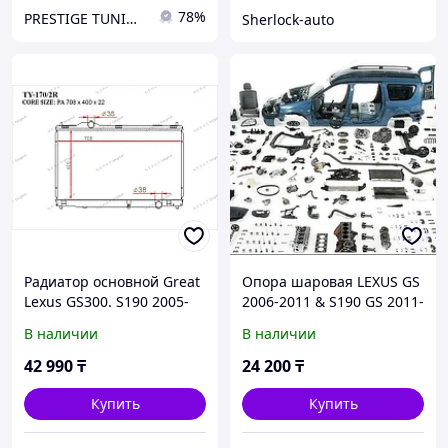
78%
PRESTIGE TUNING
Sherlock-auto
Радиатор основной Great
Опора шаровая LEXUS GS
Lexus GS300. S190 2005-
2006-2011 & S190 GS 2011-
2013 3.0i V6 1640031390
2020 & L10 AWD
В наличии
В наличии
42 990
₸
24 200
₸
Купить
Купить