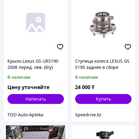
Крыло Lexus GS URS190
Ступица колеса LEXUS GS
2008 перед. лев. (б/у)
S190 задняя в сборе
2WD/4WD (ABS) IS XE20 \
В наличии
В наличии
4241030020
Цену уточняйте
24 000
₸
Написать
Купить
ТОО Auto-Apteka
Speedrive.kz