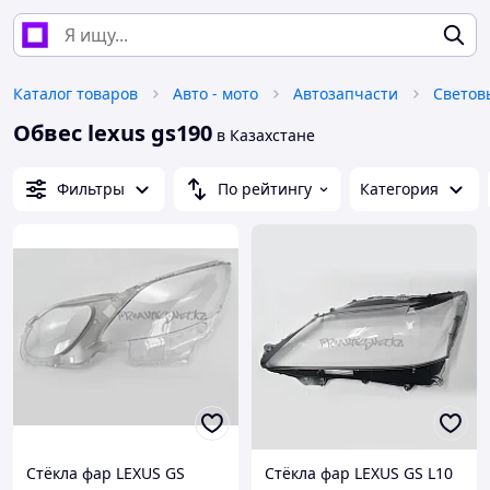
Каталог товаров
Авто - мото
Автозапчасти
Светов
Обвес lexus gs190
в Казахстане
Фильтры
По рейтингу
Категория
Стёкла фар LEXUS GS
Стёкла фар LEXUS GS L10