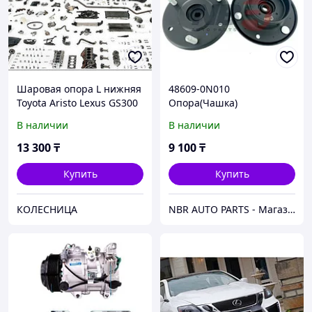
Шаровая опора L нижняя
48609-0N010
Toyota Aristo Lexus GS300
Опора(Чашка)
GRS190 05-11
амортизатора передняя
В наличии
В наличии
Lexus GS300 190 2WD
13 300
₸
9 100
₸
Купить
Купить
КОЛЕСНИЦА
NBR AUTO PARTS - Магазин Автозапчастей