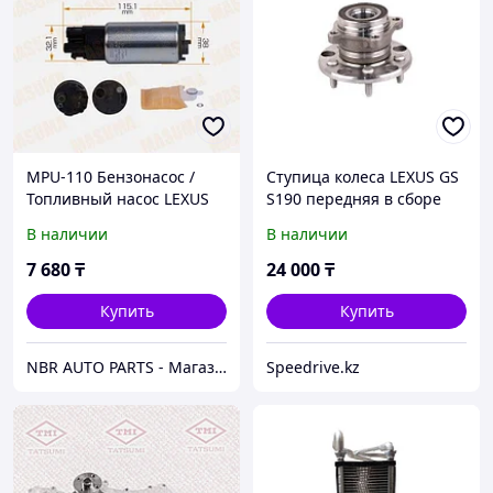
MPU-110 Бензонасос /
Ступица колеса LEXUS GS
Топливный насос LEXUS
S190 передняя в сборе
GS300 190
2WD/4WD (ABS) IS XE20 \
В наличии
В наличии
4241030020
7 680
₸
24 000
₸
Купить
Купить
NBR AUTO PARTS - Магазин Автозапчастей
Speedrive.kz