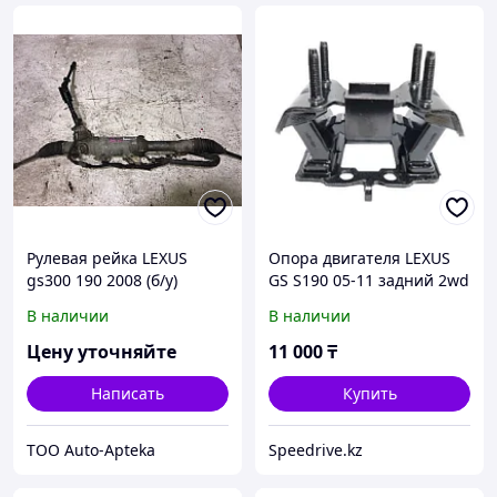
Рулевая рейка LEXUS
Опора двигателя LEXUS
gs300 190 2008 (б/у)
GS S190 05-11 задний 2wd
LEXUS: \ LEXUS IS XE20 05-
В наличии
В наличии
15
Цену уточняйте
11 000
₸
Написать
Купить
ТОО Auto-Apteka
Speedrive.kz