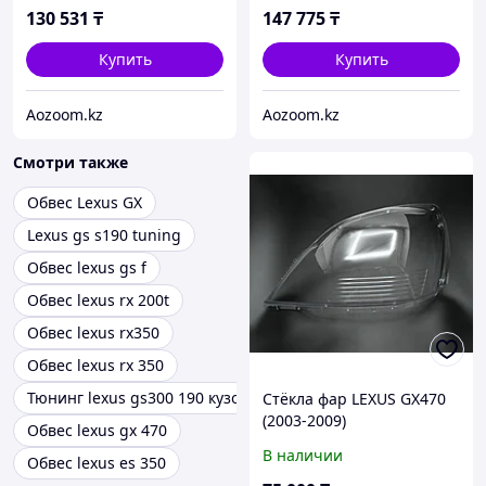
130 531
₸
147 775
₸
Купить
Купить
Aozoom.kz
Aozoom.kz
Смотри также
Обвес Lexus GX
Lexus gs s190 tuning
Обвес lexus gs f
Обвес lexus rx 200t
Обвес lexus rx350
Обвес lexus rx 350
Тюнинг lexus gs300 190 кузов
Стёкла фар LEXUS GX470
(2003-2009)
Обвес lexus gx 470
В наличии
Обвес lexus es 350