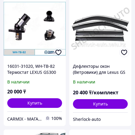
16031-31020, WH-TB-82
Дефлекторы окон
Термостат LEXUS GS300
(Ветровики) для Lexus GS
GRS196, GRS190, GS450
(кузов 190) 2006-2011
В наличии
В наличии
GWS450, IS250 GSE20,
JAPAN
20 000
₸
20 400
₸/комплект
Купить
Купить
100%
СARMIX - МАГАЗИН АВТОЗАПЧАСТЕЙ В НУР-СУЛТАНЕ (АСТАНА)
Sherlock-auto