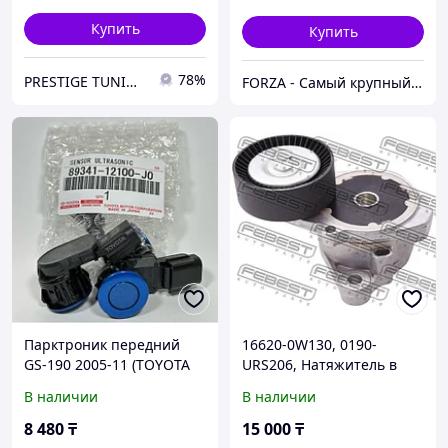
Купить
Купить
78%
PRESTIGE TUNING
FORZA - Самый крупный тюнинг-маркет в Казахстане
Парктроник передний
16620-0W130, 0190-
GS-190 2005-11 (TOYOTA
URS206, Натяжитель в
LEXUS)
сборе LEXUS GS300
В наличии
В наличии
GRS190 3GRFSE, LS460
USF40, FEBEST, GERMANY
8 480
₸
15 000
₸