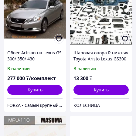
Обвес Artisan на Lexus GS
Шаровая опора R нижняя
300/ 350/ 430
Toyota Aristo Lexus GS300
GRS190 05-11
В наличии
В наличии
277 000
₸/комплект
13 300
₸
Купить
Купить
FORZA - Самый крупный тюнинг-маркет в Казахстане
КОЛЕСНИЦА