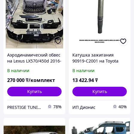
Аэродинамический обвес
Катушка зажигания
на Lexus LX570/450d 2016-
90919-C2001 на Toyota
21 Superior Черный
Lexus GS300
В наличии
В наличии
GRS190.GS300.05- купить
в Алматы | ADAL AUTO
270 000
₸/комплект
13 422
.94
₸
(Катушки
Купить
Купить
78%
40%
PRESTIGE TUNING
ИП Дионис