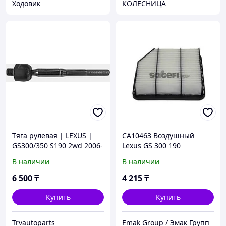
Ходовик
КОЛЕСНИЦА
Тяга рулевая | LEXUS |
CA10463 Воздушный
GS300/350 S190 2wd 2006-
Lexus GS 300 190
правая и левая
183KW(249PS/HP)
В наличии
В наличии
6 500
₸
4 215
₸
Купить
Купить
Trvautoparts
Emak Group / Эмак Групп