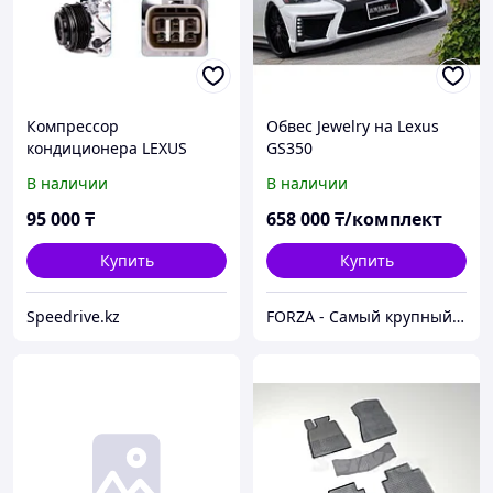
Компрессор
Обвес Jewelry на Lexus
кондиционера LEXUS
GS350
GS190 3.0/3.5 2WD / RX350
В наличии
В наличии
\ GR-FSE, 2GR-FSE, 3GR-FE,
4GR-FSE
95 000
₸
658 000
₸/комплект
Купить
Купить
Speedrive.kz
FORZA - Самый крупный тюнинг-маркет в Казахстане