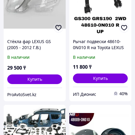
Стёкла фар LEXUS GS
Рычаг подвески 48610-
(2005 - 2012 Г.В.)
0N010 R на Toyota LEXUS
GS300 GRS190 2005-2012
В наличии
В наличии
(2WD) верхний правый
купить в Алматы |
11 800
₸
29 500
₸
Купить
Купить
40%
ИП Дионис
ProAvtoSvet.kz