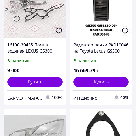
16100-39435 Помпа
Радиатор печки PAD10046
водяная LEXUS GS300
на Toyota Lexus GS300
GRS196, GS300 GRS190
GRS190 05- купить в
В наличии
В наличии
3GRFSE V-3.0, CHINA
Алматы | ADAL AUTO
(Радиатор Печки)
9 000
₸
16 669
.79
₸
Купить
Купить
100%
40%
СARMIX - МАГАЗИН АВТОЗАПЧАСТЕЙ В НУР-СУЛТАНЕ (АСТАНА)
ИП Дионис