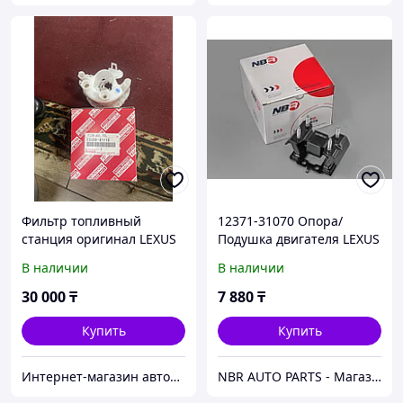
Фильтр топливный
12371-31070 Опора/
станция оригинал LEXUS
Подушка двигателя LEXUS
GS2005-2006 2GRFSE
GS190 2WD
В наличии
В наличии
GRS191-196 3GRFSE 3UZFE
GRS190-195 UZS190
30 000
₸
7 880
₸
Купить
Купить
Интернет-магазин автозапчастей Parts-shop.kz
NBR AUTO PARTS - Магазин Автозапчастей