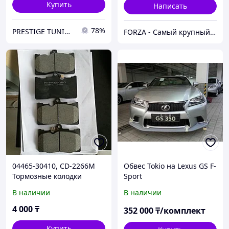
Купить
Написать
78%
PRESTIGE TUNING
FORZA - Самый крупный тюнинг-маркет в Казахстане
04465-30410, CD-2266M
Обвес Tokio на Lexus GS F-
Тормозные колодки
Sport
передние LEXUS GS300
В наличии
В наличии
GRS190 2005-2012,
KEBONO
4 000
₸
352 000
₸/комплект
Купить