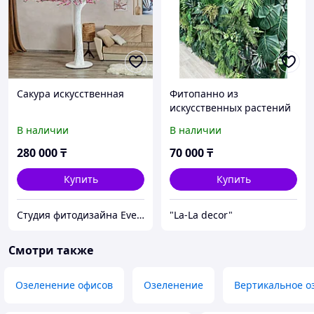
Сакура искусственная
Фитопанно из
искусственных растений
В наличии
В наличии
280 000
₸
70 000
₸
Купить
Купить
Студия фитодизайна EverGreen
"La-La decor"
Смотри также
Озеленение офисов
Озеленение
Вертикальное о