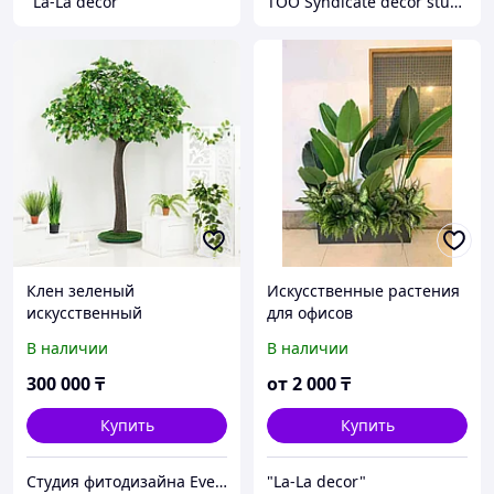
"La-La decor"
TOO Syndicate decor studio
Клен зеленый
Искусственные растения
искусственный
для офисов
В наличии
В наличии
300 000
₸
от
2 000
₸
Купить
Купить
Студия фитодизайна EverGreen
"La-La decor"