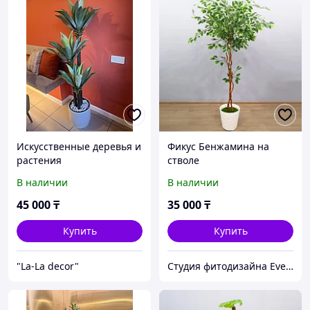
Искусственные деревья и
Фикус Бенжамина на
растения
стволе
В наличии
В наличии
45 000
₸
35 000
₸
Купить
Купить
"La-La decor"
Студия фитодизайна EverGreen