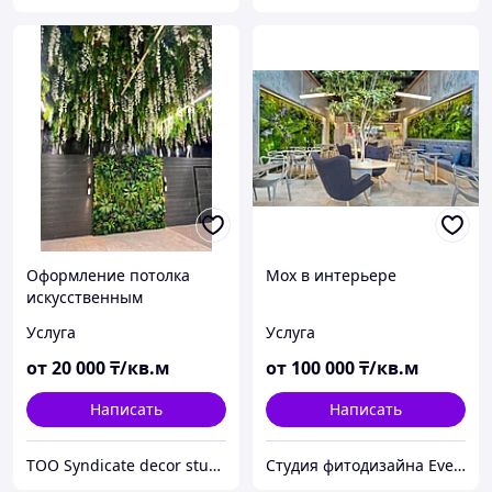
Оформление потолка
Мох в интерьере
искусственным
материалом премиум
Услуга
Услуга
качества
от
20 000
₸/кв.м
от
100 000
₸/кв.м
Написать
Написать
TOO Syndicate decor studio
Студия фитодизайна EverGreen