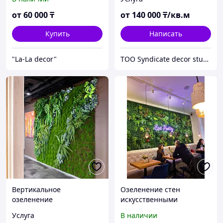
стабилизированных
растений
от
60 000
₸
от
140 000
₸/кв.м
Купить
Написать
"La-La decor"
TOO Syndicate decor studio
Вертикальное
Озеленение стен
озеленение
искусственными
искусственными
растениями
Услуга
В наличии
растениями