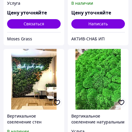
Услуга
В наличии
поливная система
Цену уточняйте
Цену уточняйте
Связаться
Написать
Moses Grass
АКТИВ-СНАБ ИП
Вертикальное
Вертикальное
озеленение стен
озеленение натуральным
мхом с использованием
В наличии
Услуга