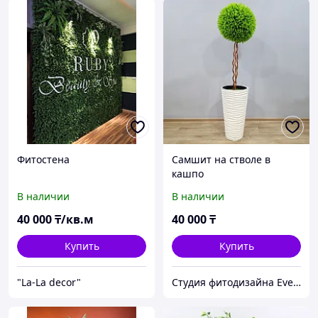
Фитостена
Самшит на стволе в
кашпо
В наличии
В наличии
40 000
₸/кв.м
40 000
₸
Купить
Купить
"La-La decor"
Студия фитодизайна EverGreen