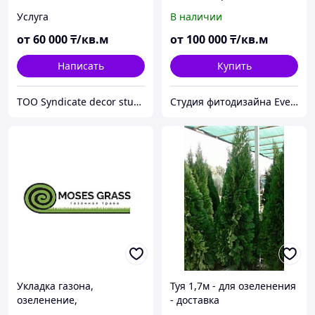
искусственным
мхом
Услуга
В наличии
материалом премиум
качества
от
60 000
₸/кв.м
от
100 000
₸/кв.м
Написать
Купить
TOO Syndicate decor studio
Студия фитодизайна EverGreen
Укладка газона,
Туя 1,7м - для озеленения
озеленение,
- доставка
ландшафтный дизайн,