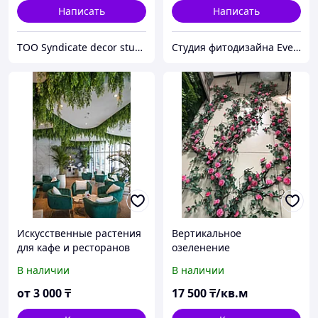
Написать
Написать
TOO Syndicate decor studio
Студия фитодизайна EverGreen
Искусственные растения
Вертикальное
для кафе и ресторанов
озеленение
искусственным
В наличии
В наличии
материалом премиум
качества (розы)
от
3 000
₸
17 500
₸/кв.м