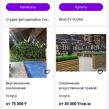
Написать
Купить
Студия фитодизайна EverGreen
BEAUTY FLORA
Вертикальное
Озеленение
озеленение
искусственной травой
искусственным
Услуга
Услуга
материалом премиум
качества
от
75 000
₸
от
45 000
₸/кв.м