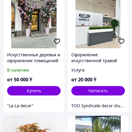
Искусственные деревья и
Оформление
оформление помещений
искусственной травой
премиум качества
В наличии
Услуга
от
50 000
₸
от
20 000
₸
Купить
Написать
"La-La decor"
TOO Syndicate decor studio