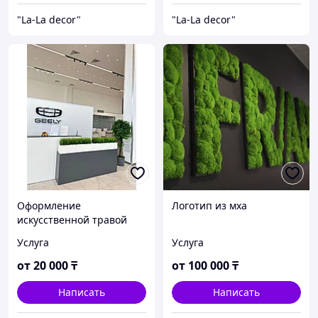
"La-La decor"
"La-La decor"
Оформление
Логотип из мха
искусственной травой
премиум качества
Услуга
Услуга
от
20 000
₸
от
100 000
₸
Написать
Написать