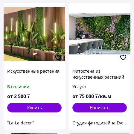
Искусственные растения
Фитостена из
искусственных растений
В наличии
Услуга
от
2 500
₸
от
75 000
₸/кв.м
Купить
Написать
"La-La decor"
Студия фитодизайна EverGreen