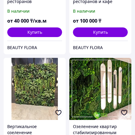
ресторанов
ресторанов и кафе
искусственными
живыми комнатными
В наличии
В наличии
растениями
растениями. Живые
растения
от
40 000
₸/кв.м
от
100 000
₸
Купить
Купить
BEAUTY FLORA
BEAUTY FLORA
Вертикальное
Озеленение квартир
озеленение
стабилизированным