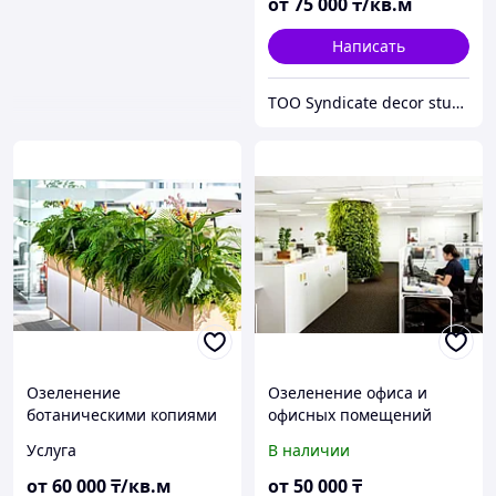
от
75 000
₸/кв.м
вывеска
Написать
TOO Syndicate decor studio
Озеленение
Озеленение офиса и
ботаническими копиями
офисных помещений
искусственных растений
искусственными
Услуга
В наличии
растениями
от
60 000
₸/кв.м
от
50 000
₸