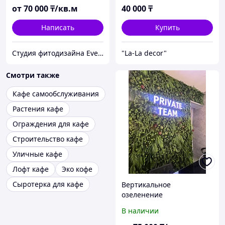
от
70 000
₸/кв.м
40 000
₸
Написать
Купить
Студия фитодизайна EverGreen
"La-La decor"
Смотри также
Кафе самообслуживания
Растения кафе
Ограждения для кафе
Строительство кафе
Уличные кафе
Лофт кафе
Эко кофе
Сыротерка для кафе
Вертикальное
озеленение
искусственным
В наличии
материалом премиум
качества + рекламная