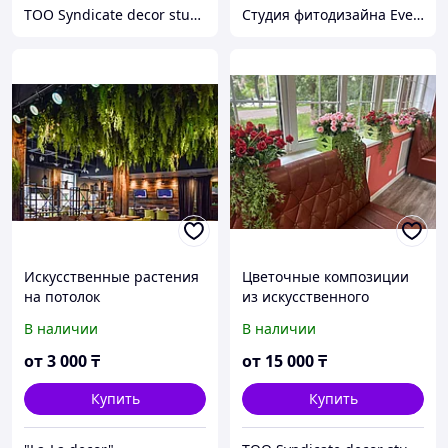
TOO Syndicate decor studio
Студия фитодизайна EverGreen
Искусственные растения
Цветочные композиции
на потолок
из искусственного
материала премиум
В наличии
В наличии
качества
от
3 000
₸
от
15 000
₸
Купить
Купить