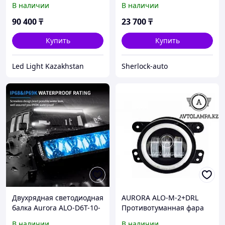
В наличии
В наличии
90 400
₸
23 700
₸
Купить
Купить
Led Light Kazakhstan
Sherlock-auto
Двухрядная светодиодная
AURORA ALO-M-2+DRL
балка Aurora ALO-D6T-10-
Противотуманная фара
P23Q+APP
В наличии
В наличии