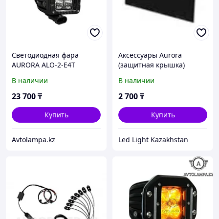
Светодиодная фара
Аксессуары Aurora
AURORA ALO-2-E4T
(защитная крышка)
Рабочее освещение,
В наличии
В наличии
квадратные фары Aurora
1шт
23 700
₸
2 700
₸
Купить
Купить
Avtolampa.kz
Led Light Kazakhstan