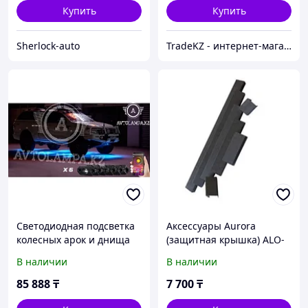
Купить
Купить
Sherlock-auto
TradeKZ - интернет-магазин
Светодиодная подсветка
Аксессуары Aurora
колесных арок и днища
(защитная крышка) ALO-
автомобиля, Aurora Rock
AC30
В наличии
В наличии
Light, набор 6шт
85 888
₸
7 700
₸