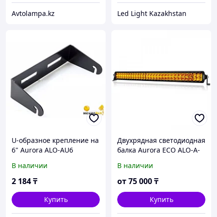
Avtolampa.kz
Led Light Kazakhstan
U-образное крепление на
Двухрядная светодиодная
6" Aurora ALO-AU6
балка Aurora ECO ALO-A-
D6D1-40 ЯНТАРНЫЙ СВЕТ
В наличии
В наличии
2 184
₸
от
75 000
₸
Купить
Купить