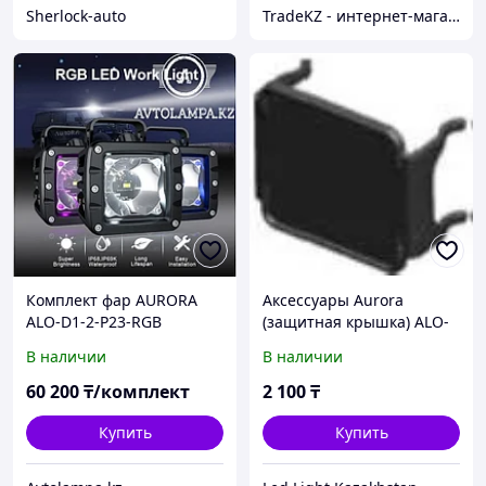
Sherlock-auto
TradeKZ - интернет-магазин
Комплект фар AURORA
Аксессуары Aurora
ALO-D1-2-P23-RGB
(защитная крышка) ALO-
Рабочее освещение,
AC2WH
В наличии
В наличии
квадратные фары Aurora
60 200
₸/комплект
2 100
₸
Купить
Купить