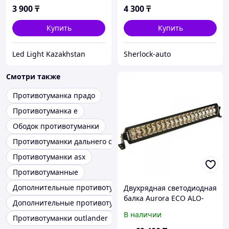
3 900
₸
4 300
₸
Купить
Купить
Led Light Kazakhstan
Sherlock-auto
Смотри также
Противотуманка прадо
Противотуманка е
Ободок противотуманки
Противотуманки дальнего света
Противотуманки asx
Противотуманные
Дополнительные противотуманные фары Бренд Aurora
Двухрядная светодиодная
балка Aurora ECO ALO-
Дополнительные противотуманки
D6D1-20
В наличии
Противотуманки outlander