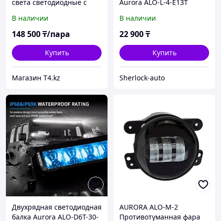
света светодиодные с
Aurora ALO-L-4-E13T
ДХО 225 мм / 156W -
Серия Mini
В наличии
В наличии
XTREME-X
148 500
₸/пара
22 900
₸
Купить
Купить
Магазин T4.kz
Sherlock-auto
Двухрядная светодиодная
AURORA ALO-M-2
балка Aurora ALO-D6T-30-
Противотуманная фара