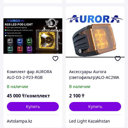
Комплект фар AURORA
Аксессуары Aurora
ALO-D3-2-P23-RGB
(светофильтр)ALO-AC2WA
Рабочее освещение,
В наличии
В наличии
квадратные фары Aurora
45 000
₸/комплект
2 100
₸
Купить
Купить
Avtolampa.kz
Led Light Kazakhstan