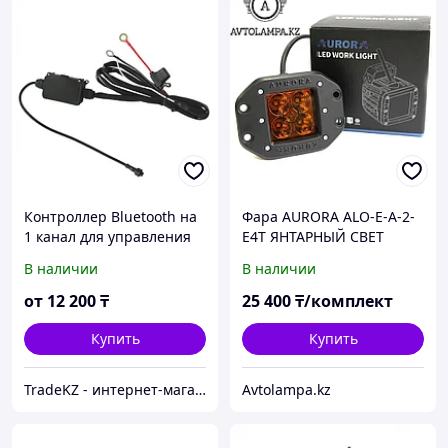
Контроллер Bluetooth на
Фара AURORA ALO-E-A-2-
1 канал для управления
E4T ЯНТАРНЫЙ СВЕТ
RGB подсветкой Aurora
Рабочее освещение,
В наличии
В наличии
ALO-BT06-1
квадратная врезная
фары Aurora 1шт
от
12 200
₸
25 400
₸/комплект
Купить
Купить
TradeKZ - интернет-магазин
Avtolampa.kz