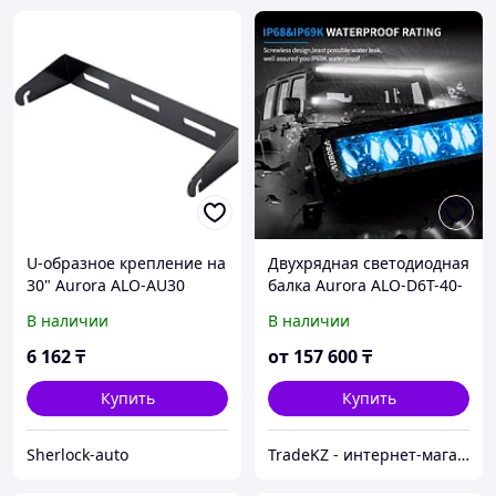
U-образное крепление на
Двухрядная светодиодная
30" Aurora ALO-AU30
балка Aurora ALO-D6T-40-
P23Q+APP
В наличии
В наличии
6 162
₸
от
157 600
₸
Купить
Купить
Sherlock-auto
TradeKZ - интернет-магазин