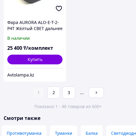
Фара AURORA ALO-E-T-2-
P4T Жёлтый СВЕТ дальнее
освещение, квадратная
В наличии
врезная фары Aurora 1шт
25 400
₸/комплект
Купить
Avtolampa.kz
1
2
3
...
Показано 1 - 48 товаров из 600+
Смотри также
Противотуманка
Туманки
Балка
Светодиодн