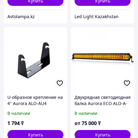
Купить
Купить
Avtolampa.kz
Led Light Kazakhstan
U-образное крепление на
Двухрядная светодиодная
4" Aurora ALO-AU4
балка Aurora ECO ALO-A-
D6D1-20 ЯНТАРНЫЙ СВЕТ
В наличии
В наличии
1 794
₸
от
75 000
₸
Купить
Купить