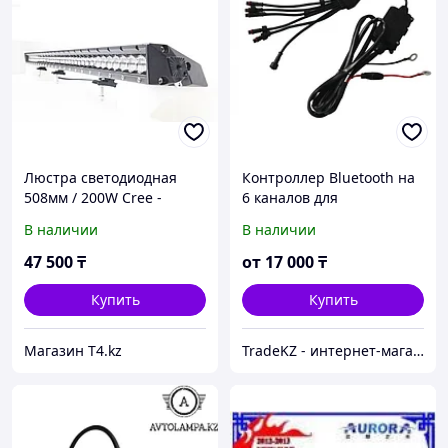
Люстра светодиодная
Контроллер Bluetooth на
508мм / 200W Cree -
6 каналов для
OPOO
управления RGB
В наличии
В наличии
подсветкой Aurora ALO-
BT06-6
47 500
₸
от
17 000
₸
Купить
Купить
Магазин T4.kz
TradeKZ - интернет-магазин