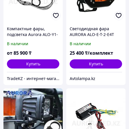
Компактные фары,
Светодиодная фара
подсветка Aurora ALO-Y1-
AURORA ALO-E-T-2-E4T
2-RGB-D6 на 8 модулей
Ближнее освещение,
В наличии
В наличии
жёлтый свет, квадратные
фары Aurora 1шт
от
85 900
₸
25 400
₸/комплект
Купить
Купить
TradeKZ - интернет-магазин
Avtolampa.kz