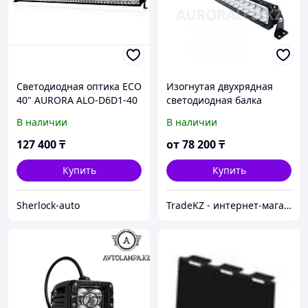
Светодиодная оптика ECO
Изогнутая двухрядная
40" AURORA ALO-D6D1-40
светодиодная балка
Aurora ECO ALO-С-D5D1-
В наличии
В наличии
20
127 400
₸
от
78 200
₸
Купить
Купить
Sherlock-auto
TradeKZ - интернет-магазин