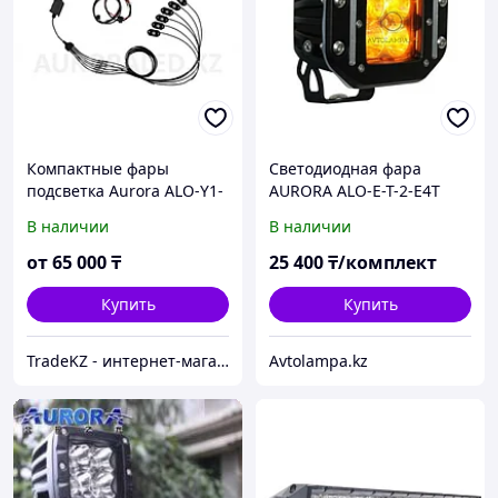
Компактные фары
Светодиодная фара
подсветка Aurora ALO-Y1-
AURORA ALO-E-T-2-E4T
2-RGB-D6 на 6 модулей
Ближнее освещение,
В наличии
В наличии
жёлтый свет, квадратные
фары Aurora 1шт
от
65 000
₸
25 400
₸/комплект
Купить
Купить
TradeKZ - интернет-магазин
Avtolampa.kz