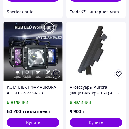
Sherlock-auto
TradeKZ - интернет-магазин
КОМПЛЕКТ ФАР AURORA
Аксессуары Aurora
ALO-D1-2-P23-RGB
(защитная крышка) ALO-
Рабочее освещение,
AC40
В наличии
В наличии
квадратные фары Aurora
60 200
₸/комплект
9 900
₸
Купить
Купить