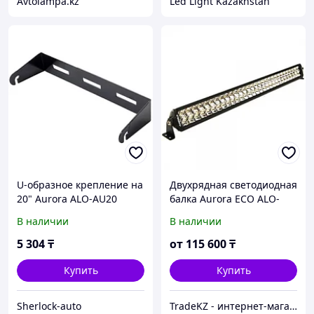
Avtolampa.kz
Led Light Kazakhstan
U-образное крепление на
Двухрядная светодиодная
20" Aurora ALO-AU20
балка Aurora ECO ALO-
D6D1-40
В наличии
В наличии
5 304
₸
от
115 600
₸
Купить
Купить
Sherlock-auto
TradeKZ - интернет-магазин