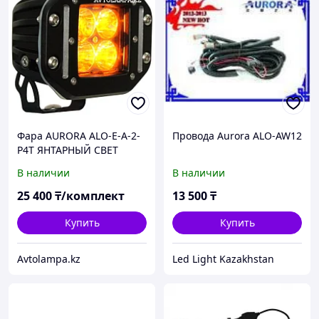
Фара AURORA ALO-E-A-2-
Провода Aurora ALO-AW12
P4T ЯНТАРНЫЙ СВЕТ
дальнее освещение,
В наличии
В наличии
квадратная врезная
фары Aurora 1шт
25 400
₸/комплект
13 500
₸
Купить
Купить
Avtolampa.kz
Led Light Kazakhstan