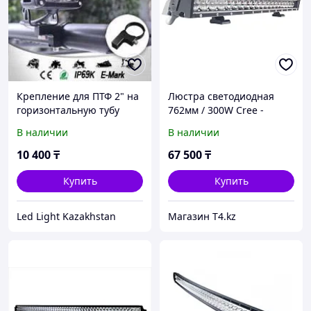
Крепление для ПТФ 2" на
Люстра светодиодная
горизонтальную тубу
762мм / 300W Cree -
Aurora
OPOO
В наличии
В наличии
10 400
₸
67 500
₸
Купить
Купить
Led Light Kazakhstan
Магазин T4.kz