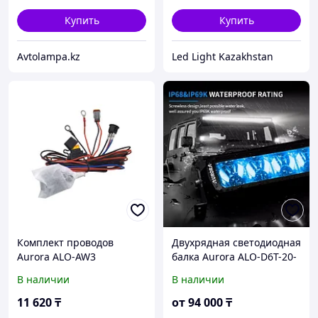
Купить
Купить
Avtolampa.kz
Led Light Kazakhstan
Комплект проводов
Двухрядная светодиодная
Aurora ALO-AW3
балка Aurora ALO-D6T-20-
P23Q+APP
В наличии
В наличии
11 620
₸
от
94 000
₸