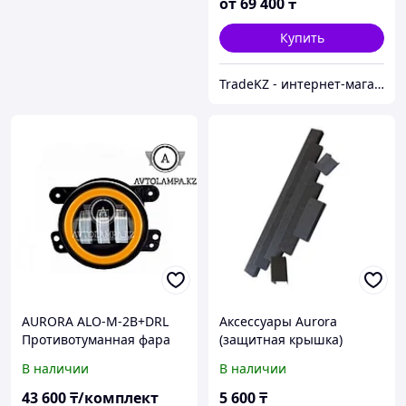
от
69 400
₸
Купить
TradeKZ - интернет-магазин
AURORA ALO-M-2B+DRL
Аксессуары Aurora
Противотуманная фара
(защитная крышка)
100 мм с ДХО +
В наличии
В наличии
Поворотник DRL
43 600
₸/комплект
5 600
₸