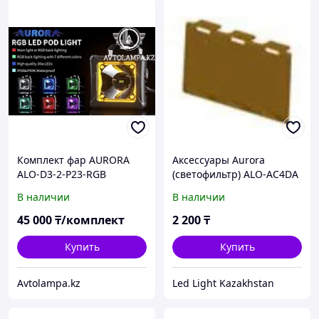
Комплект фар AURORA
Аксессуары Aurora
ALO-D3-2-P23-RGB
(светофильтр) ALO-AC4DA
Рабочее освещение,
В наличии
В наличии
квадратные фары Aurora
45 000
₸/комплект
2 200
₸
Купить
Купить
Avtolampa.kz
Led Light Kazakhstan