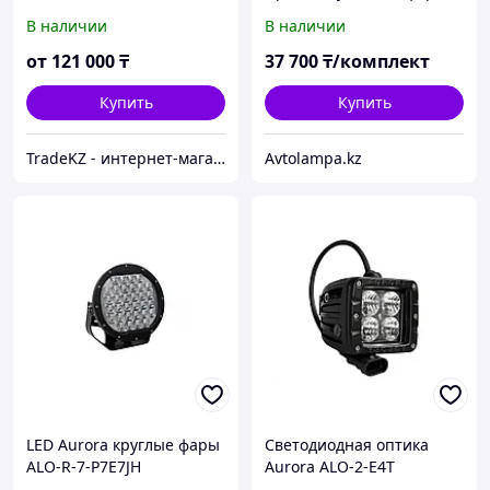
P23Q+APP
В наличии
В наличии
от
121 000
₸
37 700
₸/комплект
Купить
Купить
TradeKZ - интернет-магазин
Avtolampa.kz
LED Aurora круглые фары
Светодиодная оптика
ALO-R-7-P7E7JH
Aurora ALO-2-E4T
Ближняя