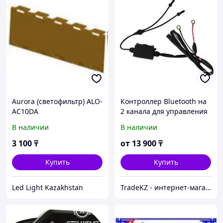
Aurora (светофильтр) ALO-
Контроллер Bluetooth на
AC10DA
2 канала для управления
RGB подсветкой Aurora
В наличии
В наличии
ALO-BT06-2
3 100
₸
от
13 900
₸
Купить
Купить
Led Light Kazakhstan
TradeKZ - интернет-магазин