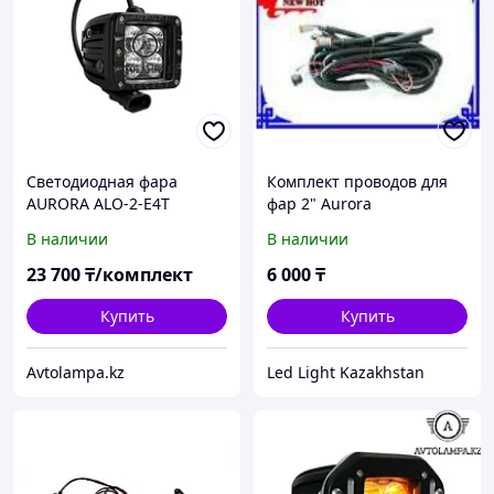
Светодиодная фара
Комплект проводов для
AURORA ALO-2-E4T
фар 2" Aurora
Ближнее освещение,
В наличии
В наличии
квадратные фары Aurora
1шт
23 700
₸/комплект
6 000
₸
Купить
Купить
Avtolampa.kz
Led Light Kazakhstan