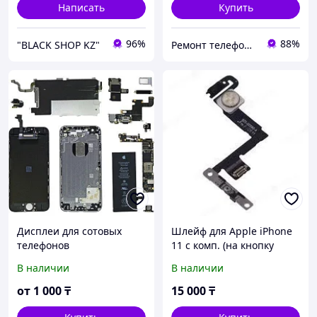
Написать
Купить
96%
88%
"BLACK SHOP KZ"
Ремонт телефонов, ноутбуков, в Алматы Запчасти - TelePORT
Дисплеи для сотовых
Шлейф для Apple iPhone
телефонов
11 с комп. (на кнопку
включения) + микрофон +
В наличии
В наличии
вспышка, оригинал,
снятый,
от
1 000
₸
15 000
₸