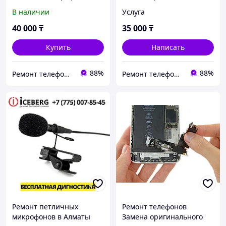
нижний Оригинал.
нижнего шлейфа iPhone
В наличии
Услуга
снятый
15 Pro Max Замена
шлейфа зарядки
40 000
₸
35 000
₸
Купить
Написать
88%
88%
Ремонт телефонов, ноутбуков, в Алматы Запчасти - TelePORT
Ремонт телефонов, ноутбуков, в Алматы Запчасти - TelePORT
Ремонт петличных
Ремонт телефонов
микрофонов в Алматы
Замена оригинального