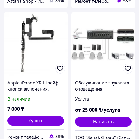
89%
88%
Astana Shop - Интернет Магазин
Ремонт телефонов, ноутбуков, в Алматы Запчасти - TelePORT
Apple iPhone XR Шлейф
Обслуживание звукового
кнопок включения,
оповещения.
регулировки громкости,
В наличии
Услуга
переключателя
вибрации, микрофона,
7 000
₸
от
25 000
₸/услуга
вспышки в сборе.
Купить
Написать
88%
Ремонт телефонов, ноутбуков, в Алматы Запчасти - TelePORT
ТОО "Sanak Group" (Санак групп)