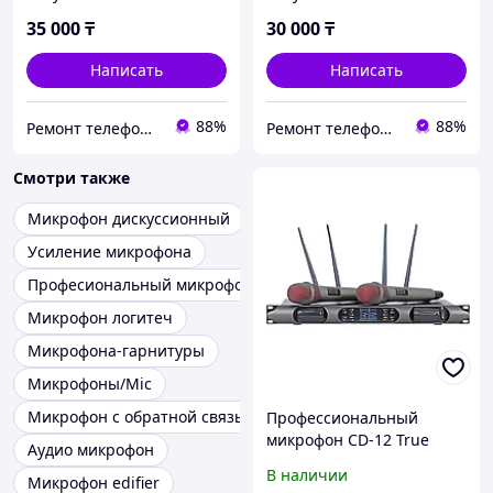
15 Plus Замена шлейфа
14 Plus Замена шлейфа
зарядки
зарядки
35 000
₸
30 000
₸
Написать
Написать
88%
88%
Ремонт телефонов, ноутбуков, в Алматы Запчасти - TelePORT
Ремонт телефонов, ноутбуков, в Алматы Запчасти - TelePORT
Смотри также
Микрофон дискуссионный
Усиление микрофона
Професиональный микрофон
Микрофон логитеч
Микрофона-гарнитуры
Микрофоны/Mic
Микрофон с обратной связью
Профессиональный
микрофон CD-12 True
Аудио микрофон
Diversity
В наличии
Микрофон edifier