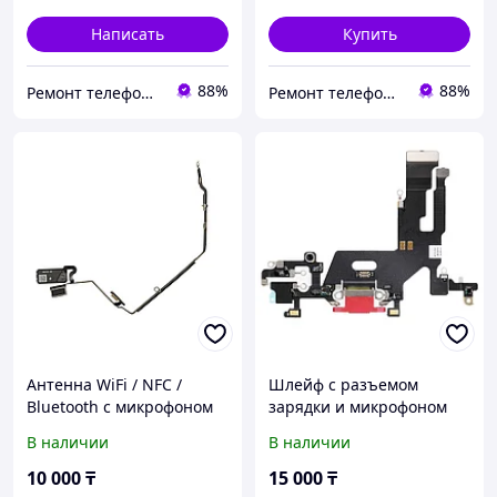
Написать
Купить
88%
88%
Ремонт телефонов, ноутбуков, в Алматы Запчасти - TelePORT
Ремонт телефонов, ноутбуков, в Алматы Запчасти - TelePORT
Антенна WiFi / NFC /
Шлейф с разъемом
Bluetooth с микрофоном
зарядки и микрофоном
задней камеры iPhone 14
для iPhone 11 Оригинал,
В наличии
В наличии
Pro оригинал, снятый,
снятый
10 000
₸
15 000
₸