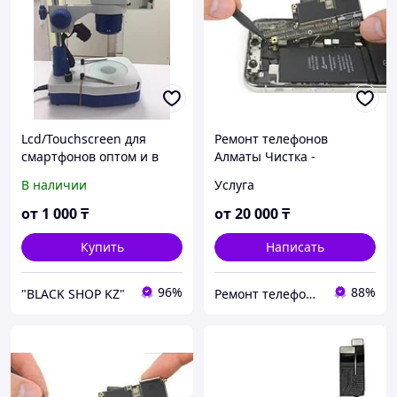
Lcd/Touchscreen для
Ремонт телефонов
смартфонов оптом и в
Алматы Чистка -
розницу
восстановление iPhone 17
В наличии
Услуга
от после воды в Алматы с
гарантией
от
1 000
₸
от
20 000
₸
Купить
Написать
96%
88%
"BLACK SHOP KZ"
Ремонт телефонов, ноутбуков, в Алматы Запчасти - TelePORT