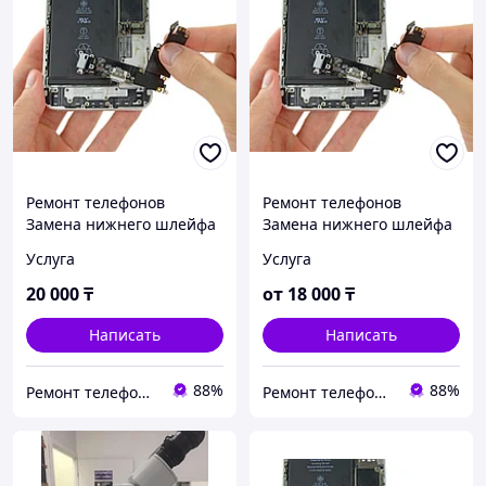
Ремонт телефонов
Ремонт телефонов
Замена нижнего шлейфа
Замена нижнего шлейфа
iPhone 11 Pro Замена
iPhone iPhone Xs Max
Услуга
Услуга
шлейфа зарядки
Замена шлейфа зарядки
Оригинал
Оригинал
20 000
₸
от
18 000
₸
Написать
Написать
88%
88%
Ремонт телефонов, ноутбуков, в Алматы Запчасти - TelePORT
Ремонт телефонов, ноутбуков, в Алматы Запчасти - TelePORT