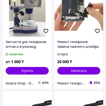
Запчасти для телефонов
Ремонт телефонов
оптом и в розницу
Замена нижнего шлейфа
iPhone iPhone Xs Замена
В наличии
Услуга
шлейфа зарядки
Оригинал
от
1 000
₸
20 000
₸
Купить
Написать
89%
88%
Astana Shop - Интернет Магазин
Ремонт телефонов, ноутбуков, в Алматы Запчасти - TelePORT