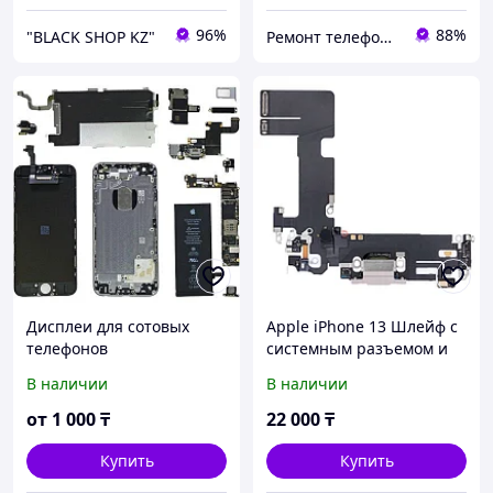
96%
88%
"BLACK SHOP KZ"
Ремонт телефонов, ноутбуков, в Алматы Запчасти - TelePORT
Дисплеи для сотовых
Apple iPhone 13 Шлейф с
телефонов
системным разъемом и
микрофоном Оригинал /
В наличии
В наличии
снятый
от
1 000
₸
22 000
₸
Купить
Купить