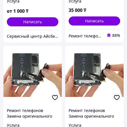
Услуга
Услуга
15 Замена шлейфа
зарядки
35 000
₸
от
1 000
₸
Написать
Написать
88%
Ремонт телефонов, ноутбуков, в Алматы Запчасти - TelePORT
Сервисный центр Айсберг24
Ремонт телефонов
Ремонт телефонов
Замена оригинального
Замена оригинального
нижнего шлейфа iPhone
нижнего шлейфа iPhone
Услуга
Услуга