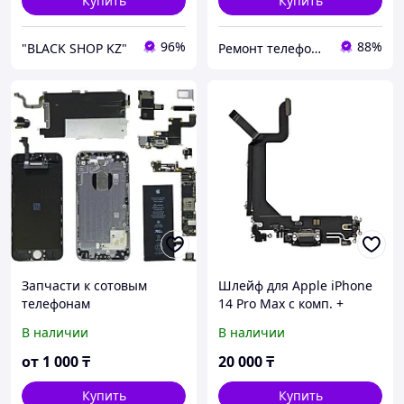
Купить
Купить
96%
88%
"BLACK SHOP KZ"
Ремонт телефонов, ноутбуков, в Алматы Запчасти - TelePORT
Запчасти к сотовым
Шлейф для Apple iPhone
телефонам
14 Pro Max с комп. +
разъем зарядки +
В наличии
В наличии
микрофон
от
1 000
₸
20 000
₸
Купить
Купить