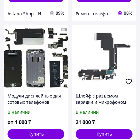
89%
88%
Astana Shop - Интернет Магазин
Ремонт телефонов, ноутбуков, в Алматы Запчасти - TelePORT
Модули дисплейные для
Шлейф с разъемом
сотовых телефонов
зарядки и микрофоном
для iPhone 15 PRO
В наличии
В наличии
Оригинал
от
1 000
₸
21 000
₸
Купить
Купить