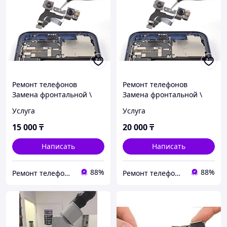
Ремонт телефонов
Ремонт телефонов
Замена фронтальной \
Замена фронтальной \
передней камеры
передней камеры
Услуга
Услуга
оригинал Iphone x
оригинал Iphone 13
Оригинал
15 000
₸
20 000
₸
Написать
Написать
88%
88%
Ремонт телефонов, ноутбуков, в Алматы Запчасти - TelePORT
Ремонт телефонов, ноутбуков, в Алматы Запчасти - TelePORT