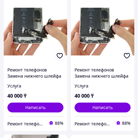
Ремонт телефонов
Ремонт телефонов
Замена нижнего шлейфа
Замена нижнего шлейфа
оригинального iPhone 16
iPhone 16 Pro Max Замена
Услуга
Услуга
Pro Замена шлейфа
шлейфа зарядки
зарядки
Оригинал
40 000
₸
40 000
₸
Написать
Написать
88%
88%
Ремонт телефонов, ноутбуков, в Алматы Запчасти - TelePORT
Ремонт телефонов, ноутбуков, в Алматы Запчасти - TelePORT