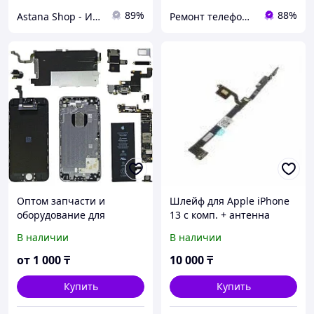
89%
88%
Astana Shop - Интернет Магазин
Ремонт телефонов, ноутбуков, в Алматы Запчасти - TelePORT
Оптом запчасти и
Шлейф для Apple iPhone
оборудование для
13 с комп. + антенна
телефонов
Bluetooth / NFC +
В наличии
В наличии
микрофон
от
1 000
₸
10 000
₸
Купить
Купить