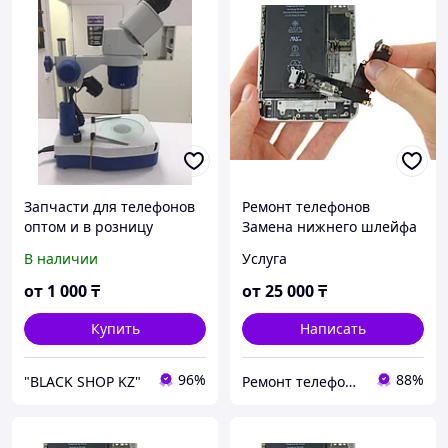
Запчасти для телефонов
Ремонт телефонов
оптом и в розницу
Замена нижнего шлейфа
iPhone 12 Pro Замена
В наличии
Услуга
шлейфа зарядки
Оригинал
от
1 000
₸
от
25 000
₸
Купить
Написать
96%
88%
"BLACK SHOP KZ"
Ремонт телефонов, ноутбуков, в Алматы Запчасти - TelePORT