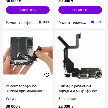
30 000
₸
30 000
₸
Написать
Написать
88%
88%
Ремонт телефонов, ноутбуков, в Алматы Запчасти - TelePORT
Ремонт телефонов, ноутбуков, в Алматы Запчасти - TelePORT
Ремонт телефонов
Шлейф с разъемом
Замена оригинального
зарядки и микрофоном
нижнего шлейфа iPhone
для iPhone 14 Pro
Услуга
В наличии
14 Pro Замена шлейфа
Оригинал
зарядки
30 000
₸
22 000
₸