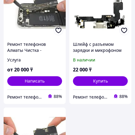
Ремонт телефонов
Шлейф с разъемом
Алматы Чистка -
зарядки и микрофоном
восстановление iPhone 17
для iPhone 14 Plus
Услуга
В наличии
Air от после воды в
Оригинал
Алматы с гарантией
от
20 000
₸
22 000
₸
Написать
Купить
88%
88%
Ремонт телефонов, ноутбуков, в Алматы Запчасти - TelePORT
Ремонт телефонов, ноутбуков, в Алматы Запчасти - TelePORT