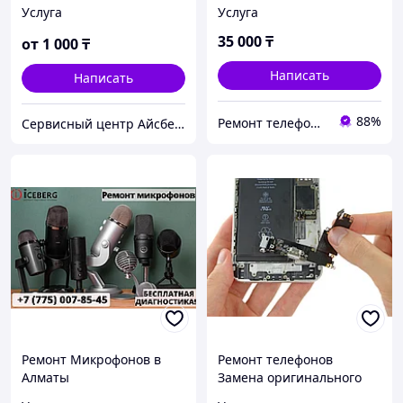
нижнего шлейфа iPhone
Услуга
Услуга
15 Pro Замена шлейфа
зарядки
35 000
₸
от
1 000
₸
Написать
Написать
88%
Ремонт телефонов, ноутбуков, в Алматы Запчасти - TelePORT
Сервисный центр Айсберг24
Ремонт Микрофонов в
Ремонт телефонов
Алматы
Замена оригинального
нижнего шлейфа iPhone