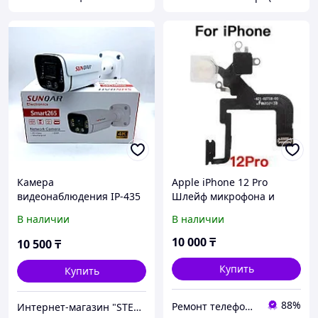
Камера
Apple iPhone 12 Pro
видеонаблюдения IP-435
Шлейф микрофона и
POE MIC, 4MP,
вспышки ОРИГИНАЛ
В наличии
В наличии
расширение 2560x1440
снятый
10 000
₸
10 500
₸
Купить
Купить
88%
Ремонт телефонов, ноутбуков, в Алматы Запчасти - TelePORT
Интернет-магазин "STEELDEN"