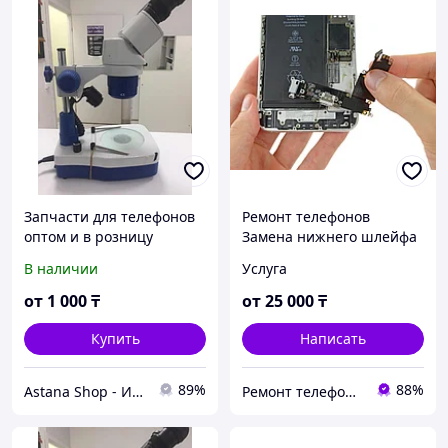
Запчасти для телефонов
Ремонт телефонов
оптом и в розницу
Замена нижнего шлейфа
iPhone 12 mini Замена
В наличии
Услуга
шлейфа зарядки
Оригинал
от
1 000
₸
от
25 000
₸
Купить
Написать
89%
88%
Astana Shop - Интернет Магазин
Ремонт телефонов, ноутбуков, в Алматы Запчасти - TelePORT