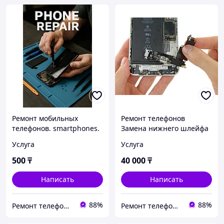
Ремонт мобильных
Ремонт телефонов
телефонов. smartphones.
Замена нижнего шлейфа
смартфонов Алматы
iPhone 16 Замена шлейфа
Услуга
Услуга
зарядки Оригинал
500
₸
40 000
₸
Написать
Написать
88%
88%
Ремонт телефонов, ноутбуков, в Алматы Запчасти - TelePORT
Ремонт телефонов, ноутбуков, в Алматы Запчасти - TelePORT