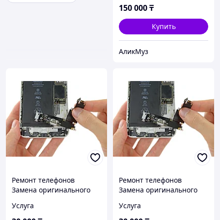
150 000
₸
Купить
АликМуз
Ремонт телефонов
Ремонт телефонов
Замена оригинального
Замена оригинального
нижнего шлейфа iPhone
нижнего шлейфа iPhone
Услуга
Услуга
14 Замена шлейфа
14 Pro Max Замена
зарядки
шлейфа зарядки