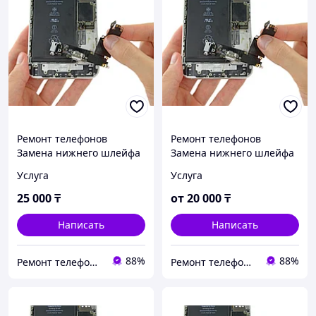
Ремонт телефонов
Ремонт телефонов
Замена нижнего шлейфа
Замена нижнего шлейфа
iPhone 12 Pro Max Замена
iPhone 11 Pro Max Замена
Услуга
Услуга
шлейфа зарядки
шлейфа зарядки
Оригинал
Оригинал
25 000
₸
от
20 000
₸
Написать
Написать
88%
88%
Ремонт телефонов, ноутбуков, в Алматы Запчасти - TelePORT
Ремонт телефонов, ноутбуков, в Алматы Запчасти - TelePORT