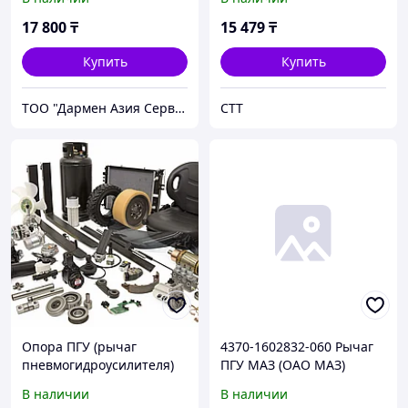
17 800
₸
15 479
₸
Купить
Купить
ТОО "Дармен Азия Сервис"
СТТ
Опора ПГУ (рычаг
4370-1602832-060 Рычаг
пневмогидроусилителя)
ПГУ МАЗ (ОАО МАЗ)
Креатек CK8196
В наличии
В наличии
(DZ9112230020)