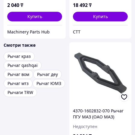
2 040
₸
18 492
₸
Купить
Купить
Machinery Parts Hub
СТТ
Смотри также
Рычаг краз
Рычаг qashqai
Рычаг вом
Рычаг деу
Рычаг мтз
Рычаг ЮМЗ
Рычаги TRW
4370-1602832-070 Рычаг
ПГУ МАЗ (ОАО МАЗ)
Недоступен