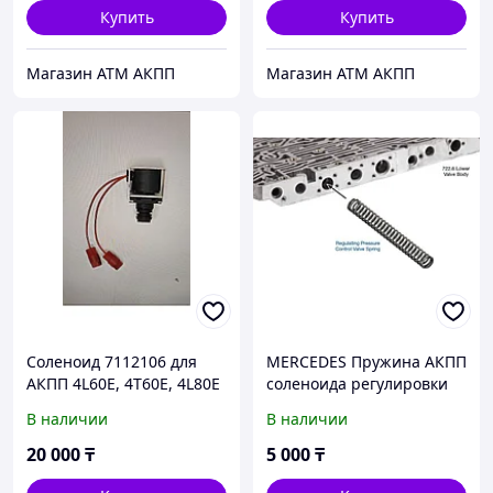
Купить
Купить
Магазин АТМ АКПП
Магазин АТМ АКПП
Соленоид 7112106 для
MERCEDES Пружина АКПП
АКПП 4L60E, 4T60E, 4L80E
соленоида регулировки
давления от
В наличии
В наличии
производителя SONNAX.
722.6 5G-Tronic 68942-01
20 000
₸
5 000
₸