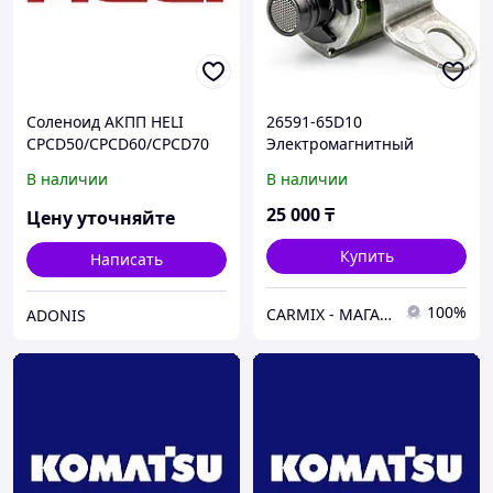
Соленоид АКПП HELI
26591-65D10
CPCD50/CPCD60/CPCD70
Электромагнитный
клапан коробки передач
В наличии
В наличии
SUZUKI GRAND VITARA
2005-2012
25 000
₸
Цену уточняйте
Купить
Написать
100%
СARMIX - МАГАЗИН АВТОЗАПЧАСТЕЙ В НУР-СУЛТАНЕ (АСТАНА)
ADONIS