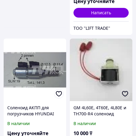
Цену уточняйте
Написать
ТОО "LIFT TRADE"
Соленоид АКПП для
GM 4L60E, 4T60E, 4L80E и
погрузчиков HYUNDAI
TH700-R4 соленоид
дизель (DF-7 серия) 2,0-
блокировки
В наличии
В наличии
3,0т
гидротрансформатора
(TCC) и контроля
Цену уточняйте
10 000
₸