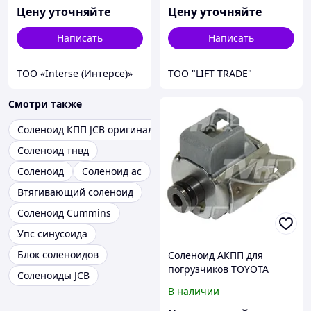
Цену уточняйте
Цену уточняйте
Написать
Написать
ТОО «Interse (Интерсе)»
ТОО "LIFT TRADE"
Смотри также
Соленоид КПП JCB оригинал
Соленоид тнвд
Соленоид
Соленоид ac
Втягивающий соленоид
Соленоид Cummins
Упс синусоида
Блок соленоидов
Соленоид АКПП для
погрузчиков TOYOTA
Соленоиды JCB
дизель - бензин (7-8
В наличии
серия) 1,0-3,5т