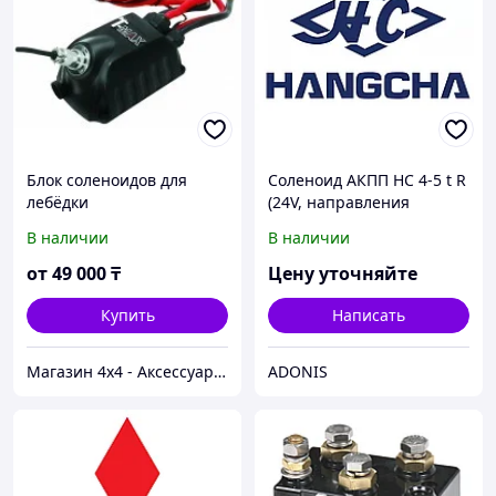
Блок соленоидов для
Соленоид АКПП HC 4-5 t R
лебёдки
(24V, направления
движения)
В наличии
В наличии
от
49 000
₸
Цену уточняйте
Купить
Написать
Магазин 4x4 - Аксессуары и запчасти для внедорожников
ADONIS