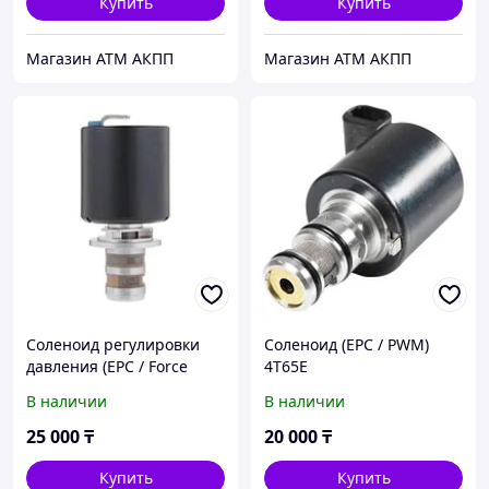
Купить
Купить
Магазин АТМ АКПП
Магазин АТМ АКПП
Соленоид регулировки
Соленоид (EPC / PWM)
давления (EPC / Force
4T65E
Motor) для
В наличии
В наличии
автоматических коробок
передач концерна GM.
25 000
₸
20 000
₸
4T65E
Купить
Купить