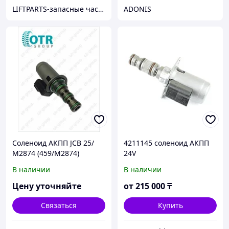
LIFTPARTS-запасные части на вилочные погрузчики
ADONIS
Соленоид АКПП JCB 25/
4211145 соленоид АКПП
М2874 (459/М2874)
24V
В наличии
В наличии
Цену уточняйте
от
215 000
₸
Связаться
Купить