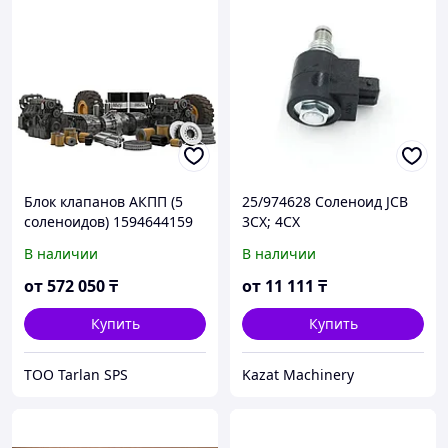
Блок клапанов АКПП (5
25/974628 Соленоид JCB
соленоидов) 1594644159
3CX; 4CX
WG180
В наличии
В наличии
от
572 050
₸
от
11 111
₸
Купить
Купить
TOO Tarlan SPS
Kazat Machinery