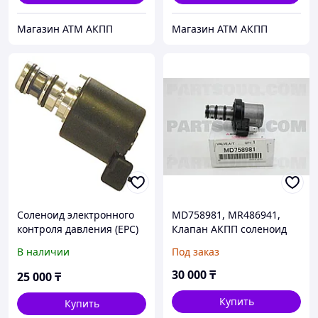
Магазин АТМ АКПП
Магазин АТМ АКПП
Cоленоид электронного
MD758981, MR486941,
контроля давления (EPC)
Клапан АКПП соленоид
в АКПП 4T40E / 4T45E
MITSUBISHI GALANT DJ1A
В наличии
Под заказ
(применяемость с 1995
2003-2012, JAPAN
года) 4T65E
30 000
₸
25 000
₸
(применяемость 1997
2002 гг.)
Купить
Купить