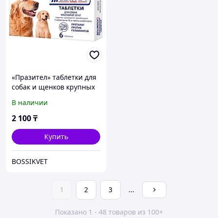
«Празител» таблетки для
собак и щенков крупных
пород 6 табл
В наличии
2 100
₸
Купить
BOSSIKVET
1
2
3
...
Показано 1 - 48 товаров из 100+