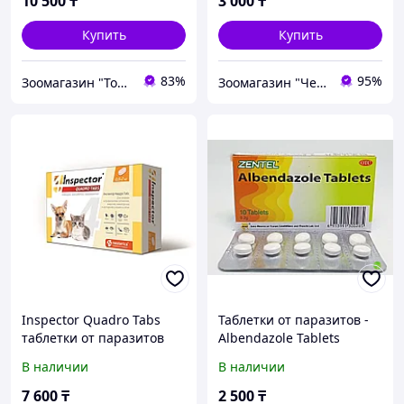
10 500
₸
3 000
₸
паразитов, уп.1 таблетка
Купить
Купить
83%
95%
Зоомагазин "Толстый кот"
Зоомагазин "Чемпион"
Inspector Quadro Tabs
Таблетки от паразитов -
таблетки от паразитов
Albendazole Tablets
для кошек и собак 0,5 - 2
В наличии
В наличии
кг
7 600
₸
2 500
₸