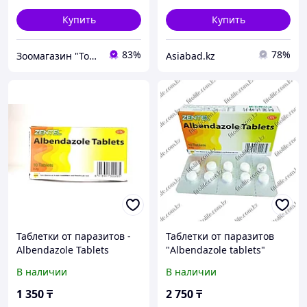
Купить
Купить
83%
78%
Зоомагазин "Толстый кот"
Asiabad.kz
Таблетки от паразитов -
Таблетки от паразитов
Albendazole Tablets
"Albendazole tablets"
В наличии
В наличии
1 350
₸
2 750
₸