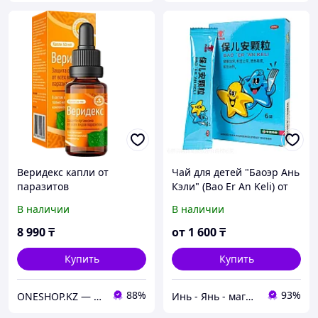
Веридекс капли от
Чай для детей "Баоэр Ань
паразитов
Кэли" (Bao Er An Keli) от
кишечных паразитов, 6
В наличии
В наличии
пак
8 990
₸
от
1 600
₸
Купить
Купить
88%
93%
ONESHOP.KZ — интернет-магазин товаров для здоровья в Казахстане.
Инь - Янь - магазин китайских лечебных препаратов