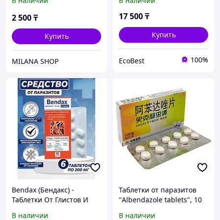
В наличии
В наличии
17 500
₸
2 500
₸
Купить
Купить
100%
EcoBest
MILANA SHOP
Bendax (Бендакс) -
Таблетки от паразитов
Таблетки От Глистов И
"Albendazole tablets", 10
Паразитов Для Детей
шт
В наличии
В наличии
Взрослых / Египет 6