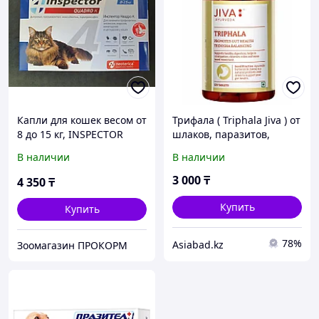
Капли для кошек весом от
Трифала ( Triphala Jiva ) от
8 до 15 кг, INSPECTOR
шлаков, паразитов,
QUADRO от внешних и
токсинов, омоложение,
В наличии
В наличии
внутренних паразитов, 1
укрепление здоровья,
пипетка
снятие тошноты 120
3 000
₸
4 350
₸
Купить
Купить
78%
Asiabad.kz
Зоомагазин ПРОКОРМ