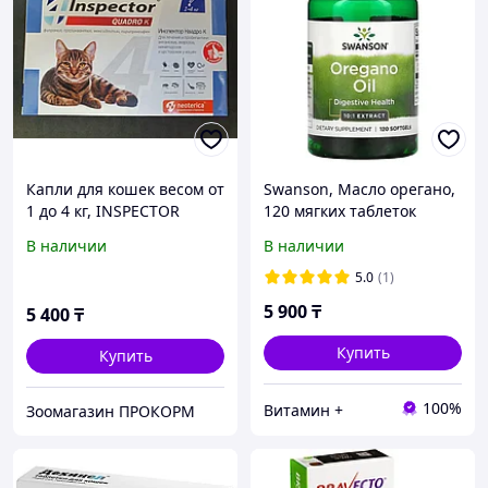
Капли для кошек весом от
Swanson, Масло орегано,
1 до 4 кг, INSPECTOR
120 мягких таблеток
QUADRO от внешних и
В наличии
В наличии
внутренних паразитов, 1
пипетка
5.0
(1)
5 900
₸
5 400
₸
Купить
Купить
100%
Витамин +
Зоомагазин ПРОКОРМ