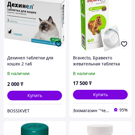
Дехинел таблетки для
Bravecto, Бравекто
кошек 2 таб
жевательная таблетка
для собак весом 10-20кг.,
В наличии
В наличии
500мг
17 500
₸
2 000
₸
Купить
Купить
95%
Зоомагазин "Чемпион"
BOSSIKVET