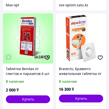
Max-opt
vse-optom.satu.kz
Таблетки Bendax от
Bravecto, Бравекто
глистов и паразитов 6 шт.
жевательная таблетка от
блох и клещей для собак
В наличии
В наличии
весом 4,4-10кг., 250мг
16 300
₸
2 000
₸
Купить
Купить