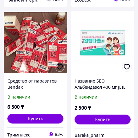
Средство от паразитов
Название SEO
Bendax
Альбендазол 400 мг JEIL
(Корея) от паразитов,
В наличии
В наличии
глистов, 2 таблетки
6 500
₸
2 500
₸
Купить
Купить
83%
Тримплекс
Baraka_pharm