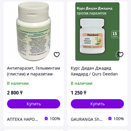
Антипаразит, Гельминтам
Курс Дидан Джадид
(глистам) и паразитам-
Хамдард / Qurs Deedan
стоп, 90 таб
Jadeed Hamdard 15 таб -
В наличии
В наличии
против паразитов
2 800
₸
1 250
₸
Купить
Купить
100%
100%
АПТЕКА НАРОДНОЙ МЕДИЦИНЫ
GAURANGA Shop Almaty