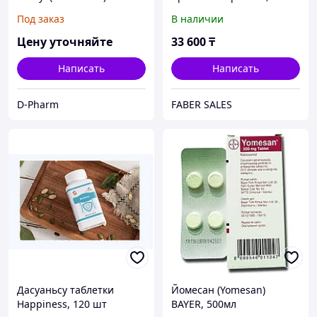
противовоспалительное,
Под заказ
В наличии
укрепляющее,
бактерицидное и
Цену уточняйте
33 600
₸
седативное действие.
Написать
Написать
D-Pharm
FABER SALES
Дасуаньсу таблетки
Йомесан (Yomesan)
Happiness, 120 шт
BAYER, 500мл