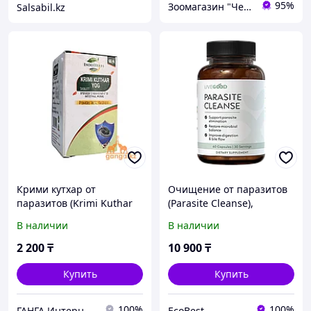
95%
Зоомагазин "Чемпион"
Salsabil.kz
Крими кутхар от
Очищение от паразитов
паразитов (Krimi Kuthar
(Parasite Cleanse),
Ras tablet INDOHERBS), 60
LiveGood, 60капс.
В наличии
В наличии
таб
2 200
₸
10 900
₸
Купить
Купить
100%
100%
ГАНГА Интернет-магазин
EcoBest