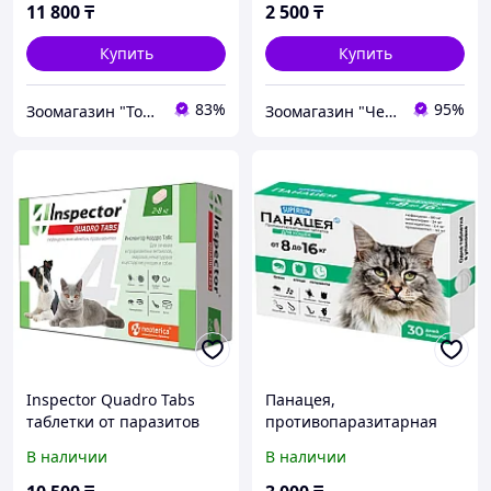
паразитов, уп.1 таблетка
11 800
₸
2 500
₸
Купить
Купить
83%
95%
Зоомагазин "Толстый кот"
Зоомагазин "Чемпион"
Inspector Quadro Tabs
Панацея,
таблетки от паразитов
противопаразитарная
для кошек и собак 2-8 кг
таблетка для кошек от 8
В наличии
В наличии
до 16 кг против
внутренних и внешних