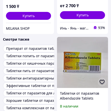
таблеток
от
2 700
₸
1 500
₸
Купить
Купить
93%
Инь - Янь - магазин китайских лечебных препаратов
MILANA SHOP
Смотри также
Препарат от паразитов таблетка
Таблетки попить от паразитов
Таблетки от кишечных паразитов
Таблетки пить от паразитов
Таблетки антипаразитарные
Эффективные таблетки от паразитов
Таблетки от паразитов для людей
Таблетки от паразитов
Albendazole Tablets
Хорошие таблетки от паразитов
В наличии
Таблетка комплексная от паразитов