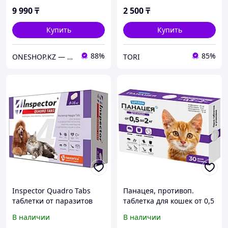
9 990
₸
2 500
₸
Купить
Купить
88%
85%
ONESHOP.KZ — интернет-магазин товаров для здоровья в Казахстане.
TORI
Inspector Quadro Tabs
Панацея, противоп.
таблетки от паразитов
таблетка для кошек от 0,5
для кошек и собак 8-16 кг
до 2 кг против
В наличии
В наличии
внутренних и внешних