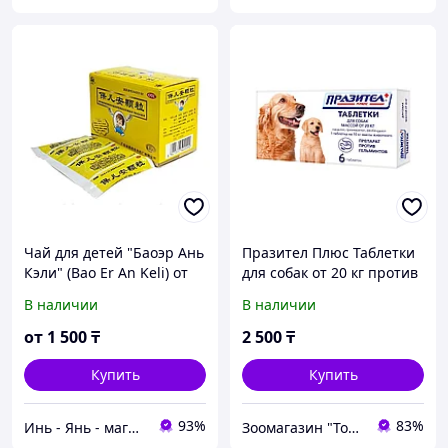
Чай для детей "Баоэр Ань
Празител Плюс Таблетки
Кэли" (Bao Er An Keli) от
для собак от 20 кг против
кишечных паразитов, 6
гельминтов, 6 таб.
В наличии
В наличии
пак
от
1 500
₸
2 500
₸
Купить
Купить
93%
83%
Инь - Янь - магазин китайских лечебных препаратов
Зоомагазин "Толстый кот"