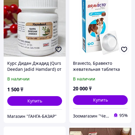
Курс Дидан Джадид (Qurs
Bravecto, Бравекто
Deedan Jadid Hamdard) от
жевательная таблетка
паразитов, глистов, 15
для собак весом 20-40кг.,
В наличии
В наличии
таб
1000мг
20 000
₸
1 500
₸
Купить
Купить
95%
Зоомагазин "Чемпион"
Магазин "ГАНГА-БАЗАР"