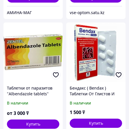
АМИНА-МАГ
vse-optom.satu.kz
Таблетки от паразитов
Бендакс ( Bendax )
"Albendazole tablets"
Таблетки От Глистов И
Паразитов Для Детей
В наличии
В наличии
Взрослых / Египет 6
таблеток
1 500
₸
от
3 000
₸
Купить
Купить