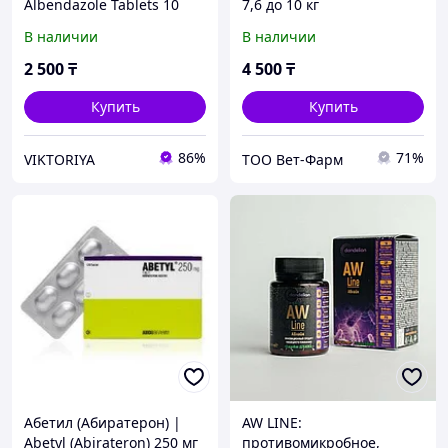
Albendazole Tablets 10
7,6 до 10 кг
таблеток (Альбендозол)
В наличии
В наличии
2 500
₸
4 500
₸
Купить
Купить
86%
71%
VIKTORIYA
ТОО Вет-Фарм
Абетил (Абиратерон) |
AW LINE:
Abetyl (Аbirateron) 250 мг
противомикробное,