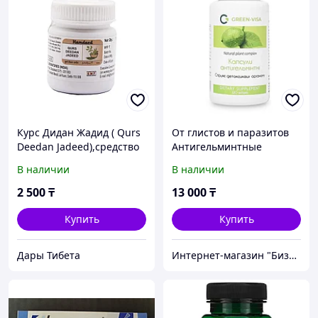
Курс Дидан Жадид ( Qurs
От глистов и паразитов
Deedan Jadeed),средство
Антигельминтные
от паразитов (15 табл.)
капсулы,
В наличии
В наличии
антипаразитарное
средство, детокс Грин-
2 500
₸
13 000
₸
виза
Купить
Купить
Дары Тибета
Интернет-магазин "Бизон" - территория выгодных приобретений