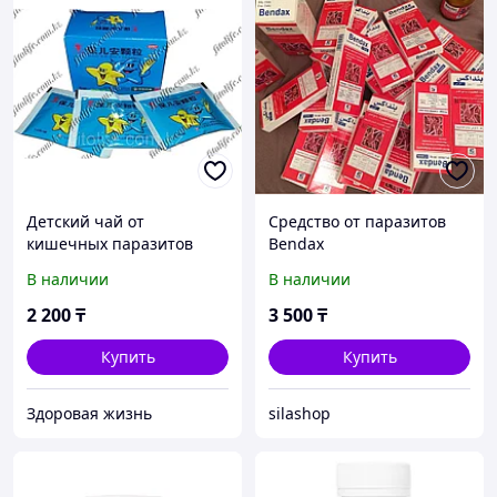
Детский чай от
Средство от паразитов
кишечных паразитов
Bendax
"Bao Er An Ke Li"
В наличии
В наличии
2 200
₸
3 500
₸
Купить
Купить
Здоровая жизнь
silashop