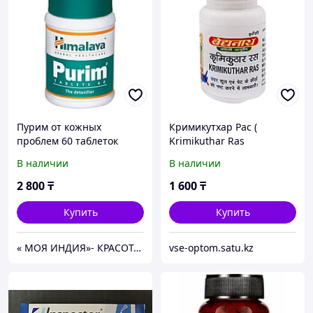
Пурим от кожных
Кримикутхар Рас (
проблем 60 таблеток
Krimikuthar Ras
(Purim Himalaya)
Baidyanath ) от паразитов
В наличии
В наличии
в организме 60 таб
2 800
₸
1 600
₸
Купить
Купить
« МОЯ ИНДИЯ»- КРАСОТА И ЗДОРОВЬЕ!
vse-optom.satu.kz