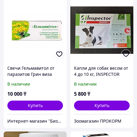
Свечи Гельмавитол от
Капли для собак весом от
паразитов Грин виза
4 до 10 кг, INSPECTOR
QUADRO от внешних и
В наличии
В наличии
внутренних паразитов, 1
пипетка
10 000
₸
5 800
₸
Купить
Купить
Интернет-магазин "Бизон" - территория выгодных приобретений
Зоомагазин ПРОКОРМ