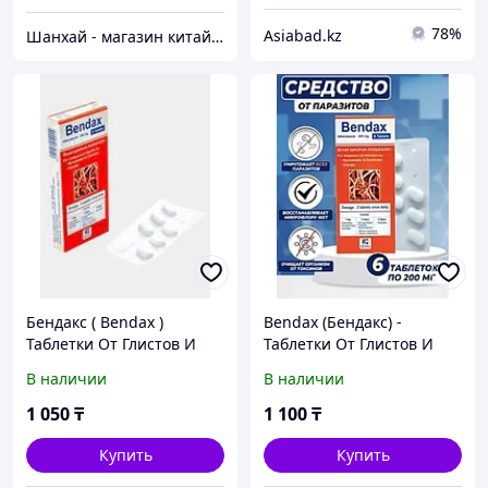
78%
Asiabad.kz
Шанхай - магазин китайских лечебных препаратов
Бендакс ( Bendax )
Bendax (Бендакс) -
Таблетки От Глистов И
Таблетки От Глистов И
Паразитов Для Детей
Паразитов Для Детей
В наличии
В наличии
Взрослых / Египет 6
Взрослых / Египет 6
таблеток
таблеток
1 050
₸
1 100
₸
Купить
Купить