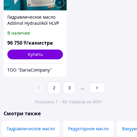
Гидравлическое масло
Addinol Hydrauliköl HLVP
46 TT
В наличии
96 750
₸/канистра
Купить
TOO "DariaCompany"
1
2
3
...
Показано 1 - 48 товаров из 400+
Смотри также
Гидравлическое масло
Редукторное масло
Вакуум