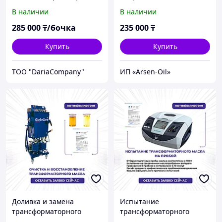
В наличии
В наличии
285 000
₸/бочка
235 000
₸
Купить
Купить
TOO "DariaCompany"
ИП «Arsen-Oil»
Доливка и замена
Испытание
трансформаторного
трансформаторного
масла в силовых
масла на пробой