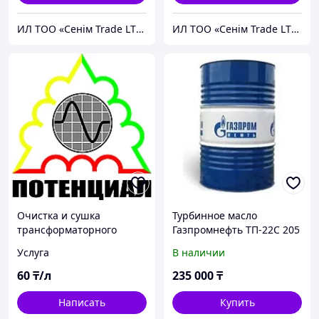
ИЛ ТОО «Сенiм Trade LTD»
ИЛ ТОО «Сенiм Trade LTD»
Очистка и сушка
Турбинное масло
трансформаторного
Газпромнефть ТП-22С 205
масла
л
Услуга
В наличии
60
₸/л
235 000
₸
Написать
Купить