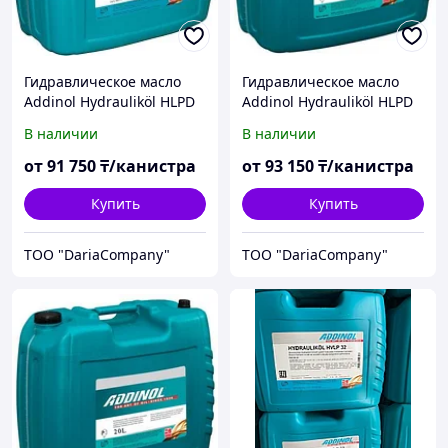
Гидравлическое масло
Гидравлическое масло
Addinol Hydrauliköl HLPD
Addinol Hydrauliköl HLPD
32
46
В наличии
В наличии
от
91 750
₸/канистра
от
93 150
₸/канистра
Купить
Купить
TOO "DariaCompany"
TOO "DariaCompany"