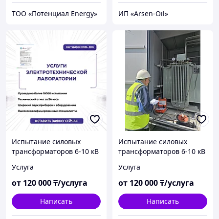
ТОО «‎Потенциал Energy»‎
ИП «Arsen-Oil»
Испытание силовых
Испытание силовых
трансформаторов 6-10 кВ
трансформаторов 6-10 кВ
и комплексные
и комплексные
Услуга
Услуга
испытания
испытания
трансформаторных
трансформаторных
от
120 000
₸/услуга
от
120 000
₸/услуга
подстанций ТП, КТП, РП
подстанций ТП, КТП, РП
20/0,4 кВ, 10/0,4 кВ, 6/
20/0,4 кВ, 10/0,4 кВ, 6/
Написать
Написать