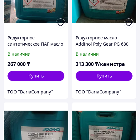
Редукторное
Редукторное масло
синтетическое ПАГ масло
Addinol Poly Gear PG 680
Addinol Poly Gear PG 460
В наличии
В наличии
267 000
₸
313 300
₸/канистра
Купить
Купить
TOO "DariaCompany"
TOO "DariaCompany"