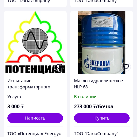
TOO "DariaCompany"
TOO "DariaCompany"
Испытание
Масло гидравлическое
трансформаторного
HLP 68
масла
Услуга
В наличии
3 000
₸
273 000
₸/бочка
Написать
Купить
ТОО «‎Потенциал Energy»‎
TOO "DariaCompany"