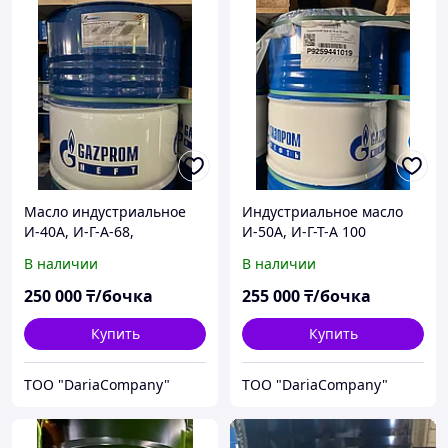
Масло индустриальное
Индустриальное масло
И-40А, И-Г-А-68,
И-50А, И-Г-Т-А 100
Газпромнефть
В наличии
В наличии
250 000
₸/бочка
255 000
₸/бочка
Купить
Купить
TOO "DariaCompany"
TOO "DariaCompany"