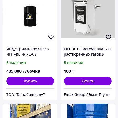
Индустриальное масло
MHT 410 Система анализа
ИГП-49, И-Г-С-68
растворенных газов и
влаги в
В наличии
В наличии
трансформаторном масле
405 000
₸/бочка
100
₸
Купить
Купить
TOO "DariaCompany"
Emak Group / Эмак Групп