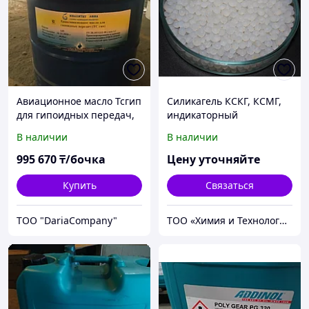
Авиационное масло Тсгип
Силикагель КСКГ, КСМГ,
для гипоидных передач,
индикаторный
бидон, 46 кг
В наличии
В наличии
995 670
₸/бочка
Цену уточняйте
Купить
Связаться
TOO "DariaCompany"
ТОО «Химия и Технология»