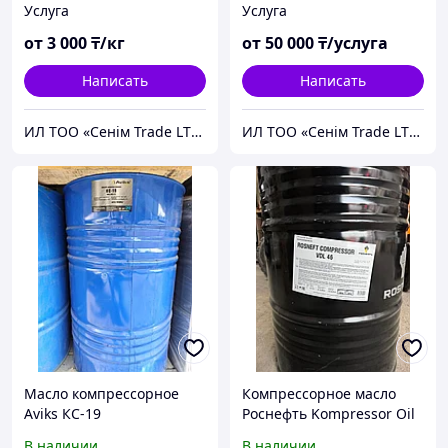
Услуга
Услуга
трансформаторах
от
3 000
₸/кг
от
50 000
₸/услуга
Написать
Написать
ИЛ ТОО «Сенiм Trade LTD»
ИЛ ТОО «Сенiм Trade LTD»
Масло компрессорное
Компрессорное масло
Aviks КС-19
Роснефть Kompressоr Oil
VG-46 VDL-46
В наличии
В наличии