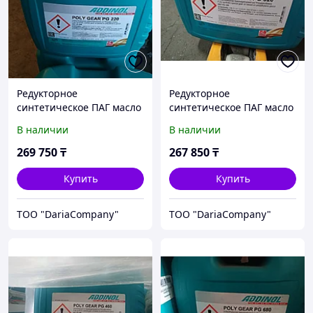
Редукторное
Редукторное
синтетическое ПАГ масло
синтетическое ПАГ масло
Addinol Poly Gear 220 PG
Addinol Poly Gear PG 320
В наличии
В наличии
269 750
₸
267 850
₸
Купить
Купить
TOO "DariaCompany"
TOO "DariaCompany"