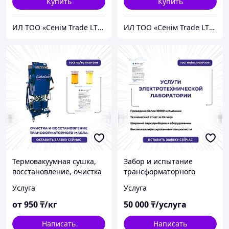
Купить
Купить
ИЛ ТОО «Сенiм Trade LTD»
ИЛ ТОО «Сенiм Trade LTD»
Термовакуумная сушка,
Забор и испытание
восстановление, очистка
трансформаторного
трансформаторного
масла на пробой
Услуга
Услуга
масла от влаги и
механических примесей
от
950
₸/кг
50 000
₸/услуга
Написать
Написать