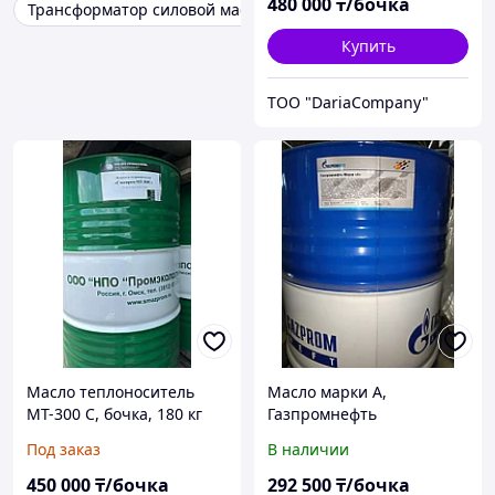
480 000
₸/бочка
Трансформатор силовой масляный ТМ
Купить
TOO "DariaCompany"
Масло теплоноситель
Масло марки А,
МТ-300 С, бочка, 180 кг
Газпромнефть
Под заказ
В наличии
450 000
₸/бочка
292 500
₸/бочка