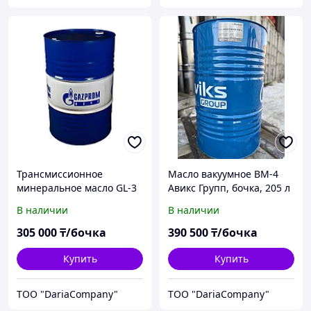
Трансмиссионное
Масло вакуумное ВМ-4
минеральное масло GL-3
Авикс Групп, бочка, 205 л
ТСп-15К
В наличии
В наличии
305 000
₸/бочка
390 500
₸/бочка
Купить
Купить
TOO "DariaCompany"
TOO "DariaCompany"