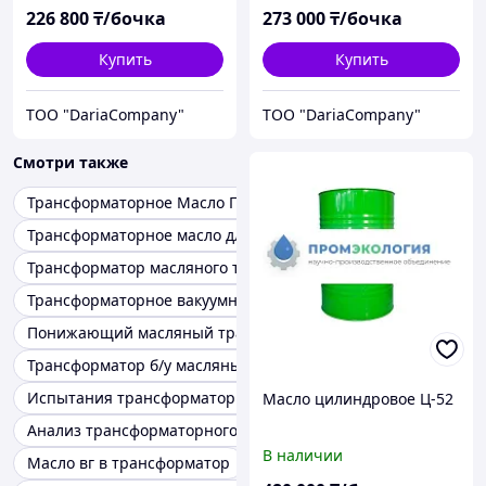
226 800
₸/бочка
273 000
₸/бочка
Купить
Купить
TOO "DariaCompany"
TOO "DariaCompany"
Смотри также
Трансформаторное Масло ГК
Трансформаторное масло для смазки
Трансформатор масляного типа
Трансформаторное вакуумное масло
Понижающий масляный трансформатор
Трансформатор б/у масляный
Испытания трансформаторного масла
Масло цилиндровое Ц-52
Анализ трансформаторного масла
В наличии
Масло вг в трансформатор