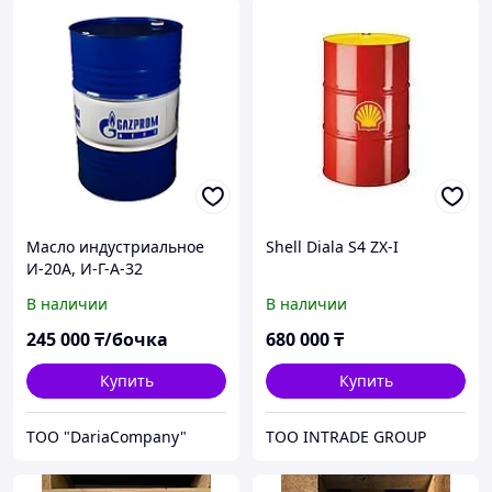
Масло индустриальное
Shell Diala S4 ZX-I
И-20А, И-Г-А-32
В наличии
В наличии
245 000
₸/бочка
680 000
₸
Купить
Купить
TOO "DariaCompany"
ТОО INTRADE GROUP