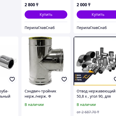
2 800
₸
2 000
₸
Купить
Купить
ПерилаГлавСнаб
ПерилаГлавСнаб
руба-
Сэндвич-тройник
Отвод нержавеющий
льный
нерж./нерж. Ф
50,8 х , угол 90, для
115/200мм (0,8мм)
поручня трубы с паз
В наличии
В наличии
20х20мм
от
2 687
.70
₸