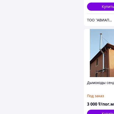
Купит
ТОО "АВИАПРОМСТАЛЬ"
Дымоходы сен
Под заказ
3 000
₸/пог.м
Купит