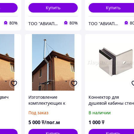
ь
Купить
Купить
80%
80%
8
ТОО "АВИАПРОМСТАЛЬ"
ТОО "АВИАПРОМСТАЛЬ"
двич
Изготовление
Коннектор для
комплектующих к
душевой кабины стен
модульным дымоходам
стекло 90°, 45х45
Под заказ
В наличии
5 000
₸/пог.м
1 000
₸
ь
Купить
Купить