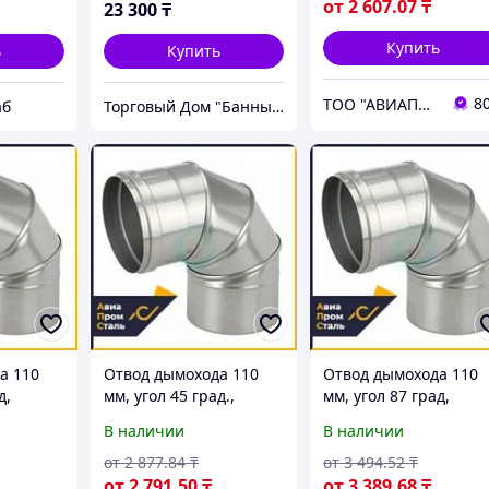
от
2 607
.07
₸
23 300
₸
Купить
ь
Купить
8
ТОО "АВИАПРОМСТАЛЬ"
аб
Торговый Дом "Банный мир"
а 110
Отвод дымохода 110
Отвод дымохода 110
д,
мм, угол 45 град.,
мм, угол 87 град,
сталь
нержавеющая сталь
нержавеющая сталь
В наличии
В наличии
AISI 430
AISI 430
от
2 877
.84
₸
от
3 494
.52
₸
от
2 791
.50
₸
от
3 389
.68
₸