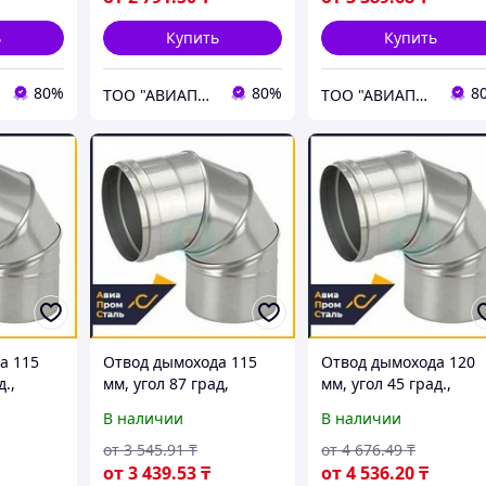
ь
Купить
Купить
80%
80%
8
ТОО "АВИАПРОМСТАЛЬ"
ТОО "АВИАПРОМСТАЛЬ"
а 115
Отвод дымохода 115
Отвод дымохода 120
д.,
мм, угол 87 град,
мм, угол 45 град.,
сталь
нержавеющая сталь
нержавеющая сталь
В наличии
В наличии
AISI 430
AISI 316
от
3 545
.91
₸
от
4 676
.49
₸
от
3 439
.53
₸
от
4 536
.20
₸