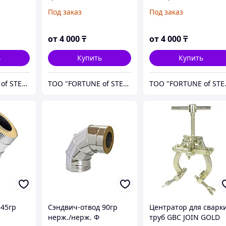
 из
изоляционные из
стали
Под заказ
Под заказ
стали
алюминия
от
4 000
₸
от
4 000
₸
ь
Купить
Купить
ТОО "FORTUNE of STEEL"
ТОО "FORTUNE of STEEL"
ТОО "
 45гр
Сэндвич-отвод 90гр
Центратор для сварк
нерж./нерж. Ф
труб GBC JOIN GOLD