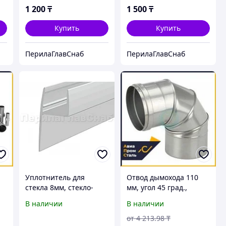
1 200
₸
1 500
₸
Купить
Купить
ПерилаГлавСнаб
ПерилаГлавСнаб
Уплотнитель для
Отвод дымохода 110
стекла 8мм, стекло-
мм, угол 45 град.,
ом
стекло 2,2 м.
нержавеющая сталь
В наличии
В наличии
AISI 316
от
4 213
.98
₸