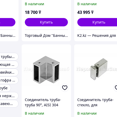
мм)
115/200мм (0,8мм)
JG/1-3
В наличии
В наличии
18 700
₸
43 995
₸
ь
Купить
Купить
Торговый Дом "Банный мир"
Торговый Дом "Банный мир"
Нержавеющие трубы отводы
Труба нержавеющая гнутая
Труба из нержавейки санкт
Нержавеющая гофра труба
рубе
Гофрированная нержавеющая труба Новое
Соединитель труба-
Соединитель труба-
Трубка из нержавеющей стали
труба 90°, AISI 304
стекло, для
прямоугольного трек
В наличии
В наличии