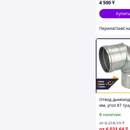
4 500
₸
Купит
ПерилаГлавСн
Отвод дымоход
мм, угол 87 гра
нержавеющая 
В наличии
AISI 316
от
6 218
.19
₸
от
6 031
.64
₸