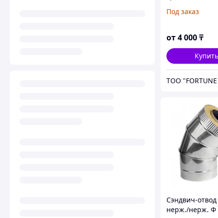
изоляционные
Под заказ
нержавеющей 
от
4 000
₸
Купит
Сэндвич-отвод
нерж./нерж. Ф