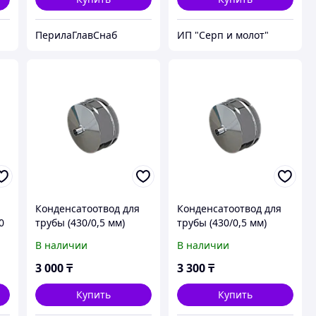
ПерилаГлавСнаб
ИП "Серп и молот"
Конденсатоотвод для
Конденсатоотвод для
0
трубы (430/0,5 мм)
трубы (430/0,5 мм)
Ф130 внешняя
Ф150 внешняя
В наличии
В наличии
3 000
₸
3 300
₸
Купить
Купить