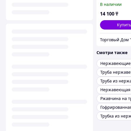
115/180мм (0,8
В наличии
14 100
₸
Купит
Смотри также
Ржавчина на т