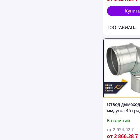
Купит
ТОО "АВИАПРОМСТАЛЬ"
Отвод дымоход
мм, угол 45 гра
нержавеющая 
В наличии
AISI 430
от
2 954
.92
₸
от
2 866
.28
₸