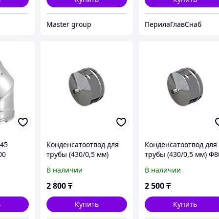
Master group
ПерилаГлавСнаб
 45
Конденсатоотвод для
Конденсатоотвод для
00
трубы (430/0,5 мм)
трубы (430/0,5 мм) Ф8
Ф115 внешняя
внешняя
В наличии
В наличии
2 800
₸
2 500
₸
ь
Купить
Купить