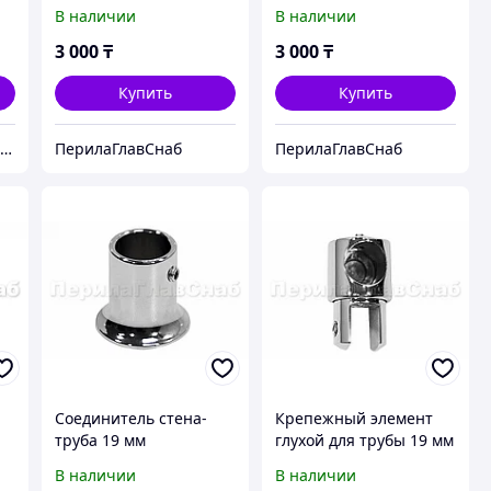
мм
В наличии
В наличии
3 000
₸
3 000
₸
Купить
Купить
K2.kz — Решения для металлообработки
ПерилаГлавСнаб
ПерилаГлавСнаб
Соединитель стена-
Крепежный элемент
труба 19 мм
глухой для трубы 19 мм
а
В наличии
В наличии