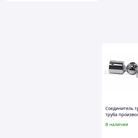
Соединитель т
труба произво
угол, нерж.
В наличии
полированный