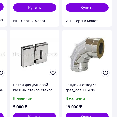
Купить
Купить
0%
ИП "Серп и молот"
ИП "Серп и молот"
Петля для душевой
Сэндвич отвод 90
а-
кабины стекло-стекло
градусов 115\200
180°, 90*55, AISI 304,
В наличии
В наличии
шлифованная
5 000
₸
19 000
₸
Купить
Купить