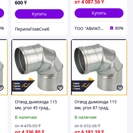
от
4 087
.56
₸
600
₸
Купить
Купить
0%
80%
ТОО "АВИАПРОМСТАЛЬ"
ПерилаГлавСнаб
Отвод дымохода 115
Отвод дымохода 115
мм, угол 45 град.,
мм, угол 87 град,
нержавеющая сталь
нержавеющая сталь
В наличии
В наличии
AISI 316
AISI 316
от
4 470
.93
₸
от
6 372
.36
₸
от
4 336
.80
₸
от
6 181
.19
₸