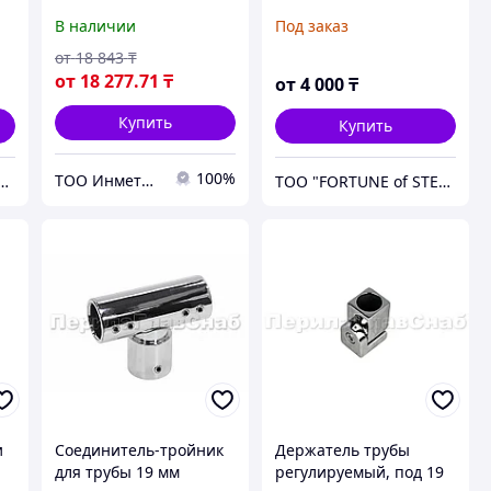
В наличии
Под заказ
от
18 843
₸
от
18 277
.71
₸
от
4 000
₸
Купить
Купить
100%
ТОО Инметпром
FORTUNE of STEEL"
ТОО "FORTUNE of STEEL"
и
Соединитель-тройник
Держатель трубы
для трубы 19 мм
регулируемый, под 19