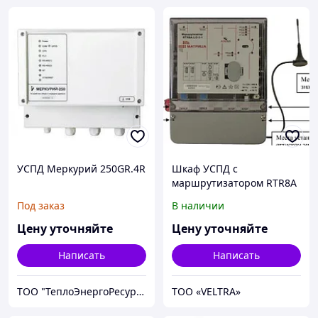
УСПД Меркурий 250GR.4R
Шкаф УСПД с
маршрутизатором RTR8A
LRsGE-2-1RUFG (DC1S.2-1)
Под заказ
В наличии
Цену уточняйте
Цену уточняйте
Написать
Написать
ТОО "ТеплоЭнергоРесурс"- Греющий кабель RAYCHEM, Теплый пол, Приборы учета
ТОО «VELTRA»