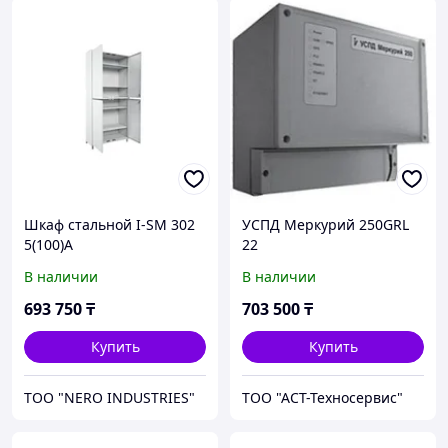
Шкаф стальной I-SM 302
УСПД Меркурий 250GRL
5(100)А
22
1\1.D.R.P.O.2RF.2RS.УСПД.V
В наличии
В наличии
R.L
693 750
₸
703 500
₸
Купить
Купить
ТОО "NERO INDUSTRIES"
ТОО "АСТ-Техносервис"