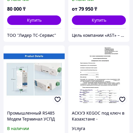
80 000
₸
от
79 950
₸
Купить
Купить
ТОО "Лидер ТС-Сервис"
Цель компании «AST» – создавать, поддерживать комфорт и экономию для потребителя тепла
Промышленный RS485
АСКУЭ KEGOC под ключ в
Модем Терминал УСПД
Казахстане -
2G | 3G | 4G | LTE
документация, установка,
В наличии
Услуга
настройка и