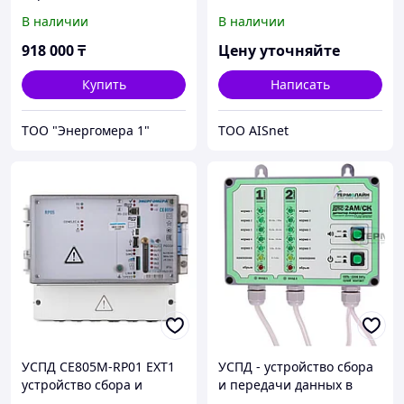
СЕ805М-T-RP05 EXT4
В наличии
В наличии
918 000
₸
Цену уточняйте
Купить
Написать
ТОО "Энергомера 1"
ТОО AISnet
УСПД CE805M-RP01 EXT1
УСПД - устройство сбора
устройство сбора и
и передачи данных в
передачи данных
комплекте с Детектором