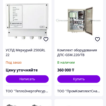
УСПД Меркурий 250GRL
Комплект оборудования
22
ДПС-GSM.220/ТВ
Под заказ
В наличии
Цену уточняйте
360 000
₸
Написать
Купить
ТОО "ТеплоЭнергоРесурс"- Греющий кабель RAYCHEM, Теплый пол, Приборы учета
ТОО "ПромКомплектСнаб"