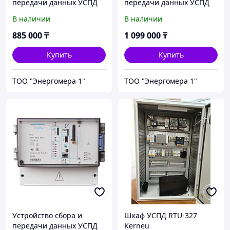
передачи данных УСПД
передачи данных УСПД
СЕ805М-PL03 EXT1, PLC
СЕ805М-T-RP04
В наличии
В наличии
для СПОДЕС
885 000
₸
1 099 000
₸
Купить
Купить
ТОО "Энергомера 1"
ТОО "Энергомера 1"
Устройство сбора и
Шкаф УСПД RTU-327
передачи данных УСПД
Kerneu