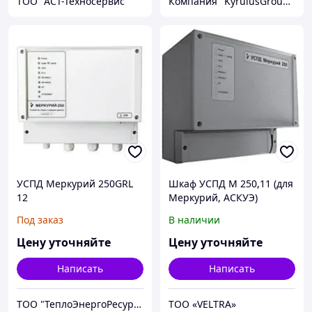
ТОО "АСТ-Техносервис"
Компания "KyrulusGroupCompany"
УСПД Меркурий 250GRL
Шкаф УСПД М 250,11 (для
12
Меркурий, АСКУЭ)
Под заказ
В наличии
Цену уточняйте
Цену уточняйте
Написать
Написать
ТОО "ТеплоЭнергоРесурс"- Греющий кабель RAYCHEM, Теплый пол, Приборы учета
ТОО «VELTRA»