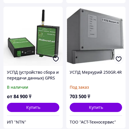
УСПД (устройство сбора и
УСПД Меркурий 250GR.4R
передачи данных) GPRS
терминал Robustel
В наличии
Под заказ
от
84 900
₸
703 500
₸
Купить
Купить
ИП "NTN"
ТОО "АСТ-Техносервис"