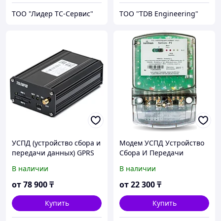
ТОО "Лидер ТС-Сервис"
ТОО "TDB Engineering"
УСПД (устройство сбора и
Модем УСПД Устройство
передачи данных) GPRS
Сбора И Передачи
терминал TELEOFIS
Данных SaiCOM P3
В наличии
В наличии
от
78 900
₸
от
22 300
₸
Купить
Купить