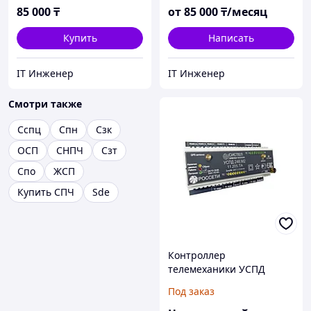
сопровождение, гарантия
85 000
₸
от
85 000
₸/месяц
от 5 лет
Купить
Написать
IT Инженер
IT Инженер
Смотри также
Сспц
Спн
Сзк
ОСП
СНПЧ
Сзт
Спо
ЖСП
Купить СПЧ
Sde
Контроллер
телемеханики УСПД
248.М2
Под заказ