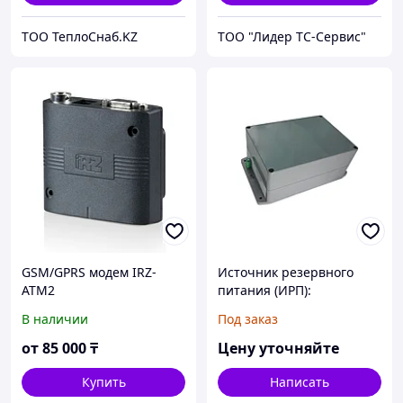
ТОО ТеплоСнаб.KZ
ТОО "Лидер ТС-Сервис"
GSM/GPRS модем IRZ-
Источник резервного
ATM2
питания (ИРП):
МТК-30.ИРП
В наличии
Под заказ
от
85 000
₸
Цену уточняйте
Купить
Написать