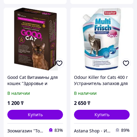
Good Cat Витамины для
Odour Killer for Cats 400 г
кошек "Здоровье и
Устранитель запахов для
Энергия", 90 таб.
кошек
В наличии
В наличии
1 200
₸
2 650
₸
Купить
Купить
83%
89%
Зоомагазин "Толстый кот"
Astana Shop - Интернет Магазин