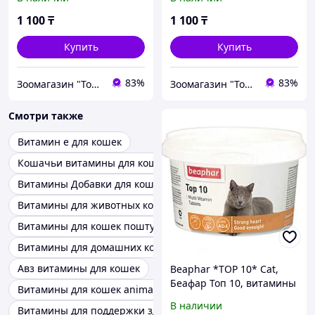
таб.
1 100
₸
1 100
₸
Купить
Купить
83%
83%
Зоомагазин "Толстый кот"
Зоомагазин "Толстый кот"
Смотри также
Витамин е для кошек
Кошачьи витамины для кошек
Витамины Добавки для кошек
Витамины для животных кошек
Витамины для кошек поштучно
Витамины для домашних кошек
Авз витамины для кошек
Beaphar *ТОР 10* Cat,
Беафар Топ 10, витамины
Витамины для кошек animall
для кошек, уп. 180табл.
В наличии
Витамины для поддержки здоровья кошек