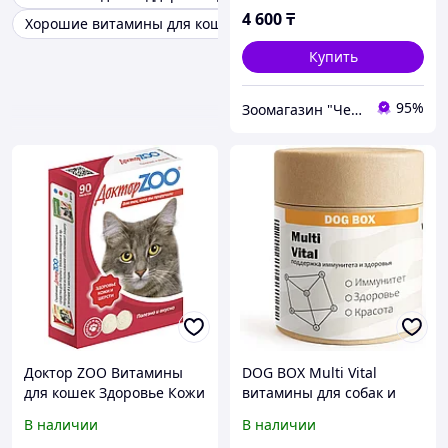
4 600
₸
Хорошие витамины для кошек
Купить
95%
Зоомагазин "Чемпион"
Доктор ZOO Витамины
DOG BOX Multi Vital
для кошек Здоровье Кожи
витамины для собак и
и Шерсти 90т с биотином
кошек 150 таблеток
В наличии
В наличии
и таурином