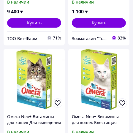
В наличии
В наличии
9 400
₸
1 100
₸
Купить
Купить
71%
83%
ТОО Вет-Фарм
Зоомагазин "Толстый кот"
Омега Neo+ Витамины
Омега Neo+ Витамины
для кошек Для выведения
для кошек Блестящая
шерсти из желудка, 90
шерсть, 90 таб.
В наличии
В наличии