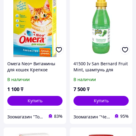
Омега Neo+ Витамины
41500 Iv San Bernard Fruit
для кошек Крепкое
Mint, шампунь для
здоровье, 90 таб.
любого типа шерсти с
В наличии
В наличии
витамином В6,500 мл.
1 100
₸
7 500
₸
Купить
Купить
83%
95%
Зоомагазин "Толстый кот"
Зоомагазин "Чемпион"