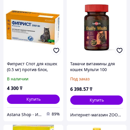
Фиприст Спот для кошек
Тамачи витамины для
(0.5 мг) против блох,
кошек Мульти 100
вшей, клещей
таблеток Т703
В наличии
Под заказ
4 300
₸
6 398
.57
₸
Купить
Купить
89%
Astana Shop - Интернет Магазин
Интернет-магазин ZOOVET.KZ