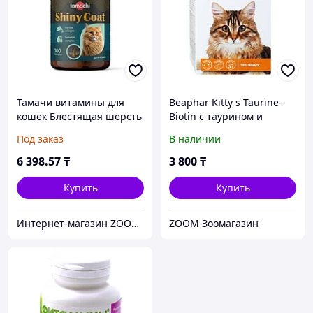
Тамачи витамины для
Beaphar Kitty s Taurine-
кошек Блестящая шерсть
Biotin с таурином и
100 таблеток Т702
биотином для кошек, 180
Под заказ
В наличии
таб.
6 398
.57
₸
3 800
₸
Купить
Купить
Интернет-магазин ZOOVET.KZ
ZOOM Зоомагазин