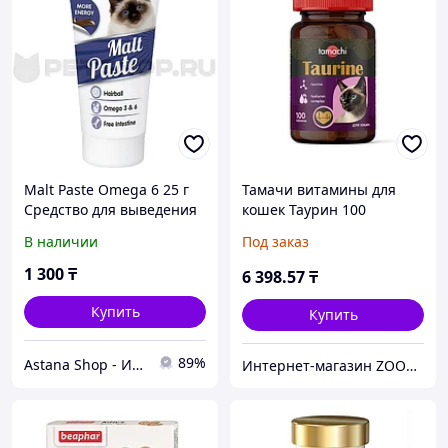
Malt Paste Omega 6 25 г
Тамачи витамины для
Средство для выведения
кошек Таурин 100
шерсти из желудка кошек
таблеток Т705
В наличии
Под заказ
и котят
1 300
₸
6 398
.57
₸
Купить
Купить
89%
Astana Shop - Интернет Магазин
Интернет-магазин ZOOVET.KZ