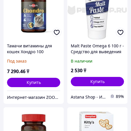
Тамачи витамины для
Malt Paste Omega 6 100 г -
кошек Хондро 100
Средство для выведения
таблеток Т701
шерсти из желудка кошек
Под заказ
В наличии
и котят
2 530
₸
7 290
.46
₸
Купить
Купить
89%
Astana Shop - Интернет Магазин
Интернет-магазин ZOOVET.KZ