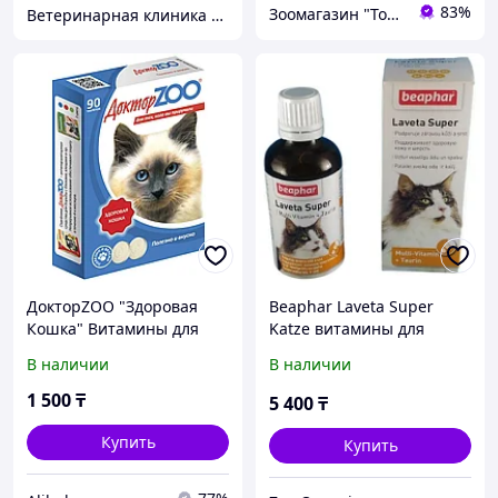
83%
Зоомагазин "Толстый кот"
Ветеринарная клиника ИП Барыс
ДокторZOO "Здоровая
Beaphar Laveta Super
Кошка" Витамины для
Katze витамины для
кошек 90таб
кошек 50 мл
В наличии
В наличии
1 500
₸
5 400
₸
Купить
Купить