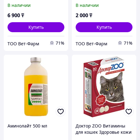
В наличии
В наличии
6 900
₸
2 000
₸
Купить
Купить
71%
71%
ТОО Вет-Фарм
ТОО Вет-Фарм
Аминолайт 500 мл
Доктор ZOO Витамины
для кошек Здоровье кожи
и шерсти, 90 таб.