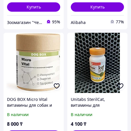
Купить
Купить
95%
77%
Зоомагазин "Чемпион"
Alibaha
DOG BOX Micro Vital
Unitabs SterilCat,
витамины для собак и
витамины для
кошек 200 таблеток
стерилизованных кошек
В наличии
В наличии
и котов,предотвращают
образование мочевых
8 000
₸
4 100
₸
камней,120 таб