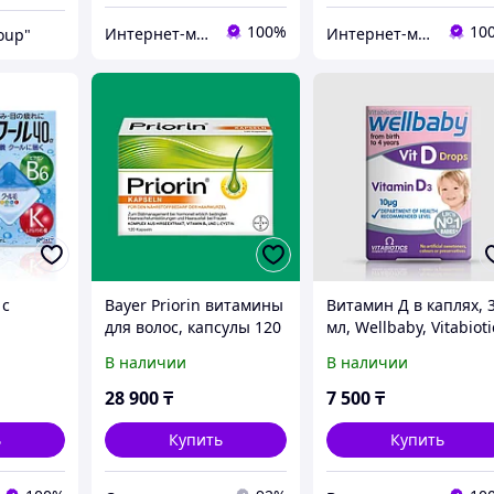
100%
10
Интернет-магазин "Лимонный островок"
Интернет-магазин "Лимонный островок"
oup"
 с
Bayer Priorin витамины
Витамин Д в каплях, 
для волос, капсулы 120
мл, Wellbaby, Vitabioti
и, с
шт
В наличии
В наличии
o, ИС 5,
28 900
₸
7 500
₸
ь
Купить
Купить