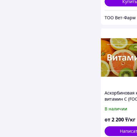
Купит
ТОО Вет-Фарм
Аскорбиновая 
витамин С (F
В наличии
от
2 200
₸/кг
Написа