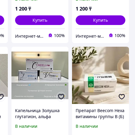
s
Yinqiao Pian), 24 табл.
Yinqiao Pian), 24 табл.
1 200
₸
1 200
₸
Купить
Купить
0%
100%
100%
Интернет-магазин "Лимонный островок"
Интернет-магазин "Лимонный островок"
Капельница Золушка
Препарат Beecom Hexa
и
глутатион, альфа
витамины группы В (Б)
липоевая кислота и
внутривенно
В наличии
В наличии
витамин С
витамины B1, B2, B3,
B5, B6, B7