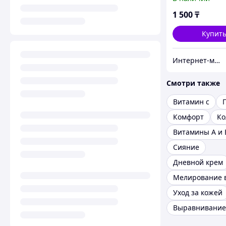
1 500
₸
Купит
Интернет-магазин "Лимонный островок"
Смотри также
Витамин c
Комфорт
Ко
Витамины A и 
Сияние
Дневной крем
Мелирование 
Уход за кожей
Выравнивание