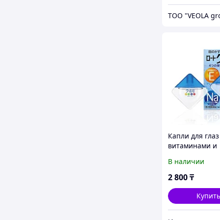
ТОО "VEOLA gr
Капли для глаз
витаминами и
аминокислотам
В наличии
охлаждающим
эффектом, Roht
2 800
₸
12 мл
Купит