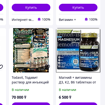
Купить
Купить
0%
100%
100%
Интернет-магазин "Лимонный островок"
Витамин +
Todavit, Тодавит
Магний + витамины
раствор для инъекций
Д3, К2, В6 таблетках от
2 мл (витамины группы
Nutraxin (Турция)
В наличии
В наличии
B)
й,
70 000
₸
6 500
₸