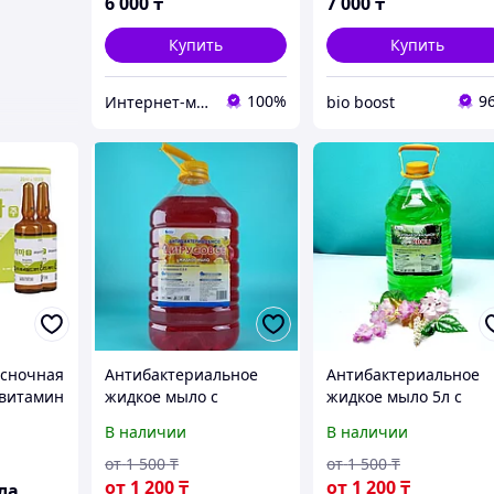
6 000
₸
7 000
₸
(Турция)
Купить
Купить
100%
9
Интернет-магазин "Лимонный островок"
bio boost
есночная
Антибактериальное
Антибактериальное
 витамин
жидкое мыло с
жидкое мыло 5л с
увлажняющим
увлажняющим
В наличии
В наличии
комплексом с
комплексом с
витаминами C, D, E 5
витаминами C, D, E.
от
1 500
₸
от
1 500
₸
литров. HML-01C
HML-01X
от
1 200
₸
от
1 200
₸
ла