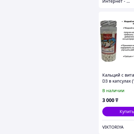
Интернет - магазин "Все лучшее из Индии"
Кальций с вит
D3 в капсулах 
кальций")
В наличии
3 000
₸
Купит
VIKTORIYA