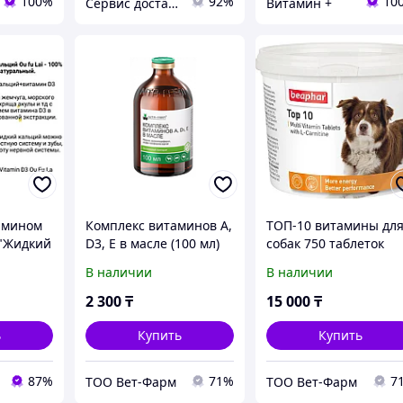
100%
92%
10
Сервис доставки здоровья
Витамин +
амином
Комплекс витаминов А,
ТОП-10 витамины дл
("Жидкий
D3, Е в масле (100 мл)
собак 750 таблеток
В наличии
В наличии
2 300
₸
15 000
₸
ь
Купить
Купить
87%
71%
7
ТОО Вет-Фарм
ТОО Вет-Фарм