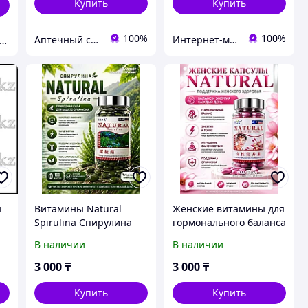
Купить
Купить
100%
100%
Аптечный склад Турция
Интернет-магазин "Лимонный островок"
aqam Health Store Arbat
н
Витамины Natural
Женские витамины для
Spirulina Спирулина
гормонального баланса
Очищение организма
и женского здоровья,
В наличии
В наличии
s
100 капсул
3 000
₸
3 000
₸
Купить
Купить