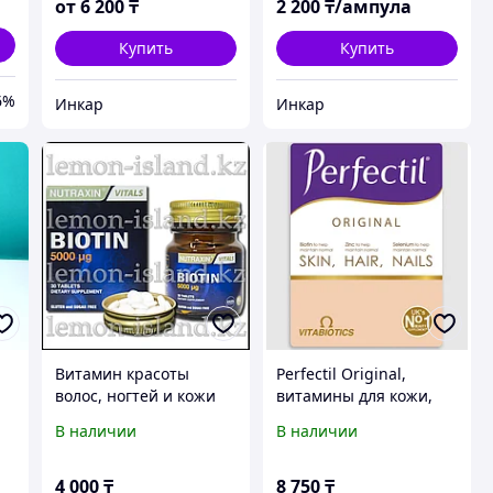
от
6 200
₸
2 200
₸/ампула
Купить
Купить
6%
Инкар
Инкар
Витамин красоты
Perfectil Original,
волос, ногтей и кожи
витамины для кожи,
биотин (В7) от Nutraxin
ногтей и волос, 30
В наличии
В наличии
(Турция)
табл, Vitabiotics
4 000
₸
8 750
₸