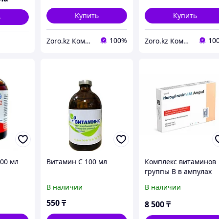
Купить
Купить
ь
100%
10
Zoro.kz Компаниясы
Zoro.kz Компаниясы
100 мл
Витамин С 100 мл
Комплекс витаминов
группы B в ампулах
Norogrizovim
В наличии
В наличии
(Норогризовим),
раствор для инъекци
550
₸
8 500
₸
10 ампул