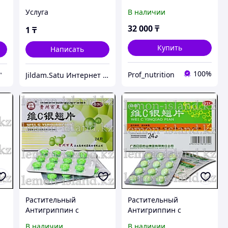
Премиум качества из
Pyrophosphate 100 ml
Услуга
В наличии
Турции
32 000
₸
1
₸
Купить
Написать
100%
Prof_nutrition
"
Jildam.Satu Интернет магазин
Растительный
Растительный
Антигриппин с
Антигриппин с
а
витамином С (Wei C
витамином С (Wei C
В наличии
В наличии