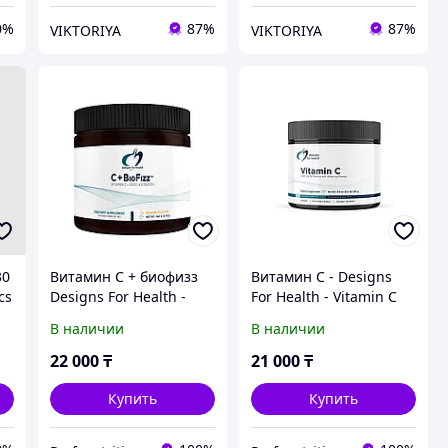
0%
87%
87%
VIKTORIYA
VIKTORIYA
30
Витамин С + биофизз
Витамин С - Designs
cs
Designs For Health -
For Health - Vitamin C
CBF144 - C+BioFizz 144
Buffered Powder - 240
В наличии
В наличии
gr
gr
22 000
₸
21 000
₸
Купить
Купить