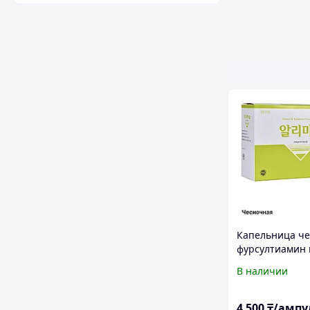
Капельница ч
фурсултиамин
В1 чеснок для
В наличии
инъекций
4 500
₸/ампу