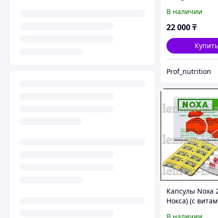
Liposomal Vita
В наличии
мл
22 000
₸
Купит
Prof_nutrition
Капсулы Noxa 2
Нокса) (с вита
цена за 1 блис
В наличии