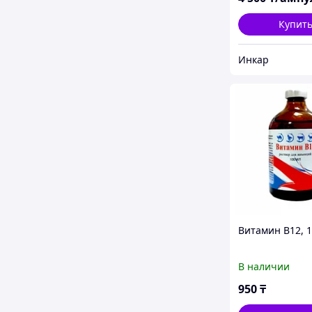
Купит
Инкар
Витамин В12, 
В наличии
950
₸