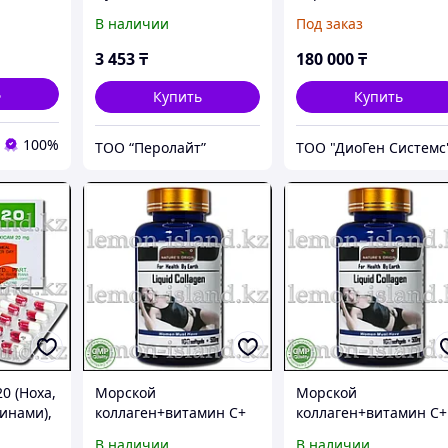
min C 120
40 с алоэ вера и
В12, 96 /Monobind,
В наличии
Под заказ
витамином E, 50 г
США. ИФА-набор
3 453
₸
180 000
₸
ь
Купить
Купить
100%
ТОО “Перолайт”
ТОО "ДиоГен Системс
0 (Ноха,
Морской
Морской
минами),
коллаген+витамин С+
коллаген+витамин С+
тер
гиалуроновая кислота
гиалуроновая кислот
В наличии
В наличии