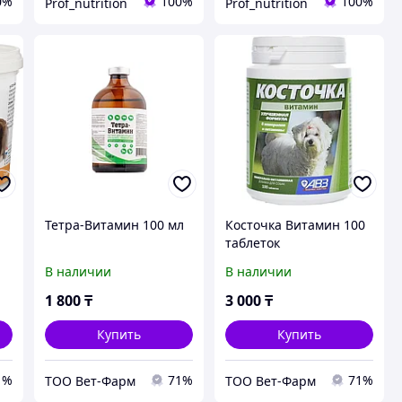
0%
100%
100%
Prof_nutrition
Prof_nutrition
я
Тетра-Витамин 100 мл
Косточка Витамин 100
таблеток
В наличии
В наличии
1 800
₸
3 000
₸
Купить
Купить
1%
71%
71%
ТОО Вет-Фарм
ТОО Вет-Фарм