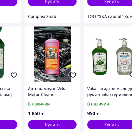
ь
Купить
Купить
Complex Snab
мытья
Автошампунь Voka
Voka - жидкое мыло д
блоко),
Motor Cleaner
рук антибактериальн
Concentrate 1 л
1 литр .РК
В наличии
В наличии
1 850
₸
950
₸
ь
Купить
Купить