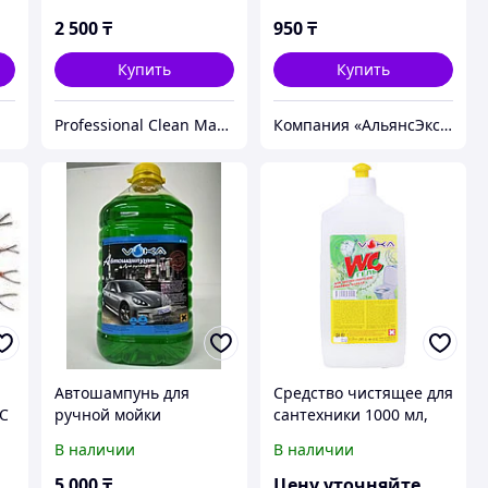
2 500
₸
950
₸
Купить
Купить
Professional Clean Magic
Компания «АльянсЭксперт» - Комплексное решение для Вашего Бизнеса!
Автошампунь для
Средство чистящее для
VC
ручной мойки
сантехники 1000 мл,
автомобиля VOKA, 5 л
щелочное,
В наличии
В наличии
дезинфиц.гель, Voka
WC ge
5 000
₸
Цену уточняйте