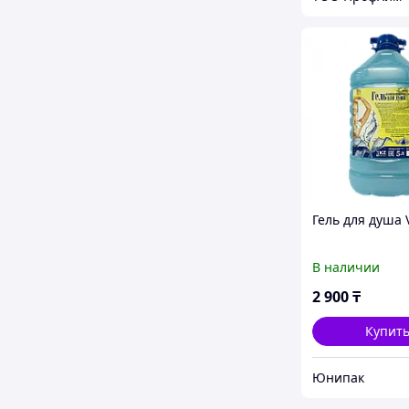
Гель для душа V
В наличии
2 900
₸
Купит
Юнипак