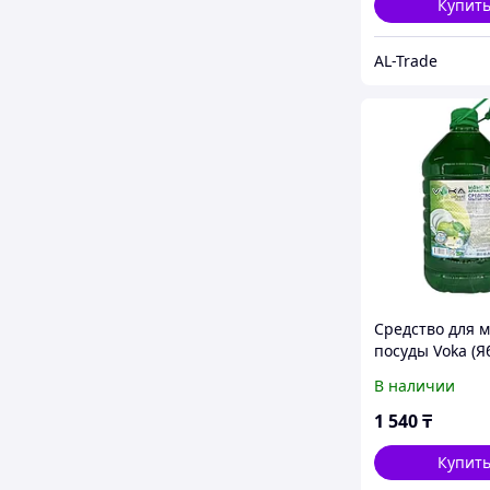
Купит
AL-Trade
Средство для 
посуды Voka (Я
5л
В наличии
1 540
₸
Купит