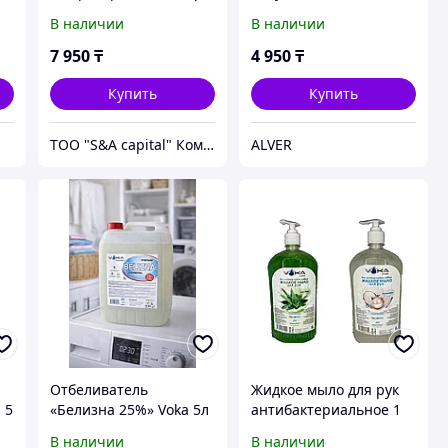
Voka АНТИЖИР
VOKA 5л Канистра
В наличии
В наличии
PROFESSIONAL 5л
канистра
7 950
₸
4 950
₸
Купить
Купить
ТОО "S&A capital" Комплексное снабжение вашего предприятия.
ALVER
Отбеливатель
Жидкое мыло для рук
 5
«Белизна 25%» Voka 5л
антибактериальное 1
литр .Voka
В наличии
В наличии