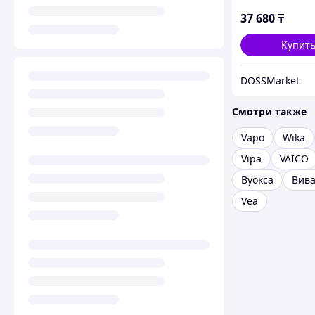
37 680
₸
Купит
DOSSMarket
Смотри также
Vapo
Wika
Vipa
VAICO
Вуокса
Вива
Vea