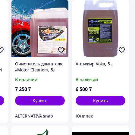
Очиститель двигателя
Антижир Voka, 5 л
AN
«Motor Cleaner», 5л
канистра, VOKA
В наличии
В наличии
7 250
₸
6 500
₸
Купить
Купить
ALTERNATIVA snab
Юнипак