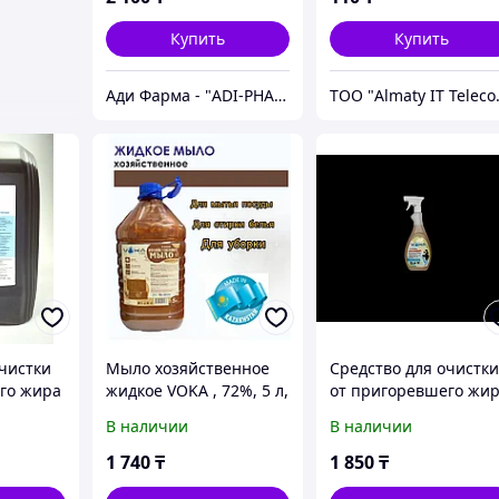
Купить
Купить
Ади Фарма - "ADI-PHARMA" медицинские товары и бытовая химия.
ТОО "
очистки
Мыло хозяйственное
Средство для очистк
го жира
жидкое VOKA , 72%, 5 л,
от пригоревшего жи
ПЭТ
Voka АНТИЖИР
В наличии
В наличии
5 л,
PROFESSIONAL, 750
мл.с тригером
1 740
₸
1 850
₸