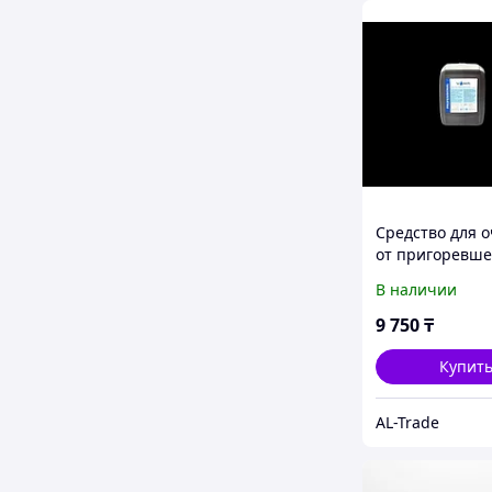
Средство для 
от пригоревше
Voka АНТИЖИР
В наличии
PROFESSIONAL 
канистра
9 750
₸
Купит
AL-Trade