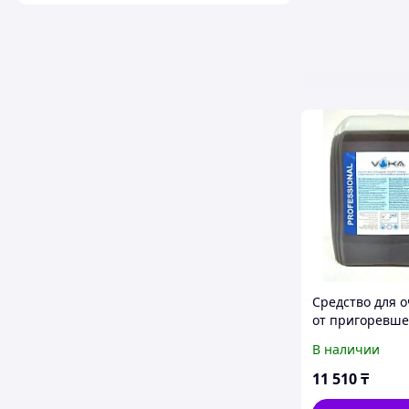
Средство для 
от пригоревше
Voka АНТИЖИР
В наличии
PROFESSIONAL, 
канистра
11 510
₸