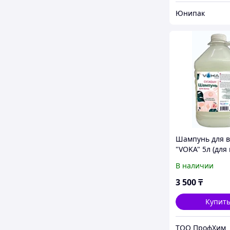
Юнипак
Шампунь для в
"VOKA" 5л (для 
типов волос)
В наличии
3 500
₸
Купит
ТОО ПрофХим