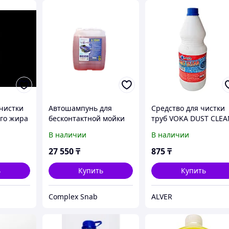
очистки
Автошампунь для
Средство для чистки
го жира
бесконтактной мойки
труб VOKA DUST CLE
XXL FOAM, 20л
жидкий 1 л
В наличии
В наличии
5л
канистра, VOKA, 1:4
27 550
₸
875
₸
ь
Купить
Купить
Complex Snab
ALVER