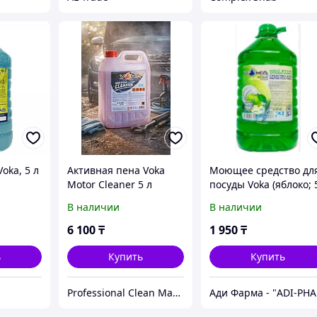
oka, 5 л
Активная пена Voka
Моющее средство дл
Motor Cleaner 5 л
посуды Voka (яблоко; 
л)
В наличии
В наличии
6 100
₸
1 950
₸
ь
Купить
Купить
Professional Clean Magic
Ади