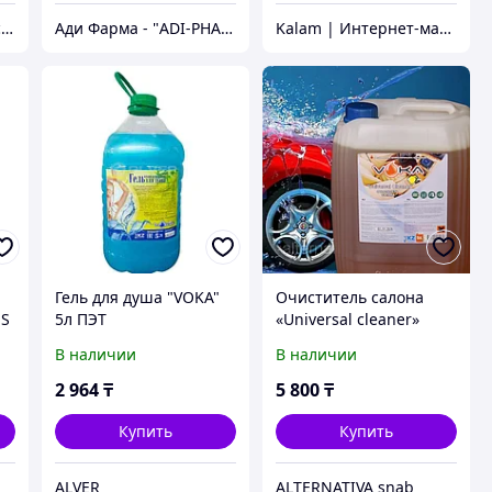
Компания «АльянсЭксперт» - Комплексное решение для Вашего Бизнеса!
Ади Фарма - "ADI-PHARMA" медицинские товары и бытовая химия.
Kalam | Интернет-магазин офисных товаров в Алматы
Гель для душа "VOKA"
Очиститель салона
 S
5л ПЭТ
«Universal cleaner»
(Химчистка), 5л
В наличии
В наличии
канистра, VOKA
2 964
₸
5 800
₸
Купить
Купить
ALVER
ALTERNATIVA snab