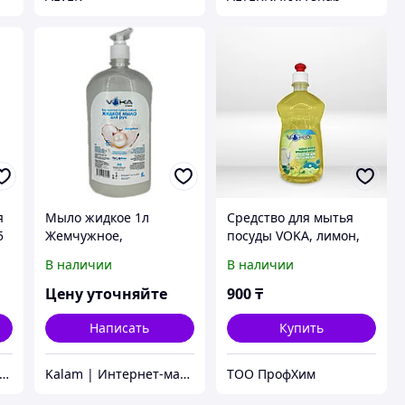
я
Мыло жидкое 1л
Средство для мытья
5
Жемчужное,
посуды VOKA, лимон,
антибактериальное, с
500 мл
В наличии
В наличии
дозатором "Voka"
Цену уточняйте
900
₸
Написать
Купить
 Фарма - "ADI-PHARMA" медицинские товары и бытовая химия.
Kalam | Интернет-магазин офисных товаров в Алматы
ТОО ПрофХим