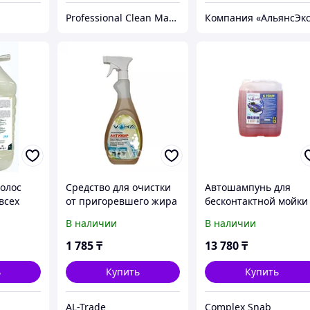
Professional Clean Magic
олос
Средство для очистки
Автошампунь для
всех
от пригоревшего жира
бесконтактной мойки
Voka АНТИЖИР
FOAM, 20л канистра,
В наличии
В наличии
PROFESSIONAL, 750
VOKA, 1:3
мл.с тригером
1 785
₸
13 780
₸
ь
Купить
Купить
AL-Trade
Complex Snab