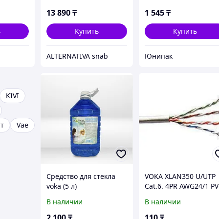
PROFESSIONAL, Voka, 5
л, канистра
13 890
₸
1 545
₸
ь
Купить
Купить
ALTERNATIVA snab
Юнипак
KIVI
т
Vae
Средство для стекла
VOKA XLAN350 U/UTP
voka (5 л)
Cat.6. 4РR AWG24/1 P
В наличии
В наличии
2 100
₸
110
₸