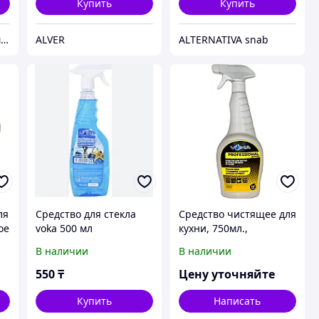
Купить
Купить
ТОО "S&A capital" Комплексное снабжение вашего предприятия.
ALVER
ALTERNATIVA snab
ля
Средство для стекла
Средство чистящее для
ое
voka 500 мл
кухни, 750мл.,
концентрат, Антижир
В наличии
В наличии
спрей с триггером Voka
550
₸
Цену уточняйте
Купить
Написать