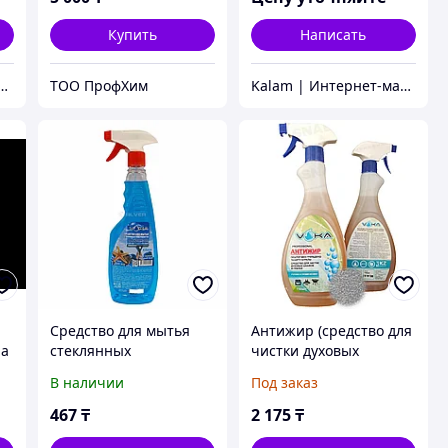
Купить
Написать
Almaty IT Telecom"
ТОО ПрофХим
Kalam | Интернет-магазин офисных товаров в Алматы
и
Средство для мытья
Антижир (средство для
ра
стеклянных
чистки духовых
поверхностей VOKA
шкафов и грилей)
В наличии
Под заказ
500 мл
PROFESSIONAL, Voka,
750 мл, с тригером
467
₸
2 175
₸