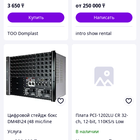
3 650
₸
от
250 000
₸
Купить
Написать
ТОО Domplast
intro show rental
Цифровой стейдж бокс
Плата PCI-1202LU CR 32-
DM48\24 (48 mic/line
ch, 12-bit, 110KS/s Low
inputs, 24 line outputs)
Gain Multi-function DAQ
Услуга
В наличии
Board (1k word FIFO)