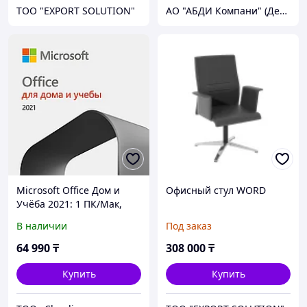
ТОО "EXPORT SOLUTION"
АО "АБДИ Компани" (Департамент Учебного Оборудования)
Microsoft Office Дом и
Офисный стул WORD
Учёба 2021: 1 ПК/Мак,
однократная покупка,
В наличии
Под заказ
Word, Excel, PowerPoint,
ESD (79G-05338)
64 990
₸
308 000
₸
Купить
Купить