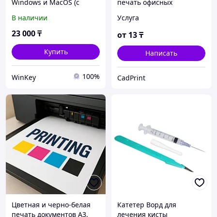
Windows и MacOS (с
печать офисных
привязкой)
документов A4, Word, PDF,
В наличии
Услуга
JPG, Excel
23 000
₸
от
13
₸
Купить
Написать
100%
WinKey
CadPrint
Цветная и черно-белая
Катетер Ворд для
печать документов A3,
лечения кисты