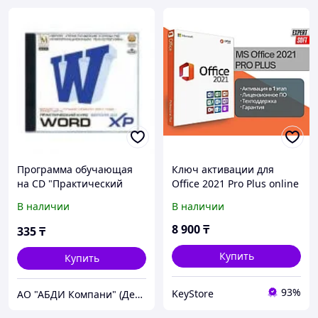
Программа обучающая
Ключ активации для
на CD "Практический
Office 2021 Pro Plus online
курс Word-2000"
лицензия
В наличии
В наличии
8 900
₸
335
₸
Купить
Купить
93%
KeyStore
АО "АБДИ Компани" (Департамент Учебного Оборудования)