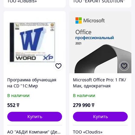
ТОО «Cloudis»
ТОО "EXPORT SOLUTION"
Программа обучающая
Microsoft Office Pro: 1 ПК/
на CD "1С:Мир
Мак, однократная
компью.TeachPro MS
покупка, Word, Excel,
В наличии
В наличии
Word 2000"
PowerPoint, ESD (269-
17192)
552
₸
279 990
₸
Купить
Купить
АО "АБДИ Компани" (Департамент Учебного Оборудования)
ТОО «Cloudis»