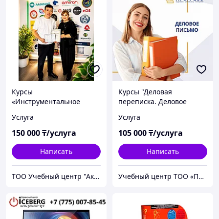
Курсы
Курсы "Деловая
«Инструментальное
переписка. Деловое
обучение программы
письмо" в УЦ "Прогресс"
Услуга
Услуга
Excel»
Алматы
150 000
₸/услуга
105 000
₸/услуга
Написать
Написать
ТОО Учебный центр "Академия Бизнеса"
Учебный центр ТОО «ПРОГРЕСС&CO»