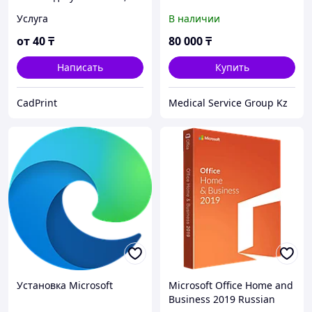
Word, PDF, JPG, Excel
бартолиновой железы
Услуга
В наличии
Word Bartholin s Catheter
Kit
от
40
₸
80 000
₸
Написать
Купить
CadPrint
Medical Service Group Kz
Установка Microsoft
Microsoft Office Home and
Business 2019 Russian