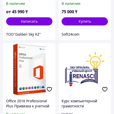
Kazakhstan Only
В наличии
В наличии
Medialess.
от
45 990
₸
75 000
₸
Написать
Купить
ТОО"Golden Sky KZ"
Soft24com
Office 2016 Professional
Курс компьютерной
Plus Привязка к учетной
грамотности
записи.