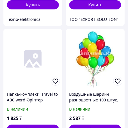
Купить
Купить
Texno-elektronica
ТОО "EXPORT SOLUTION"
Папка-комплект "Travel to
Воздушные шарики
ABC word-Әріптер
разноцветные 100 штук,
әлеміне саяхат-
Happy word
В наличии
В наличии
Путешествие мир букв"
(ф.А4, 10 шт., на каз.-рус.-
1 825
₸
2 587
₸
анг.яз, глянц.)