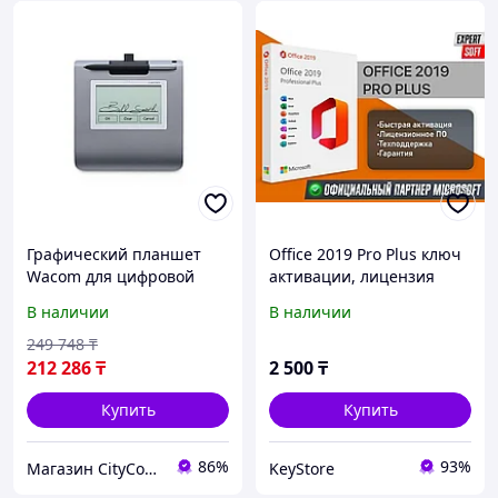
Графический планшет
Office 2019 Pro Plus ключ
Wacom для цифровой
активации, лицензия
подписи STU-430-CH2
В наличии
В наличии
249 748
₸
212 286
₸
2 500
₸
Купить
Купить
86%
93%
Магазин CityCom.kz +7-727-250-1209
KeyStore