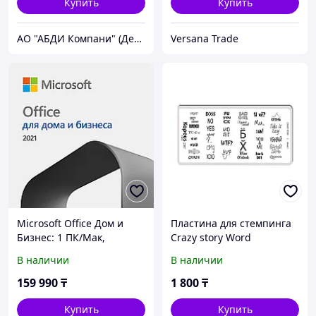
Купить
Купить
АО "АБДИ Компани" (Департамент Учебного Оборудования)
Versana Trade
Microsoft Office Дом и
Пластина для стемпинга
Бизнес: 1 ПК/Мак,
Crazy story Word
однократная покупка,
В наличии
В наличии
Word, Excel, PowerPoint,
ESD (T5D-03484)
159 990
₸
1 800
₸
Купить
Купить