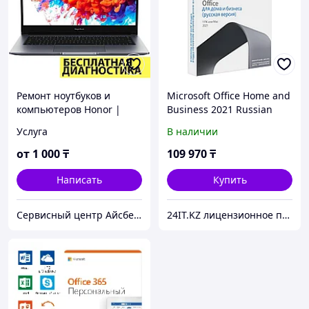
Ремонт ноутбуков и
Microsoft Office Home and
компьютеров Honor |
Business 2021 Russian
MagicBook в Алматы
Kazakhstan Only
Услуга
В наличии
Medialess P6, 1ПК, BOX
от
1 000
₸
109 970
₸
Написать
Купить
Сервисный центр Айсберг24
24IT.KZ лицензионное программное обеспечение и комплектующие для ноутбуков