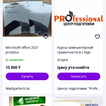
Microsoft office 2021
Курсы компьютерной
pro/plus
грамотности в г.Нур-
Султан (Астана)
В наличии
Услуга
15 000
₸
Цену уточняйте
Купить
Написать
Madiyartech.kz
Центр подготовки "Professional"