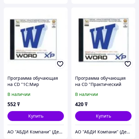
Программа обучающая
Программа обучающая
на CD "1С:Мир
на CD "Практический
компью.TeachPro MS
курс Изучаем Word 2003"
В наличии
В наличии
Word 2002"
552
₸
420
₸
Купить
Купить
АО "АБДИ Компани" (Департамент Учебного Оборудования)
АО "АБДИ Компани" (Департамент Учебного Оборудования)