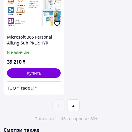
Microsoft 365 Personal
AllLng Sub PKLic 1YR
Online CEE C2R NR
В наличии
39 210
₸
Купить
ТОО "Trade IT"
1
2
Показано 1 - 48 товаров из 80+
Смотри также