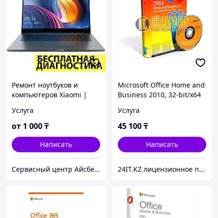
Ремонт ноутбуков и
Microsoft Office Home and
компьютеров Xiaomi |
Business 2010, 32-bit/x64
Readmi в Алматы
Russian Kazakhstan Only
Услуга
Услуга
DVD
от
1 000
₸
45 100
₸
Написать
Написать
Сервисный центр Айсберг24
24IT.KZ лицензионное программное обеспечение и комплектующие для ноутбуков