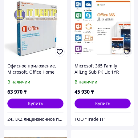
Офисное приложение,
Microsoft 365 Family
Microsoft, Office Home
AllLng Sub PK Lic 1YR
and Business 2013, 32/64
Online CEE C2R NR
В наличии
В наличии
bit, Russian, Box
63 970
₸
45 930
₸
Купить
Купить
24IT.KZ лицензионное программное обеспечение и комплектующие для ноутбуков
ТОО "Trade IT"