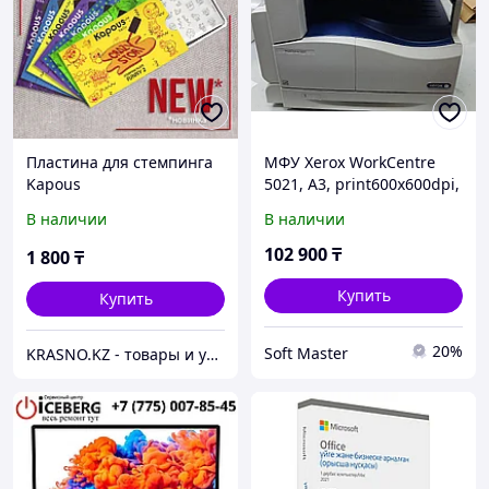
Пластина для стемпинга
МФУ Xerox WorkCentre
Kapous
5021, A3, print600x600dpi,
20ppm, scan 600x600dpi,
В наличии
В наличии
tray 350, USB
102 900
₸
1 800
₸
Купить
Купить
20%
Soft Master
KRASNO.KZ - товары и услуги индустрии красоты и здоровья. Все дороги ведут в KRASNO.KZ!