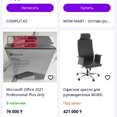
Написать
Купить
COMPLIT.KZ
WOW-MART - Оптово-розничный Склад - товары на заказ до двери
Microsoft Office 2021
Офисное кресло для
Professional Plus only
руководителья WORD
Kazakhstan юзби бокс
В наличии
Под заказ
коробочный версия
Word, Excel, PowerPoint
76 000
₸
421 000
₸