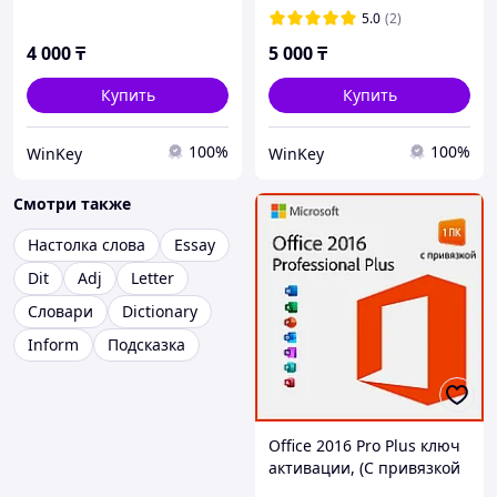
5.0
(2)
4 000
₸
5 000
₸
Купить
Купить
100%
100%
WinKey
WinKey
Смотри также
Настолка слова
Essay
Dit
Adj
Letter
Словари
Dictionary
Inform
Подсказка
Office 2016 Pro Plus ключ
активации, (С привязкой
к учётной записи)