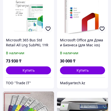
Microsoft 365 Bus Std
Microsoft Office для Дома
Retail All Lng SubPKL 1YR
и Бизнеса (для Mac ios)
Onln CEE Only DwnLd NR
2021 ESD
В наличии
В наличии
73 930
₸
30 000
₸
Купить
Купить
ТОО "Trade IT"
Madiyartech.kz