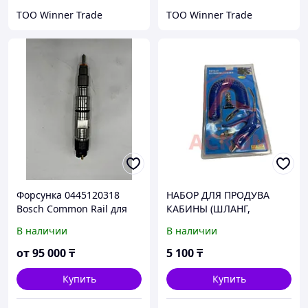
ТОО Winner Trade
ТОО Winner Trade
Форсунка 0445120318
НАБОР ДЛЯ ПРОДУВА
Bosch Common Rail для
КАБИНЫ (ШЛАНГ,
Yuchai YC6MK Euro 4 /
ПИСТОЛЕТ, ФИТИНГ
В наличии
В наличии
Dongfeng Truck Tractor
D=6мм)
дизель
от
95 000
₸
5 100
₸
Купить
Купить