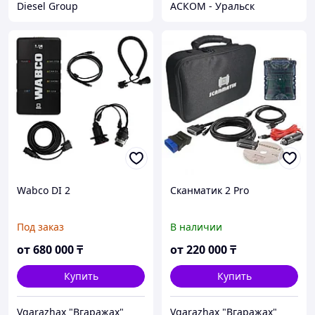
Diesel Group
АСКОМ - Уральск
Wabco DI 2
Сканматик 2 Pro
Под заказ
В наличии
от
680 000
₸
от
220 000
₸
Купить
Купить
Vgarazhax "Вгаражах"
Vgarazhax "Вгаражах"