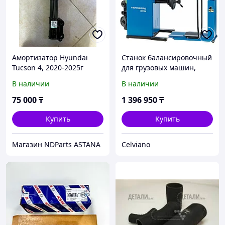
Амортизатор Hyundai
Станок балансировочный
Tucson 4, 2020-2025г
для грузовых машин,
передний правый
синий, 380 В
В наличии
В наличии
54651N9200
75 000
₸
1 396 950
₸
Купить
Купить
Магазин NDParts ASTANA
Celviano