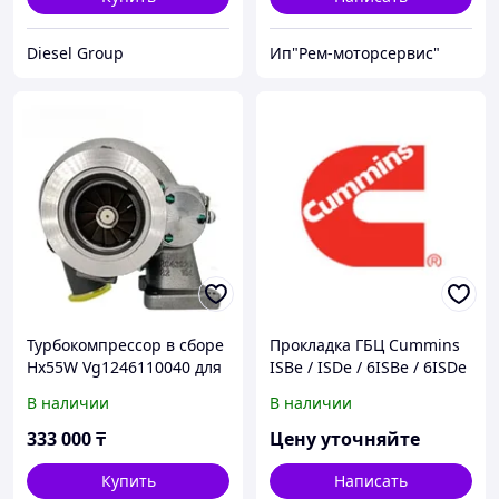
Diesel Group
Ип"Рем-моторсервис"
Турбокомпрессор в сборе
Прокладка ГБЦ Cummins
Hx55W Vg1246110040 для
ISBe / ISDe / 6ISBe / 6ISDe
Turbos HOWO A7
/ 6BTAA Для автомобилей
В наличии
В наличии
КАМАЗ, НЕФАЗ, КАВЗ
333 000
₸
Цену уточняйте
Купить
Написать