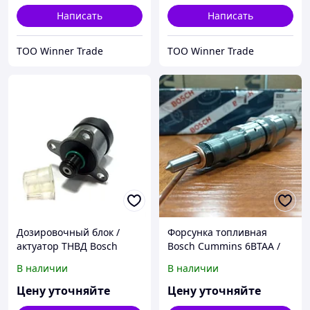
Написать
Написать
ТОО Winner Trade
ТОО Winner Trade
Дозировочный блок /
Форсунка топливная
актуатор ТНВД Bosch
Bosch Cummins 6BTAA /
Cummins ISBe для
QSB / CM850 для
В наличии
В наличии
автомобилей КАМАЗ
автомобилей Валдай,
4308, 43255, 65115, 65116,
ПАЗ, КамАЗ-4308, Foton
Цену уточняйте
Цену уточняйте
65117 / НЕФАЗ / ПАЗ /