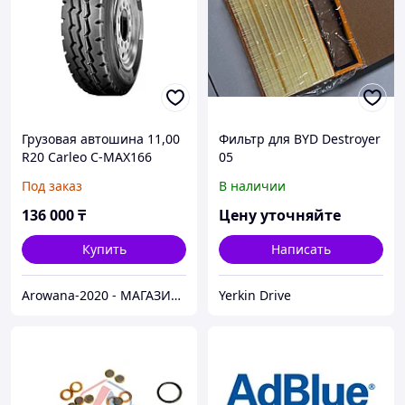
Грузовая автошина 11,00
Фильтр для BYD Destroyer
R20 Carleo C-MAX166
05
152/149K 18PR комплект
Под заказ
В наличии
136 000
₸
Цену уточняйте
Купить
Написать
Arowana-2020 - МАГАЗИН ГРУЗОВЫХ И ЛЕГКОВЫХ АВТОШИН
Yerkin Drive