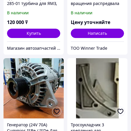
285-01 турбина для ЯМЗ,
вращения распредвала
МАЗ, КамАЗ (оригинал)
Cummins ISBe Для
В наличии
В наличии
автомобилей Камаз, Dong
Feng
120 000
₸
Цену уточняйте
Купить
Написать
Магазин автозапчастей «Китай-склад» Запчасти на все китайские грузовики, автобусы, спецтехнику.
ТОО Winner Trade
Генератор (24V 70A)
Тросоукладчик 3
Cummins ISBe / ISDe Для
крепления для