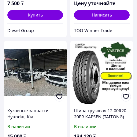
7 500
₸
Цену уточняйте
Купить
Написать
Diesel Group
ТОО Winner Trade
Кузовные запчасти
Шина грузовая 12.00R20
Hyundai, Kia
20PR KAPSEN (TAITONG)
HS268 ТТ (универсал) в
В наличии
В наличии
Алматы
15 000
₸
134 120
₸