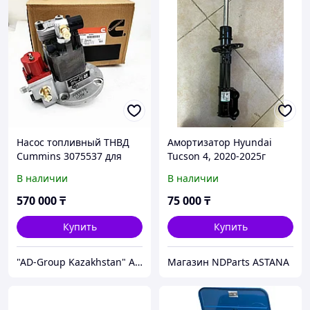
Насос топливный ТНВД
Амортизатор Hyundai
Cummins 3075537 для
Tucson 4, 2020-2025г
двигателей KTA38 / KTA50
передний левый
В наличии
В наличии
оригинал
54650N9200
570 000
₸
75 000
₸
Купить
Купить
"AD-Group Kazakhstan" Автомобильные топливные системы. ТНВД, форсунки, бензонасосы, датчики, прочее.
Магазин NDParts ASTANA