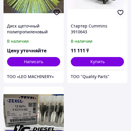
Диск щеточный
Стартер Cummins
полипропиленовый
3910643
120х550 мм
В наличии
В наличии
беспроставочный для
щеток МТЗ, Камаз
Цену уточняйте
11 111
₸
Написать
Купить
ТОО «LEO MACHINERY»
ТОО "Quality Parts"