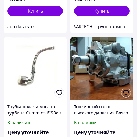
Купить
Купить
auto.kuzov.kz
VARTECH - группа компаний
Трубка подачи масла к
Топливный насос
турбине Cummins 6ISBe /
высокого давления Bosch
6ISDe Для автомобилей
двигателя Cummins QSB
В наличии
В наличии
Камаз, Нефаз, Лиаз, Higer
для автомобилей Валдай,
ПАЗ, КамАЗ-4308, Foton
Цену уточняйте
Цену уточняйте