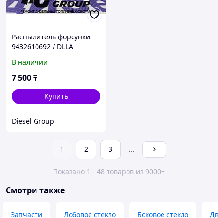
Распылитель форсунки
9432610692 / DLLA
155PN202 / 33812-41400
В наличии
для Hyundai / KIA / MMC
7 500
₸
Купить
Diesel Group
1
2
3
...
Показано 1 - 48 товаров из 9000+
Смотри также
Запчасти
Лобовое стекло
Боковое стекло
Дв