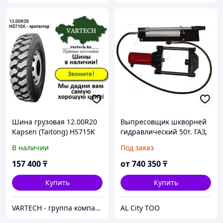
Шина грузовая 12.00R20
Выпресовщик шкворней
Kapsen (Taitong) HS715K
гидравлический 50т. ГАЗ,
(карьер) в Алматы
ПАЗ, КАМАЗ, МАЗ, ГАЗЕЛЬ
В наличии
Под заказ
157 400
₸
от
740 350
₸
Купить
Купить
VARTECH - группа компаний
AL City ТОО