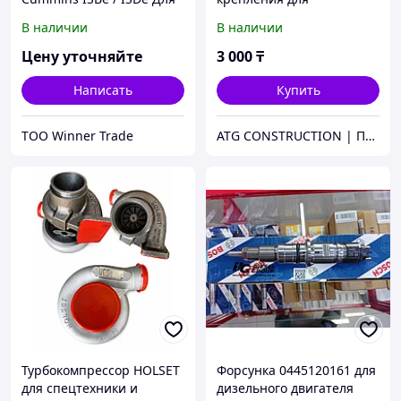
автомобилей ПАЗ, КАВЗ и
строительной люльки
В наличии
В наличии
КАМАЗ
ZLP630
Цену уточняйте
3 000
₸
Написать
Купить
ТОО Winner Trade
ATG CONSTRUCTION | Продажа и аренда строительного оборудования, газона, биотуалетов
Турбокомпрессор HOLSET
Форсунка 0445120161 для
для спецтехники и
дизельного двигателя