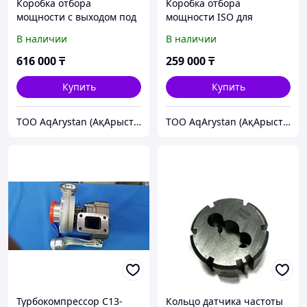
Коробка отбора
Коробка отбора
мощности с выходом под
мощности ISO для
карданный вал для РК
раздаточной коробки
В наличии
В наличии
КамАЗ, ЗиЛ (выход назад)
КамАЗ 65111 с
с пневмоуправлением
пневмоуправлением
616 000
₸
259 000
₸
08808600174
Купить
Купить
ТОО AqArystan (АқАрыстан)
ТОО AqArystan (АқАрыстан)
Турбокомпрессор С13-
Кольцо датчика частоты