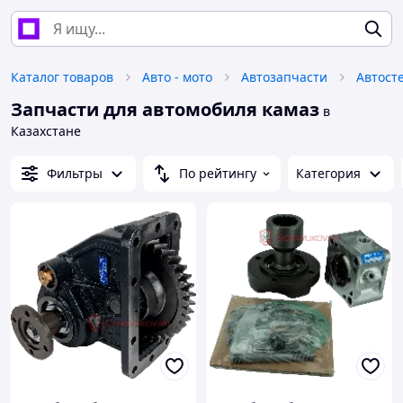
Каталог товаров
Авто - мото
Автозапчасти
Автост
Запчасти для автомобиля камаз
в
Казахстане
Фильтры
По рейтингу
Категория