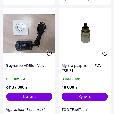
Эмулятор ADBlue Volvo
Муфта разрывная ZVA
CSB 21
В наличии
В наличии
от
37 000
₸
18 000
₸
Купить
Купить
Vgarazhax "Вгаражах"
ТОО "FuelTech"