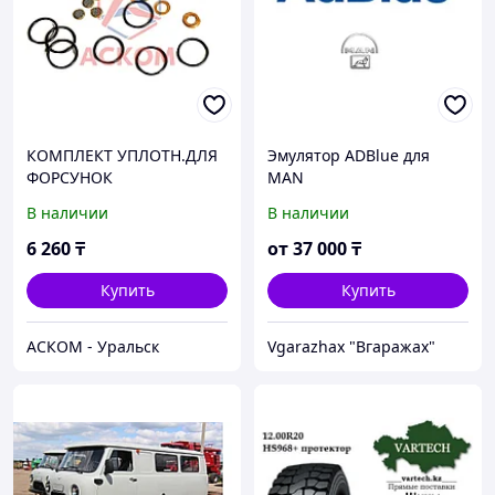
КОМПЛЕКТ УПЛОТН.ДЛЯ
Эмулятор ADBlue для
ФОРСУНОК
MAN
(КОЛЬЦА8+ШАЙБЫ8+ФИЛ
В наличии
В наличии
ЬТ8),КАМРТИ
6 260
₸
от
37 000
₸
Купить
Купить
АСКОМ - Уральск
Vgarazhax "Вгаражах"