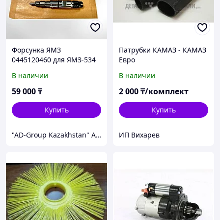
Форсунка ЯМЗ
Патрубки КАМАЗ - КАМАЗ
0445120460 для ЯМЗ-534
Евро
Евро-5 (534431112010)
В наличии
В наличии
59 000
₸
2 000
₸/комплект
Купить
Купить
"AD-Group Kazakhstan" Автомобильные топливные системы. ТНВД, форсунки, бензонасосы, датчики, прочее.
ИП Вихарев