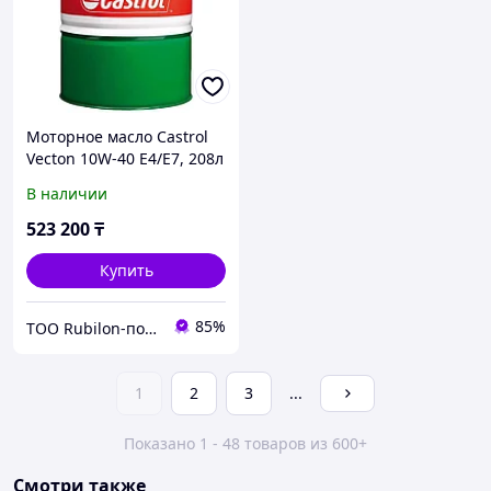
Моторное масло Castrol
Vecton 10W-40 E4/E7, 208л
В наличии
523 200
₸
Купить
85%
ТОО Rubilon-поставщик №1
1
2
3
...
Показано 1 - 48 товаров из 600+
Смотри также