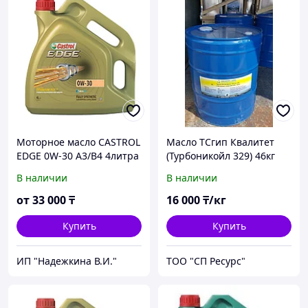
Моторное масло CASTROL
Масло ТСгип Квалитет
EDGE 0W-30 A3/B4 4литра
(Турбоникойл 329) 46кг
В наличии
В наличии
от
33 000
₸
16 000
₸/кг
Купить
Купить
ИП "Надежкина В.И."
ТОО "СП Ресурс"