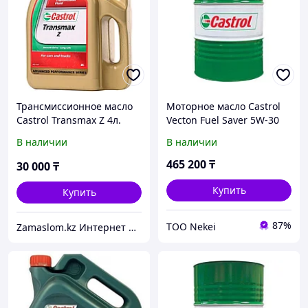
Трансмиссионное масло
Моторное масло Castrol
Castrol Transmax Z 4л.
Vecton Fuel Saver 5W-30
E6/E9 208л (157AE9)
В наличии
В наличии
465 200
₸
30 000
₸
Купить
Купить
87%
ТОО Nekei
Zamaslom.kz Интернет магазин.