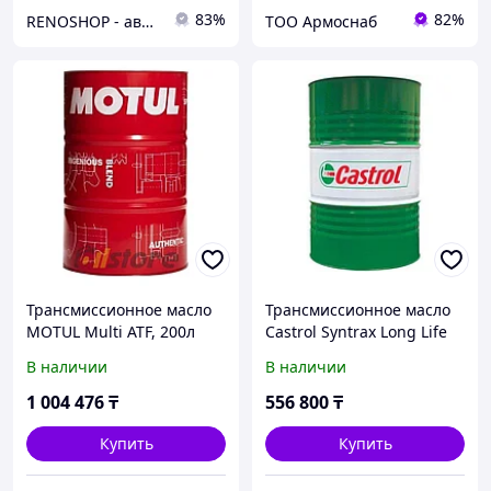
83%
82%
RENOSHOP - автозапчасти, тюнинг и аксессуары для автомобилей Renault, Largus, X-Ray, Vesta.
ТОО Армоснаб
Трансмиссионное масло
Трансмиссионное масло
MOTUL Multi ATF, 200л
Castrol Syntrax Long Life
75W-140 208л (155EDA)
В наличии
В наличии
1 004 476
₸
556 800
₸
Купить
Купить