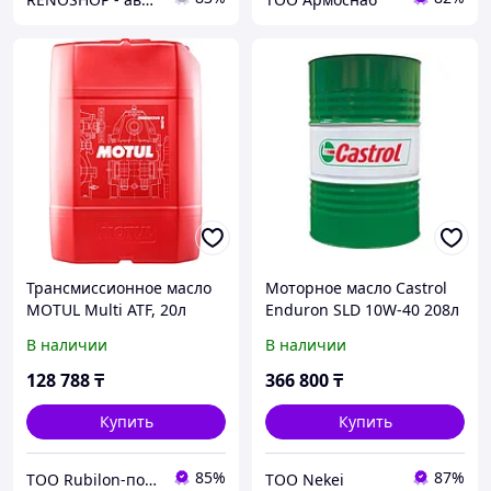
Трансмиссионное масло
Моторное масло Castrol
MOTUL Multi ATF, 20л
Enduron SLD 10W-40 208л
(14BC91)
В наличии
В наличии
128 788
₸
366 800
₸
Купить
Купить
85%
87%
ТОО Rubilon-поставщик №1
ТОО Nekei