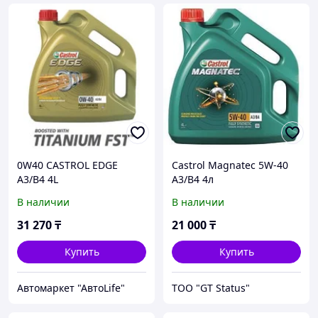
0W40 CASTROL EDGE
Castrol Magnatec 5W-40
A3/B4 4L
A3/B4 4л
В наличии
В наличии
31 270
₸
21 000
₸
Купить
Купить
Автомаркет "АвтоLife"
ТОО "GT Status"