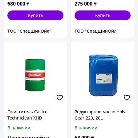
680 000
₸
275 000
₸
Купить
Купить
ТОО "СпецШинОйл"
ТОО "СпецШинОйл"
Очиститель Castrol
Редукторное масло Holv
Techniclean XHD
Gear 220, 20L
В наличии
В наличии
Цену уточняйте
58 000
₸