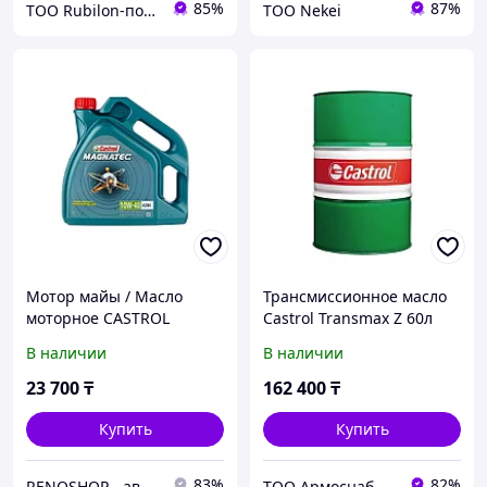
85%
87%
ТОО Rubilon-поставщик №1
ТОО Nekei
Мотор майы / Масло
Трансмиссионное масло
моторное CASTROL
Castrol Transmax Z 60л
MAGNATEC A3/B4 (A/B)
(1585A4)
В наличии
В наличии
10w40 4л.
23 700
₸
162 400
₸
Купить
Купить
83%
82%
RENOSHOP - автозапчасти, тюнинг и аксессуары для автомобилей Renault, Largus, X-Ray, Vesta.
ТОО Армоснаб