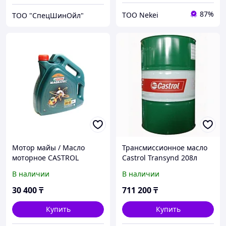
87%
ТОО Nekei
ТОО "СпецШинОйл"
Мотор майы / Масло
Трансмиссионное масло
моторное CASTROL
Castrol Transynd 208л
MAGNATEC A3/B4 5w40 4л.
(157B9D)
В наличии
В наличии
30 400
₸
711 200
₸
Купить
Купить