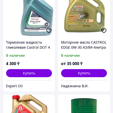
Тормозная жидкость
Моторное масло CASTROL
гликолевая Castrol DOT 4
EDGE 0W-30 A3/B4 4литра
0.5 л
В наличии
В наличии
4 300
₸
от
35 000
₸
Купить
Купить
Expert Oil
Надежкина В.И.