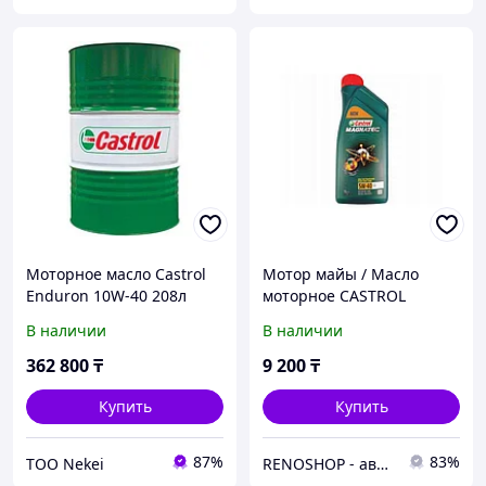
Моторное масло Castrol
Мотор майы / Масло
Enduron 10W-40 208л
моторное CASTROL
(134771)
MAGNATEC C3 5w40 1л.
В наличии
В наличии
362 800
₸
9 200
₸
Купить
Купить
87%
83%
ТОО Nekei
RENOSHOP - автозапчасти, тюнинг и аксессуары для автомобилей Renault, Largus, X-Ray, Vesta.