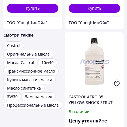
Купить
Купить
ТОО "СпецШинОйл"
ТОО "СпецШинОйл"
Смотри также
Castrol
Оригинальные масла
Масла Castrol
10w40
Трансмиссионное масло
Купить масла и смазки
Масло синтетика
5W30
Замена масел
CASTROL AERO 35
YELLOW, SHOCK STRUT
Профессиональные масла
FLUID,(ЖЕЛТАЯ
В наличии
ЖИДКОСТЬ ДЛЯ
АМОРТИЗАТОРНЫХ
Цену уточняйте
СТОЙОК)MIL-PRF-6083F &