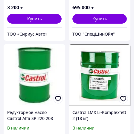
3 200
₸
695 000
₸
Купить
Купить
ТОО «Сириус Авто»
ТОО "СпецШинОйл"
Редукторное масло
Castrol LMX Li-Komplexfett
Castrol Alfa SP 220 208
2 (18 кг)
литров
В наличии
В наличии