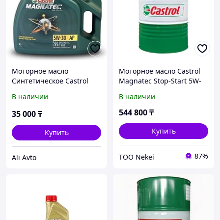
Моторное масло
Моторное масло Castrol
Синтетическое Castrol
Magnatec Stop-Start 5W-
Magnatec 5W-30 4 л
20 E 208л (156DD0)
В наличии
В наличии
544 800
₸
35 000
₸
Купить
Купить
87%
ТОО Nekei
Ali Avto