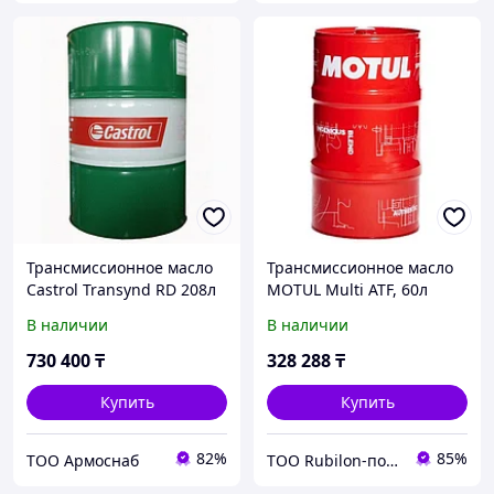
Трансмиссионное масло
Трансмиссионное масло
Castrol Transynd RD 208л
MOTUL Multi ATF, 60л
(157EA0)
В наличии
В наличии
730 400
₸
328 288
₸
Купить
Купить
82%
85%
ТОО Армоснаб
ТОО Rubilon-поставщик №1