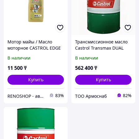
Мотор майы / Масло
Трансмиссионное масло
моторное CASTROL EDGE
Castrol Transmax DUAL
A3/B4 0w40 1л.
208л (14ED72)
В наличии
В наличии
11 500
₸
562 400
₸
Купить
Купить
83%
82%
RENOSHOP - автозапчасти, тюнинг и аксессуары для автомобилей Renault, Largus, X-Ray, Vesta.
ТОО Армоснаб