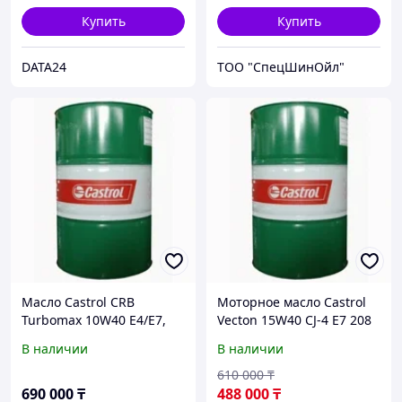
Купить
Купить
DATA24
ТОО "СпецШинОйл"
Масло Castrol CRB
Моторное масло Castrol
Turbomax 10W40 E4/E7,
Vecton 15W40 CJ-4 E7 208
208 л
литров
В наличии
В наличии
610 000
₸
690 000
₸
488 000
₸