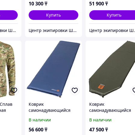
10 300
₸
51 900
₸
ь
Купить
Купить
Центр экипировки Штурм
Центр экипировки Штурм
Центр э
 Сплав
Коврик
Коврик
ная
самонадувающийся
самонадувающийся
Сплав Camp 5.0 (синий)
Сплав Extreme Light 3
В наличии
В наличии
(188x55x5) (OneSize)
олива (183x51x3,8)
(OneSize)
56 600
₸
47 500
₸