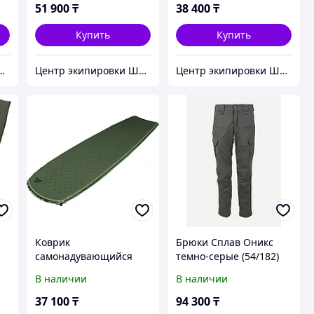
51 900
₸
38 400
₸
Купить
Купить
кипировки Штурм
Центр экипировки Штурм
Центр экипировки Штурм
Коврик
Брюки Сплав Оникс
самонадувающийся
темно-серые (54/182)
.8
Сплав Surfing 3 (олива)
В наличии
В наличии
(183x55x3) (OneSize)
37 100
₸
94 300
₸