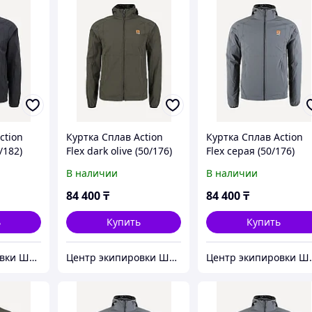
ction
Куртка Сплав Action
Куртка Сплав Action
/182)
Flex dark olive (50/176)
Flex серая (50/176)
В наличии
В наличии
84 400
₸
84 400
₸
ь
Купить
Купить
Центр экипировки Штурм
Центр экипировки Штурм
Центр э