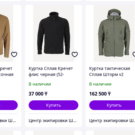
Кречет
Куртка Сплав Кречет
Куртка тактическая
сочная
флис черная (52-
Сплав Шторм v2
54/182-188)
мембрана олива
В наличии
В наличии
(50/182-188)
37 000
₸
162 500
₸
ь
Купить
Купить
Центр экипировки Штурм
Центр экипировки Штурм
Центр э