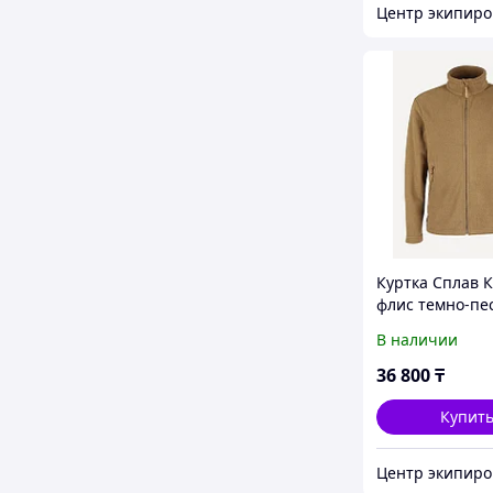
Куртка Сплав 
флис темно-пе
(48-50/170-176)
В наличии
36 800
₸
Купит