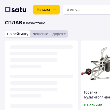
Каталог
СПЛАВ
в Казахстане
По рейтингу
Дешевле
Дороже
Горелка
мультитопливн
Track (OneSize)
В наличии