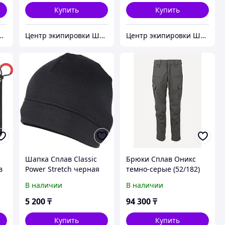
Купить
Купить
кипировки Штурм
Центр экипировки Штурм
Центр экипировки Штурм
Шапка Сплав Classic
Брюки Сплав Оникс
в
Power Stretch черная
темно-серые (52/182)
e)
(57-58)
В наличии
В наличии
5 200
₸
94 300
₸
Купить
Купить