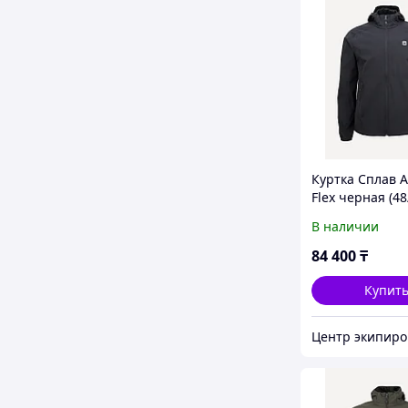
Куртка Сплав A
Flex черная (48
В наличии
84 400
₸
Купит