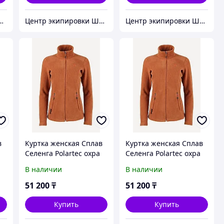
кипировки Штурм
Центр экипировки Штурм
Центр экипировки Штурм
в
Куртка женская Сплав
Куртка женская Сплав
Селенга Polartec охра
Селенга Polartec охра
(46/170)
(52/176)
В наличии
В наличии
51 200
₸
51 200
₸
Купить
Купить