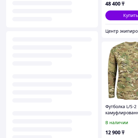
48 400
₸
Купит
Футболка L/S-2
камуфлирован
multipat (54)
В наличии
12 900
₸