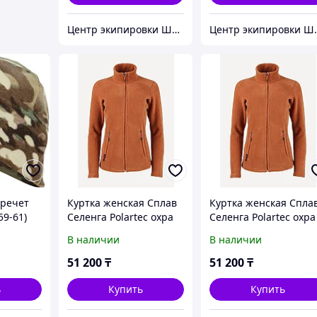
Центр экипировки Штурм
Центр э
Кречет
Куртка женская Сплав
Куртка женская Спла
59-61)
Селенга Polartec охра
Селенга Polartec охра
(44/164)
(44/170)
В наличии
В наличии
51 200
₸
51 200
₸
ь
Купить
Купить