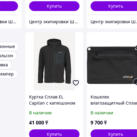
ь
Купить
Купить
Центр экипировки Штурм
Центр экипировки Штурм
Центр э
езонные
альсон
овка
емпер
Куртка Сплав EL
Кошелек
Capitan с капюшоном
влагозащитный Спла
черная (48/176-182)
Mini (черный) (OneSiz
В наличии
В наличии
41 000
₸
9 700
₸
Купить
Купить