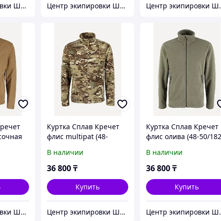
Центр экипировки Штурм
Центр экипировки Штурм
Центр э
Кречет
Куртка Сплав Кречет
Куртка Сплав Кречет
сочная
флис multipat (48-
флис олива (48-50/182
50/182-188)
188)
В наличии
В наличии
36 800
₸
36 800
₸
ь
Купить
Купить
Центр экипировки Штурм
Центр экипировки Штурм
Центр э