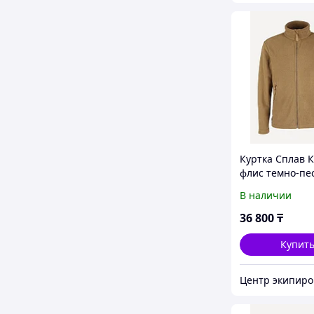
Куртка Сплав 
флис темно-пе
(52-54/182-188)
В наличии
36 800
₸
Купит