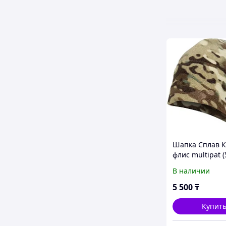
Шапка Сплав 
флис multipat (
В наличии
5 500
₸
Купит