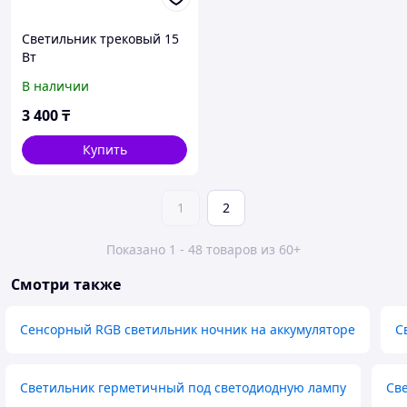
Светильник трековый 15
Вт
В наличии
3 400
₸
Купить
1
2
Показано 1 - 48 товаров из 60+
Смотри также
Сенсорный RGB светильник ночник на аккумуляторе
С
Светильник герметичный под светодиодную лампу
Све